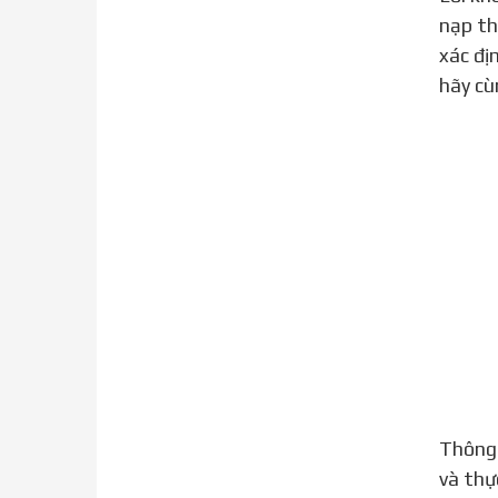
nạp th
xác đị
hãy cù
Thôn
và thự