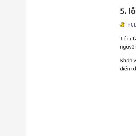
5. l
Tóm tắt: Thẻ cào bị lỗi không nạp được là một vấn đề phổ biến với thuê bao trả trước. Cung cấp thông tin
nguyên
Khớp với kết quả tìm kiếm: Có nhiều nguyên nhân khiến bạn nạp thẻ Viettel không thành công. Hãy cùng
điểm d