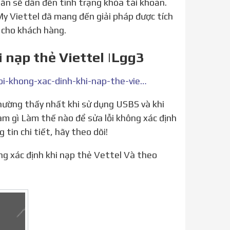
lần sẽ dẫn đến tình trạng khóa tài khoản.
y Viettel đã mang đến giải pháp được tích
 cho khách hàng.
i nạp thẻ Viettel |Lgg3
https://lgg3-dongiantaodangcap.com.vn/cach-khac-phuc-loi-khong-xac-dinh-khi-nap-the-viettel-lgg3/
àm gì Làm thế nào để sửa lỗi không xác định
tin chi tiết, hãy theo dõi!