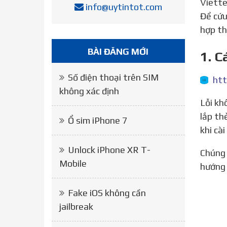
Viette
info@uytintot.com
Để cứu
hợp th
BÀI ĐĂNG MỚI
1. C
Số điện thoại trên SIM
không xác định
Lỗi không xác định khi nạp thẻ Vettel Gì? Lỗi này khách hàng thường thấy nhất khi sử dụng USBS và khi
lắp th
Ổ sim iPhone 7
khi cà
Unlock iPhone XR T-
Chúng tôi hy vọng thông tin trên để tìm ra lý do tại sao Lỗi không xác định khi nạp thẻ Vettel Và theo
Mobile
hướng 
Fake iOS không cần
jailbreak