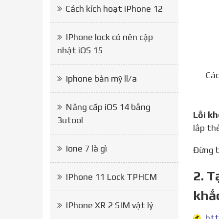
Cách kích hoạt iPhone 12
IPhone lock có nên cập
nhật iOS 15
Các
Iphone bản mỹ ll/a
Nâng cấp iOS 14 bằng
Lỗi k
3utool
lắp th
Ione 7 là gì
Đừng 
2. T
IPhone 11 Lock TPHCM
khắ
IPhone XR 2 SIM vật lý