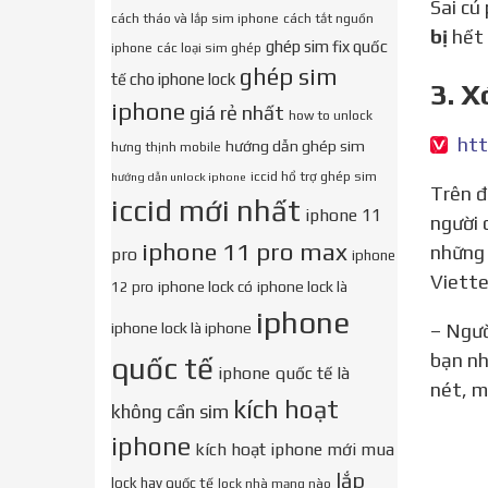
Sai c
cách tháo và lắp sim iphone
cách tắt nguồn
bị
hết 
ghép sim fix quốc
iphone
các loại sim ghép
ghép sim
tế cho iphone lock
3. X
iphone
giá rẻ nhất
how to unlock
hướng dẫn ghép sim
hưng thịnh mobile
iccid hổ trợ ghép sim
hướng dẫn unlock iphone
Trên đây là hai nguyên nhân chủ yếu lý giải tại sao không nạp được thẻ Viettel vào tài khoản điện thoại,
iccid mới nhất
iphone 11
người 
iphone 11 pro max
những 
pro
iphone
Viette
iphone lock có
iphone lock là
12 pro
iphone
iphone lock là iphone
– Người dùng nạp sai mã số thẻ nạp khi nhắn tin theo cú pháp *100*Mã số thẻ nạp# OK. Lý do có thể là
bạn nh
quốc tế
iphone quốc tế là
nét, m
kích hoạt
không cần sim
iphone
kích hoạt iphone mới mua
lắp
lock hay quốc tế
lock nhà mạng nào