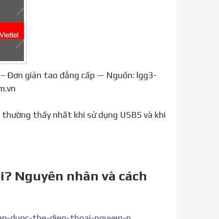
3 – Đơn giản tao đẳng cấp — Nguồn: lgg3-
m.vn
 thường thấy nhất khi sử dụng USBS và khi
ại? Nguyên nhân và cách
https://www.thegioididong.com/hoi-dap/tai-sao-khong-nap-duoc-the-dien-thoai-nguyen-nhan-va-cach-1355246