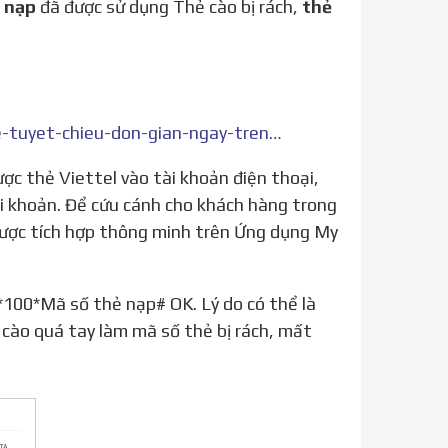
 nạp
đã được sử dụng Thẻ cào bị rách,
thẻ
https://vietteltelecom.vn/tin-tuc/chi-tiet/xoa-loi-nap-the-tuyet-chieu-don-gian-ngay-tren-my-viettel/19586964
ài khoản. Để cứu cánh cho khách hàng trong
được tích hợp thông minh trên Ứng dụng My
cào quá tay làm mã số thẻ bị rách, mất