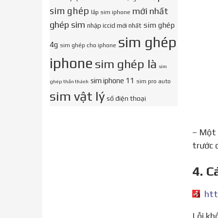
sim ghép
mới nhất
lắp sim iphone
ghép sim
sim ghép
nhập iccid mới nhất
sim ghép
4g
sim ghép cho iphone
iphone
sim ghép là
sim
sim iphone 11
sim pro auto
ghép thần thánh
sim vật lý
số điện thoại
– Một
trước 
4. C
htt
Lỗi không xác định khi nạp thẻ Viettel là gì? Lỗi này thường xuất hiện khi khách hàng thao tác USSD để