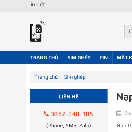
Uy Tín Tốt
TRANG CHỦ
SIM GHÉP
PIN
MẶT 
Trang chủ
Sim ghép
Nạp
LIÊN HỆ
04/
0862-340-105
(Phone, SMS, Zalo)
Nạp thẻ bị lỗi không xác định – Trên đây là hai nguyên nhân chủ yếu lý giải tại sao không nạp được thẻ