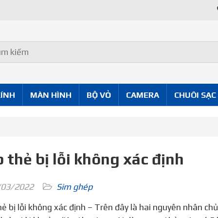
KÍNH
MÀN HÌNH
BỘ VỎ
CAMERA
CHUÔI SẠC
 thẻ bị lỗi không xác định
03/2022
Sim ghép