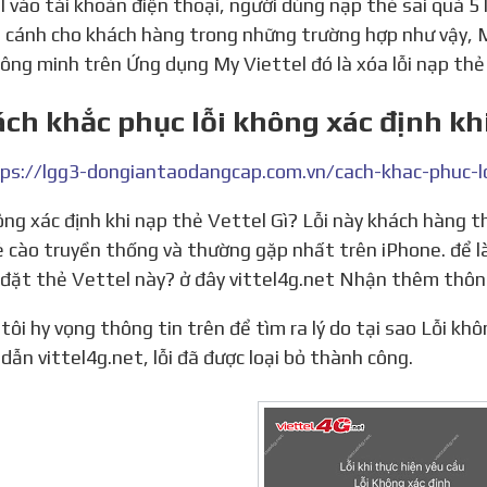
l vào tài khoản điện thoại, người dùng nạp thẻ sai quá 5 
 cánh cho khách hàng trong những trường hợp như vậy, M
ông minh trên Ứng dụng My Viettel đó là xóa lỗi nạp thẻ
ách khắc phục lỗi không xác định kh
ẻ cào truyền thống và thường gặp nhất trên iPhone. để l
i đặt thẻ Vettel này? ở đây vittel4g.net Nhận thêm thông 
dẫn vittel4g.net, lỗi đã được loại bỏ thành công.