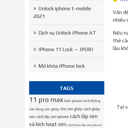
Unlock iphone t-mobile
Vấn đề không nạp được thẻ cào, thẻ điện thoại rất phổ biến đối với người dùng thuê bao trả trước và có rất
2021
nhiều 
Dịch vụ Unlock iPhone AT
Nếu nạp sai thẻ liên tiếp 5 lần, bạn sẽ bị khóa quyền nạp thẻ vì nhà mạng ngăn chặn tình trạng gian lận
thẻ cà
lâu kh
IPhone 11 Lock — JPORI
Mở khóa iPhone lock
TAGS
11 pro max
biến iphone lock không
Tại 
cho sim ghép
cách ghép
cần dùng sim ghép
cách lắp sim
sim
cách lắp sim iphone
và kích hoạt sim
cách tháo lắp sim iphone