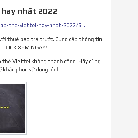
l hay nhất 2022
https://phohen.com/post/top-19-loi-khong-xac-dinh-khi-nap-the-viettel-hay-nhat-2022/5410863
c. CLICK XEM NGAY!
ể khắc phục sử dụng bình …