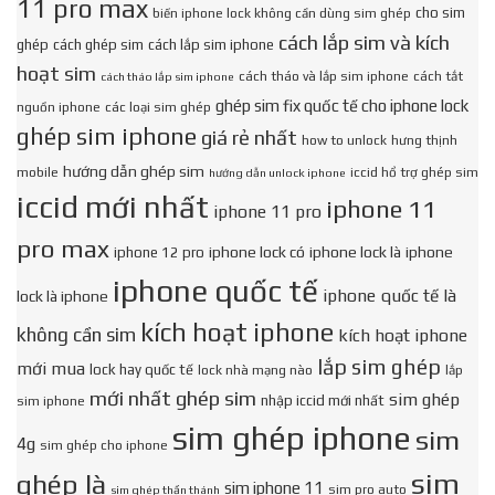
11 pro max
cho sim
biến iphone lock không cần dùng sim ghép
cách lắp sim và kích
ghép
cách ghép sim
cách lắp sim iphone
hoạt sim
cách tháo và lắp sim iphone
cách tắt
cách tháo lắp sim iphone
ghép sim fix quốc tế cho iphone lock
nguồn iphone
các loại sim ghép
ghép sim iphone
giá rẻ nhất
how to unlock
hưng thịnh
hướng dẫn ghép sim
mobile
iccid hổ trợ ghép sim
hướng dẫn unlock iphone
iccid mới nhất
iphone 11
iphone 11 pro
pro max
iphone lock có
iphone lock là
iphone
iphone 12 pro
iphone quốc tế
iphone quốc tế là
lock là iphone
kích hoạt iphone
không cần sim
kích hoạt iphone
lắp sim ghép
mới mua
lock hay quốc tế
lock nhà mạng nào
lắp
mới nhất ghép sim
sim ghép
nhập iccid mới nhất
sim iphone
sim ghép iphone
sim
4g
sim ghép cho iphone
sim
ghép là
sim iphone 11
sim pro auto
sim ghép thần thánh