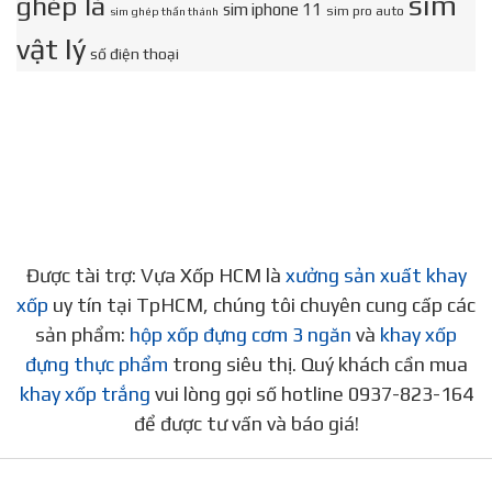
sim
ghép là
sim iphone 11
sim pro auto
sim ghép thần thánh
vật lý
số điện thoại
Được tài trợ: Vựa Xốp HCM là
xưởng sản xuất khay
xốp
uy tín tại TpHCM, chúng tôi chuyên cung cấp các
sản phẩm:
hộp xốp đựng cơm 3 ngăn
và
khay xốp
đựng thực phẩm
trong siêu thị. Quý khách cần mua
khay xốp trắng
vui lòng gọi số hotline 0937-823-164
để được tư vấn và báo giá!