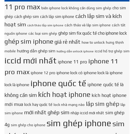
11 pro max
cho sim
biến iphone lock không cần dùng sim ghép
cách lắp sim và kích
ghép
cách ghép sim
cách lắp sim iphone
hoạt sim
cách tháo và lắp sim iphone
cách tắt
cách tháo lắp sim iphone
ghép sim fix quốc tế cho iphone lock
nguồn iphone
các loại sim ghép
ghép sim iphone
giá rẻ nhất
how to unlock
hưng thịnh
hướng dẫn ghép sim
mobile
iccid hổ trợ ghép sim
hướng dẫn unlock iphone
iccid mới nhất
iphone 11
iphone 11 pro
pro max
iphone lock có
iphone lock là
iphone
iphone 12 pro
iphone quốc tế
iphone quốc tế là
lock là iphone
kích hoạt iphone
không cần sim
kích hoạt iphone
lắp sim ghép
mới mua
lock hay quốc tế
lock nhà mạng nào
lắp
mới nhất ghép sim
sim ghép
nhập iccid mới nhất
sim iphone
sim ghép iphone
sim
4g
sim ghép cho iphone