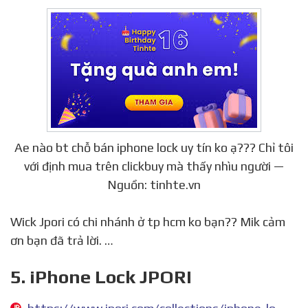
Ae nào bt chỗ bán iphone lock uy tín ko ạ??? Chỉ tôi
với định mua trên clickbuy mà thấy nhìu người —
Nguồn: tinhte.vn
Wick Jpori có chi nhánh ở tp hcm ko bạn?? Mik cảm
ơn bạn đã trả lời. …
5. iPhone Lock JPORI