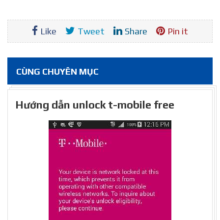
Like
Tweet
Share
Pin it
CÙNG CHUYÊN MỤC
Hướng dẫn unlock t-mobile free