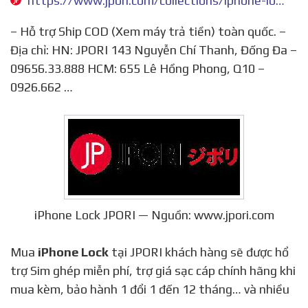
https://www.jpori.com/collections/iphone-lock
– Hỗ trợ Ship COD (Xem máy trả tiền) toàn quốc. –
Địa chỉ: HN: JPORI 143 Nguyễn Chí Thanh, Đống Đa –
09656.33.888 HCM: 655 Lê Hồng Phong, Q10 –
0926.662 …
iPhone Lock JPORI — Nguồn: www.jpori.com
Mua
iPhone Lock
tại JPORI khách hàng sẽ được hổ
trợ Sim ghép miễn phí, trợ giá sạc cáp chính hãng khi
mua kèm, bảo hành 1 đổi 1 đến 12 tháng… và nhiều
…