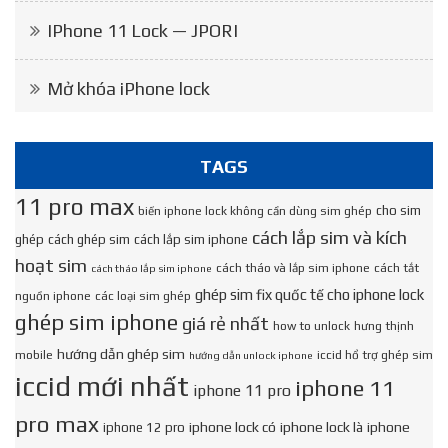
IPhone 11 Lock — JPORI
Mở khóa iPhone lock
TAGS
11 pro max
cho sim
biến iphone lock không cần dùng sim ghép
cách lắp sim và kích
ghép
cách ghép sim
cách lắp sim iphone
hoạt sim
cách tháo và lắp sim iphone
cách tắt
cách tháo lắp sim iphone
ghép sim fix quốc tế cho iphone lock
nguồn iphone
các loại sim ghép
ghép sim iphone
giá rẻ nhất
how to unlock
hưng thịnh
hướng dẫn ghép sim
mobile
iccid hổ trợ ghép sim
hướng dẫn unlock iphone
iccid mới nhất
iphone 11
iphone 11 pro
pro max
iphone lock có
iphone lock là
iphone
iphone 12 pro