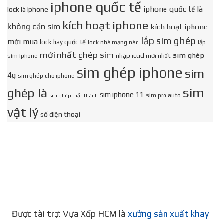
iphone quốc tế
iphone quốc tế là
lock là iphone
kích hoạt iphone
không cần sim
kích hoạt iphone
lắp sim ghép
mới mua
lock hay quốc tế
lock nhà mạng nào
lắp
mới nhất ghép sim
sim ghép
nhập iccid mới nhất
sim iphone
sim ghép iphone
sim
4g
sim ghép cho iphone
sim
ghép là
sim iphone 11
sim pro auto
sim ghép thần thánh
vật lý
số điện thoại
Được tài trợ: Vựa Xốp HCM là
xưởng sản xuất khay