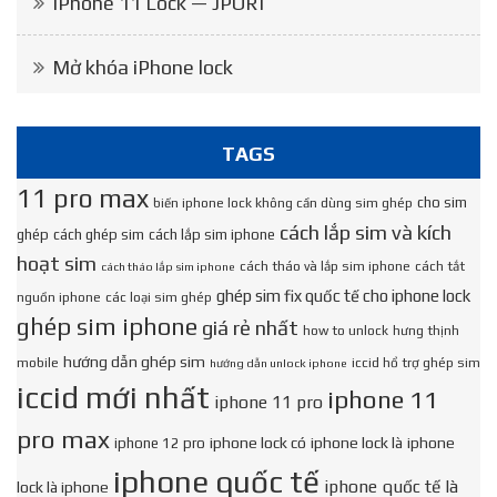
IPhone 11 Lock — JPORI
Mở khóa iPhone lock
TAGS
11 pro max
cho sim
biến iphone lock không cần dùng sim ghép
cách lắp sim và kích
ghép
cách ghép sim
cách lắp sim iphone
hoạt sim
cách tháo và lắp sim iphone
cách tắt
cách tháo lắp sim iphone
ghép sim fix quốc tế cho iphone lock
nguồn iphone
các loại sim ghép
ghép sim iphone
giá rẻ nhất
how to unlock
hưng thịnh
hướng dẫn ghép sim
mobile
iccid hổ trợ ghép sim
hướng dẫn unlock iphone
iccid mới nhất
iphone 11
iphone 11 pro
pro max
iphone lock có
iphone lock là
iphone
iphone 12 pro
iphone quốc tế
iphone quốc tế là
lock là iphone