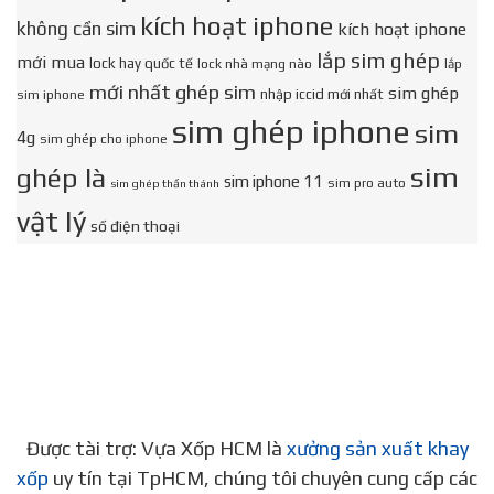
kích hoạt iphone
không cần sim
kích hoạt iphone
lắp sim ghép
mới mua
lock hay quốc tế
lock nhà mạng nào
lắp
mới nhất ghép sim
sim ghép
nhập iccid mới nhất
sim iphone
sim ghép iphone
sim
4g
sim ghép cho iphone
sim
ghép là
sim iphone 11
sim pro auto
sim ghép thần thánh
vật lý
số điện thoại
Được tài trợ: Vựa Xốp HCM là
xưởng sản xuất khay
xốp
uy tín tại TpHCM, chúng tôi chuyên cung cấp các