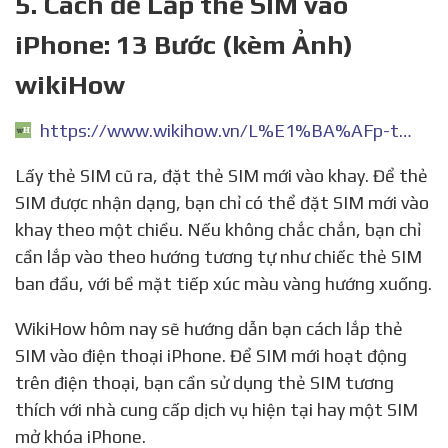
5. Cách để Lắp thẻ SIM vào
iPhone: 13 Bước (kèm Ảnh)
wikiHow
https://www.wikihow.vn/L%E1%BA%AFp-th%E1%BA%BB-SIM-v%C3%A0o-iPhone
Lấy thẻ SIM cũ ra, đặt thẻ SIM mới vào khay. Để thẻ
SIM được nhận dạng, bạn chỉ có thể đặt SIM mới vào
khay theo một chiều. Nếu không chắc chắn, bạn chỉ
cần lắp vào theo hướng tương tự như chiếc thẻ SIM
ban đầu, với bề mặt tiếp xúc màu vàng hướng xuống.
WikiHow hôm nay sẽ hướng dẫn bạn cách lắp thẻ
SIM vào điện thoại iPhone. Để SIM mới hoạt động
trên điện thoại, bạn cần sử dụng thẻ SIM tương
thích với nhà cung cấp dịch vụ hiện tại hay một SIM
mở khóa iPhone.