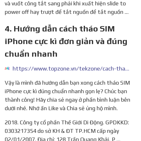
và vuốt công tắt sang phải khi xuất hiện slide to
power off hay trượt để tắt nguồn để tắt nguồn …
4. Hướng dẫn cách tháo SIM
iPhone cực kì đơn giản và đúng
chuẩn nhanh
https://www.topzone.vn/tekzone/cach-thao-sim-iphone-cuc-ki-nhanh-gon-le-1425253
Vậy là mình đã hướng dẫn bạn xong cách tháo SIM
iPhone cực kì đúng chuẩn nhanh gọn lẹ? Chúc bạn
thành công! Hãy chia sẻ ngay ở phần bình luận bên
dưới nhé. Nhớ ấn Like và Chia sẻ ủng hộ mình.
2018. Công ty cổ phần Thế Giới Di Động. GPDKKD:
0303217354 do sở KH & ĐT TP.HCM cấp ngày
02/01/2007. Địa chỉ: 128 Trần Quang Khải, P …