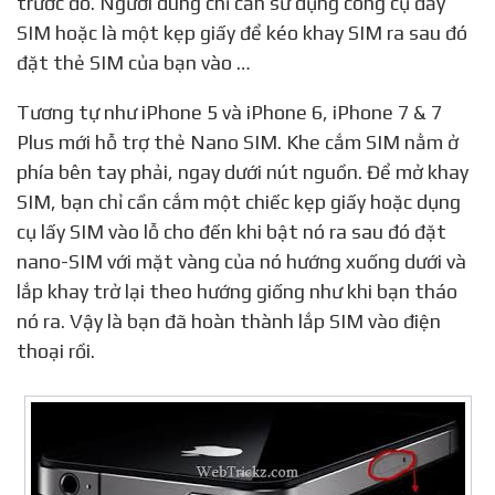
trước đó. Người dùng chỉ cần sử dụng công cụ đẩy
SIM hoặc là một kẹp giấy để kéo khay SIM ra sau đó
đặt thẻ SIM của bạn vào …
Tương tự như iPhone 5 và iPhone 6, iPhone 7 & 7
Plus mới hỗ trợ thẻ Nano SIM. Khe cắm SIM nằm ở
phía bên tay phải, ngay dưới nút nguồn. Để mở khay
SIM, bạn chỉ cần cắm một chiếc kẹp giấy hoặc dụng
cụ lấy SIM vào lỗ cho đến khi bật nó ra sau đó đặt
nano-SIM với mặt vàng của nó hướng xuống dưới và
lắp khay trở lại theo hướng giống như khi bạn tháo
nó ra. Vậy là bạn đã hoàn thành lắp SIM vào điện
thoại rồi.