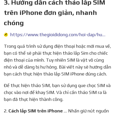
3. Hướng dẫn cách tháo lắp SIM
trên iPhone đơn giản, nhanh
chóng
https://www.thegioididong.com/hoi-dap/huong-dan-cach-thao-lap-sim-tren-iphone-1062825
Trong quá trình sử dụng điện thoại hoặc mới mua về,
bạn có thể sẽ phải thực hiện tháo lắp Sim cho chiếc
điện thoại của mình. Tuy nhiên SIM là vật vô cùng
nhỏ và dễ dàng bị hư hỏng. Bài viết này sẽ hướng dẫn
bạn cách thực hiện tháo lắp SIM iPhone đúng cách.
Để thực hiện tháo SIM, bạn sử dụng que chọc SIM và
chọc vào nơi để khay SIM. Và chỉ cần tháo SIM ra là
bạn đã thực hiện thành công.
2.
Cách lắp SIM trên iPhone
… Nhấn giữ nút nguồn