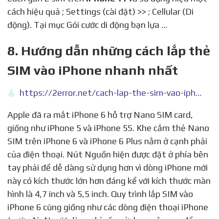
cách hiệu quả ; Settings (cài đặt) >> ; Cellular (Di
động). Tại mục Gói cước di động bạn lựa …
8. Hướng dẫn những cách lắp thẻ
SIM vào iPhone nhanh nhất
https://2error.net/cach-lap-the-sim-vao-iphone-4-4s-5-5s-6-7-8-se
Apple đã ra mắt iPhone 6 hỗ trợ Nano SIM card,
giống như iPhone 5 và iPhone 5S. Khe cắm thẻ Nano
SIM trên iPhone 6 và iPhone 6 Plus nằm ở cạnh phải
của điện thoại. Nút Nguồn hiện được đặt ở phía bên
tay phải để dễ dàng sử dụng hơn vì dòng iPhone mới
này có kích thước lớn hơn đáng kể với kích thước màn
hình là 4,7 inch và 5,5 inch. Quy trình lắp SIM vào
iPhone 6 cũng giống như các dòng điện thoại iPhone