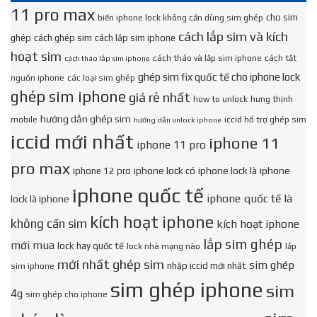
11 pro max
cho sim
biến iphone lock không cần dùng sim ghép
cách lắp sim và kích
ghép
cách ghép sim
cách lắp sim iphone
hoạt sim
cách tháo và lắp sim iphone
cách tắt
cách tháo lắp sim iphone
ghép sim fix quốc tế cho iphone lock
nguồn iphone
các loại sim ghép
ghép sim iphone
giá rẻ nhất
how to unlock
hưng thịnh
hướng dẫn ghép sim
mobile
iccid hổ trợ ghép sim
hướng dẫn unlock iphone
iccid mới nhất
iphone 11
iphone 11 pro
pro max
iphone lock có
iphone lock là
iphone
iphone 12 pro
iphone quốc tế
iphone quốc tế là
lock là iphone
kích hoạt iphone
không cần sim
kích hoạt iphone
lắp sim ghép
mới mua
lock hay quốc tế
lock nhà mạng nào
lắp
mới nhất ghép sim
sim ghép
nhập iccid mới nhất
sim iphone
sim ghép iphone
sim
4g
sim ghép cho iphone