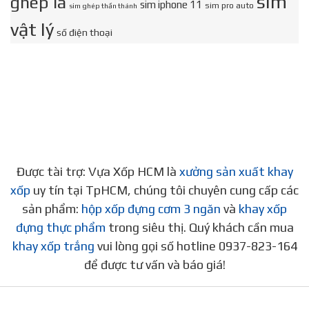
sim
ghép là
sim iphone 11
sim pro auto
sim ghép thần thánh
vật lý
số điện thoại
Được tài trợ: Vựa Xốp HCM là
xưởng sản xuất khay
xốp
uy tín tại TpHCM, chúng tôi chuyên cung cấp các
sản phẩm:
hộp xốp đựng cơm 3 ngăn
và
khay xốp
đựng thực phẩm
trong siêu thị. Quý khách cần mua
khay xốp trắng
vui lòng gọi số hotline 0937-823-164
để được tư vấn và báo giá!