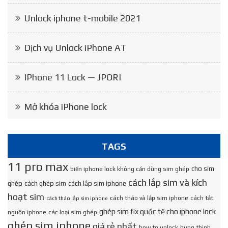
Unlock iphone t-mobile 2021
Dịch vụ Unlock iPhone AT
IPhone 11 Lock — JPORI
Mở khóa iPhone lock
TAGS
11 pro max
cho sim
biến iphone lock không cần dùng sim ghép
cách lắp sim và kích
ghép
cách ghép sim
cách lắp sim iphone
hoạt sim
cách tháo và lắp sim iphone
cách tắt
cách tháo lắp sim iphone
ghép sim fix quốc tế cho iphone lock
nguồn iphone
các loại sim ghép
ghép sim iphone
giá rẻ nhất
how to unlock
hưng thịnh