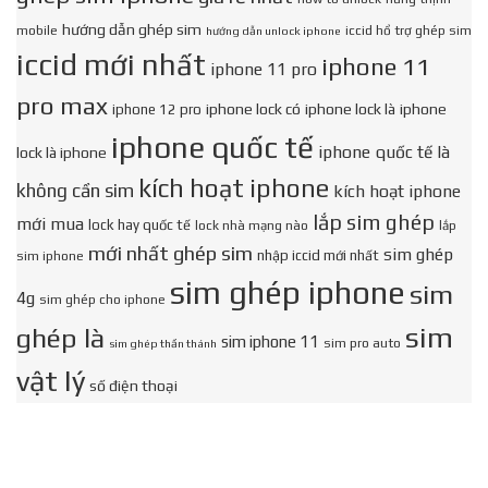
hướng dẫn ghép sim
mobile
iccid hổ trợ ghép sim
hướng dẫn unlock iphone
iccid mới nhất
iphone 11
iphone 11 pro
pro max
iphone lock có
iphone lock là
iphone
iphone 12 pro
iphone quốc tế
iphone quốc tế là
lock là iphone
kích hoạt iphone
không cần sim
kích hoạt iphone
lắp sim ghép
mới mua
lock hay quốc tế
lock nhà mạng nào
lắp
mới nhất ghép sim
sim ghép
nhập iccid mới nhất
sim iphone
sim ghép iphone
sim
4g
sim ghép cho iphone
sim
ghép là
sim iphone 11
sim pro auto
sim ghép thần thánh
vật lý
số điện thoại