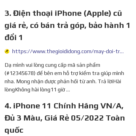
3. Điện thoại iPhone (Apple) cũ
giá rẻ, có bán trả góp, bảo hành 1
đổi 1
https://www.thegioididong.com/may-doi-tra/dien-thoai-apple-iphone?o=gia-cao-den-thap
Dạ mình vui lòng cung cấp mã sản phẩm
(#12345678) để bên em hỗ trợ kiểm tra giúp mình
nha. Mong nhận được phản hồi từ anh. Trả lờiHài
lòngKhông hài lòng11 giờ …
4. iPhone 11 Chính Hãng VN/A,
Đủ 3 Màu, Giá Rẻ 05/2022 Toàn
quốc