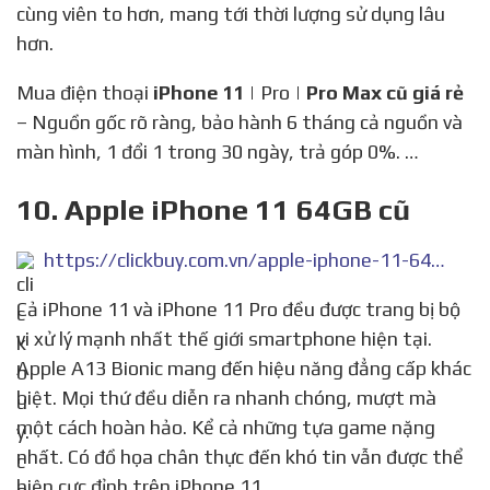
cùng viên to hơn, mang tới thời lượng sử dụng lâu
hơn.
Mua điện thoại
iPhone 11
| Pro |
Pro Max cũ giá rẻ
– Nguồn gốc rõ ràng, bảo hành 6 tháng cả nguồn và
màn hình, 1 đổi 1 trong 30 ngày, trả góp 0%. …
10. Apple iPhone 11 64GB cũ
https://clickbuy.com.vn/apple-iphone-11-64g-likenew/
Cả iPhone 11 và iPhone 11 Pro đều được trang bị bộ
vi xử lý mạnh nhất thế giới smartphone hiện tại.
Apple A13 Bionic mang đến hiệu năng đẳng cấp khác
biệt. Mọi thứ đều diễn ra nhanh chóng, mượt mà
một cách hoàn hảo. Kể cả những tựa game nặng
nhất. Có đồ họa chân thực đến khó tin vẫn được thể
hiện cực đỉnh trên iPhone 11 …