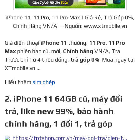
iPhone 11, 11 Pro, 11 Pro Max | Giá Rẻ, Trả Góp 0%,
Chính Hãng VN/A — Nguồn: www.xtmobile.vn
Giá điện thoại
iPhone 11
thường,
11 Pro
,
11 Pro
Max
phiên bản cũ, mới,
Chính hãng
VN/A, Trả
Trước Chỉ Từ 4 triệu đồng,
trả góp 0%
. Mua ngay tại
XTmobile.vn …
Hiểu thêm
sim ghép
2. iPhone 11 64GB cũ, máy đổi
trả, like new 99%, bảo hành
chính hãng, 1 đổi 1, trả góp
https://fptshop.com.vn/may-doi-tra/dien-thoai-cu-gia-re/iphone-11-64gb-htm