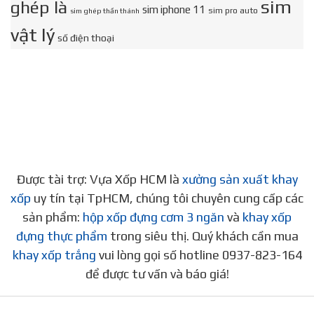
sim
ghép là
sim iphone 11
sim pro auto
sim ghép thần thánh
vật lý
số điện thoại
Được tài trợ: Vựa Xốp HCM là
xưởng sản xuất khay
xốp
uy tín tại TpHCM, chúng tôi chuyên cung cấp các
sản phẩm:
hộp xốp đựng cơm 3 ngăn
và
khay xốp
đựng thực phẩm
trong siêu thị. Quý khách cần mua
khay xốp trắng
vui lòng gọi số hotline 0937-823-164
để được tư vấn và báo giá!