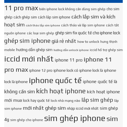
11 pro max
cho sim
biến iphone lock không cần dùng sim ghép
cách lắp sim và kích
ghép
cách ghép sim
cách lắp sim iphone
hoạt sim
cách tháo và lắp sim iphone
cách tắt
cách tháo lắp sim iphone
ghép sim fix quốc tế cho iphone lock
nguồn iphone
các loại sim ghép
ghép sim iphone
giá rẻ nhất
how to unlock
hưng thịnh
hướng dẫn ghép sim
mobile
iccid hổ trợ ghép sim
hướng dẫn unlock iphone
iccid mới nhất
iphone 11
iphone 11 pro
pro max
iphone lock có
iphone lock là
iphone
iphone 12 pro
iphone quốc tế
iphone quốc tế là
lock là iphone
kích hoạt iphone
không cần sim
kích hoạt iphone
lắp sim ghép
mới mua
lock hay quốc tế
lock nhà mạng nào
lắp
mới nhất ghép sim
sim ghép
nhập iccid mới nhất
sim iphone
sim ghép iphone
sim
4g
sim ghép cho iphone