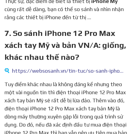
Thực sự, đặc điểm để biết là thiết bị
iPhone Mỹ
cũng rất dễ dàng, bạn có thể so sánh và nhìn nhận
rằng các thiết bị iPhone đến từ thị …
7. So sánh iPhone 12 Pro Max
xách tay Mỹ và bản VN/A: giống,
khác nhau thế nào?
https://websosanh.vn/tin-tuc/so-sanh-iphone-12-pro-max-xach-tay-my-c4-2021073009200402.htm
Tuy điểm khác nhau là không đáng kể nhưng theo
một vài nguồn tin thì điện thoại iPhone 12 Pro Max
xách tay bản Mỹ sẽ rất dễ bị lừa đảo. Thêm vào đó,
điện thoại iPhone 12 Pro Max xách tay bản Mỹ là
dòng máy thường xuyên gặp lỗi trong quá trình sử
dụng. Do đó, nếu đã xác định đầu tư mua điện thoại
iPhone 12 Pro Max thì bạn vẫn nên ưu tiên mua bản