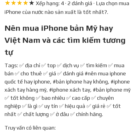
★★★★
★
Xếp hạng: 4 · 2 đánh giá · Lựa chọn mua
iPhone của nước nào sản xuất là tốt nhất?.
Nên mua iPhone bản Mỹ hay
Việt Nam và các tìm kiếm tương
tự
Tags: ✅ địa chỉ ✅ top ✅ dịch vụ ✅ tìm kiếm ✅ mua
bán ✅ cho thuê ✅ giá ✅ đánh giá
#nên mua iphone
quốc tế hay iphone
,
#bản iphone hay không
,
#iphone
xách tay hàng mỹ
,
#iphone xách tay
,
#bản iphone mỹ
✅ tốt không ✅ bao nhiêu ✅ cao cấp ✅ chuyên
nghiệp ✅ là gì ✅ uy tín ✅ hiệu quả ✅ giá rẻ ✅ tốt
nhất ✅ chất lượng ✅ ở đâu ✅ chính hãng.
Truy vấn có liên quan: