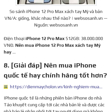
So sánh iPhone 12 Pro Max xách tay Mỹ và bản
VN/A: giống, khác nhau thế nào? | websosanh.vn —
Nguồn: websosanh.vn
Điện thoại
iPhone 12 Pro Max
512GB: 38.000.000
VNĐ.
Nên mua iPhone 12 Pro Max xách tay Mỹ
hay
…
8. [Giải đáp] Nên mua iPhone
quốc tế hay chính hãng tốt hơn?
https://dienmaycholon.vn/kinh-nghiem-mua-sam/nen-mua-iphone-quoc-te-hay-chinh-hang-tot-hon
IPhone quốc tế là những phiên bản iPhone do nhà
Táo khuyết cung cấp tới các nhà bán lẻ và được các
nhà bán lẻ phân phối tới tay người dùng mà không