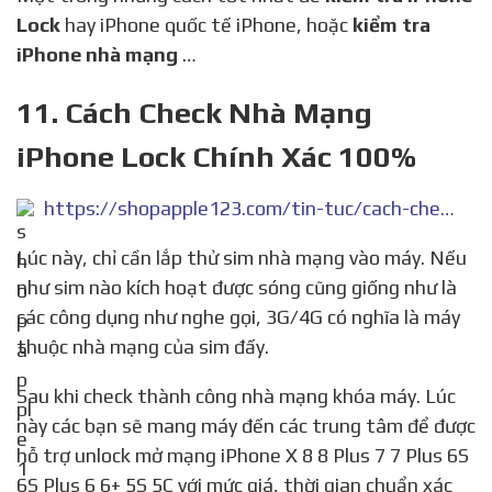
Lock
hay iPhone quốc tế iPhone, hoặc
kiểm tra
iPhone nhà mạng
…
11. Cách Check Nhà Mạng
iPhone Lock Chính Xác 100%
https://shopapple123.com/tin-tuc/cach-check-nha-mang-iphone-lock-chinh-xac-100-72
Lúc này, chỉ cần lắp thử sim nhà mạng vào máy. Nếu
như sim nào kích hoạt được sóng cũng giống như là
các công dụng như nghe gọi, 3G/4G có nghĩa là máy
thuộc nhà mạng của sim đấy.
Sau khi check thành công nhà mạng khóa máy. Lúc
này các bạn sẽ mang máy đến các trung tâm để được
hỗ trợ unlock mở mạng iPhone X 8 8 Plus 7 7 Plus 6S
6S Plus 6 6+ 5S 5C với mức giá, thời gian chuẩn xác