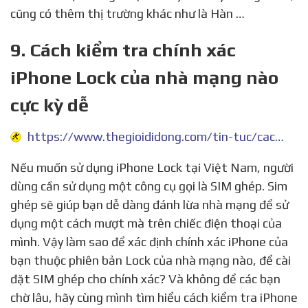
cũng có thêm thị trường khác như là Hàn …
9. Cách kiểm tra chính xác
iPhone Lock của nhà mạng nào
cực kỳ dễ
https://www.thegioididong.com/tin-tuc/cach-kiem-tra-chinh-xac-iphone-lock-den-tu-nha-mang-nao-953342
Nếu muốn sử dụng iPhone Lock tại Việt Nam, người
dùng cần sử dụng một công cụ gọi là SIM ghép. Sim
ghép sẽ giúp bạn dễ dàng đánh lừa nhà mạng để sử
dụng một cách mượt mà trên chiếc điện thoại của
mình. Vậy làm sao để xác định chính xác iPhone của
bạn thuộc phiên bản Lock của nhà mạng nào, để cài
đặt SIM ghép cho chính xác? Và không để các bạn
chờ lâu, hãy cùng mình tìm hiểu cách kiểm tra iPhone