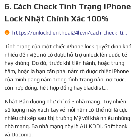
6. Cách Check Tình Trạng iPhone
Lock Nhật Chính Xác 100%
https://unlockdienthoai24h.vn/cach-check-tinh-trang-iphone-lock-nhat-chinh-xac-100/
Tình trạng của một chiếc iPhone lock quyết định khá
nhiều đến việc nó có được hỗ trợ unlock lên quốc tế
hay không. Do đó, trước khi tiến hành, hoặc trung
tâm, hoặc là bạn cần phải nắm rõ được chiếc iPhone
của mình đang nằm trong tình trạng nào, nợ cước,
còn hợp đồng, hết hợp đồng hay blacklist…
Nhật Bản dường như chỉ có 3 nhà mạng. Tuy nhiên
số lượng máy xách tay về mỗi năm có thể nói là cực
nhiều chỉ xếp sau thị trường Mỹ với khá nhiều những
nhà mạng. Ba nhà mạng này là AU KDDI, Softbank
và Docomo.