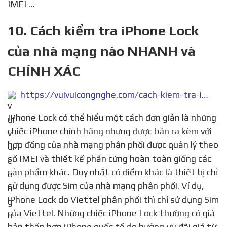
IMEI …
10. Cách kiểm tra iPhone Lock
của nhà mạng nào NHANH và
CHÍNH XÁC
https://vuivuicongnghe.com/cach-kiem-tra-iphone-lock-cua-nha-mang-nao-nhanh-va-chinh-xac/
IPhone Lock có thể hiểu một cách đơn giản là những
chiếc iPhone chính hãng nhưng được bán ra kèm với
hợp đồng của nhà mạng phân phối được quản lý theo
số IMEI và thiết kế phần cứng hoàn toàn giống các
sản phẩm khác. Duy nhất có điểm khác là thiết bị chỉ
sử dụng được Sim của nhà mạng phân phối. Ví dụ,
iPhone Lock do Viettel phân phối thì chỉ sử dụng Sim
của Viettel. Những chiếc iPhone Lock thường có giá
bản thấp hơn iPhone quốc tế do hưởng ưu đãi giá từ