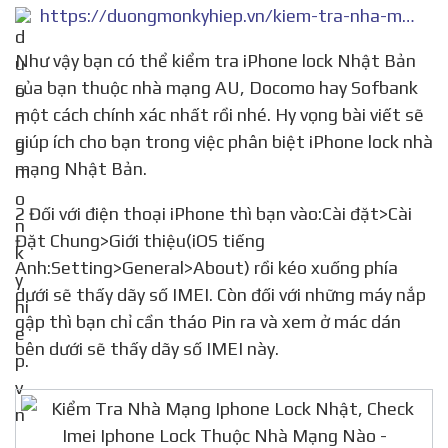
https://duongmonkyhiep.vn/kiem-tra-nha-mang-iphone-lock-nhat/
Như vậy bạn có thể kiểm tra iPhone lock Nhật Bản
của bạn thuộc nhà mạng AU, Docomo hay Sofbank
một cách chính xác nhất rồi nhé. Hy vọng bài viết sẽ
giúp ích cho bạn trong việc phân biệt iPhone lock nhà
mạng Nhật Bản.
2 Đối với điện thoại iPhone thì bạn vào:Cài đặt>Cài
Đặt Chung>Giới thiệu(iOS tiếng
Anh:Setting>General>About) rồi kéo xuống phía
dưới sẽ thấy dãy số IMEI. Còn đối với những máy nắp
gập thì bạn chỉ cần tháo Pin ra và xem ở mác dán
bên dưới sẽ thấy dãy số IMEI này.