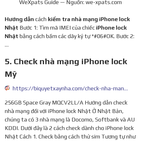
WeXpats Guide — Nguồn: we-xpats.com
Hướng dẫn
cách
kiểm tra nhà mạng iPhone lock
Nhật
Bước 1: Tìm mã IMEI của chiếc
iPhone lock
Nhật
bằng cách bấm các dãy ký tự *#06#OK. Bước 2:
…
5. Check nhà mạng iPhone lock
Mỹ
https://biquyetxaynha.com/check-nha-mang-iphone-lock-my
256GB Space Gray MQCV2LL/A Hướng dẫn check
nhà mạng đối với iPhone lock Nhật Ở Nhật Bản,
chúng ta có 3 nhà mạng là Docomo, Softbank và AU
KDDI. Dưới đây là 2 cách check dành cho iPhone lock
Nhật Cách 1. Check bằng cách thử sim Tương tự như