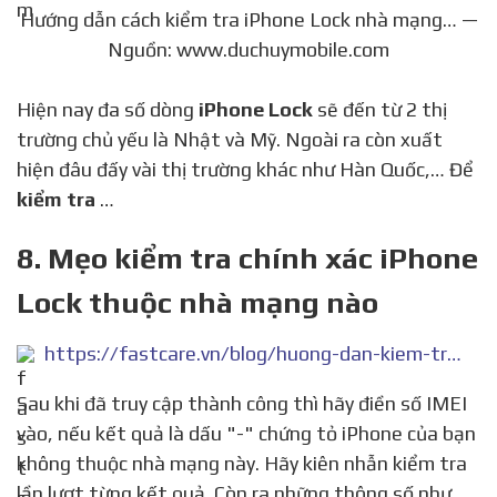
Hướng dẫn cách kiểm tra iPhone Lock nhà mạng… —
Nguồn: www.duchuymobile.com
Hiện nay đa số dòng
iPhone Lock
sẽ đến từ 2 thị
trường chủ yếu là Nhật và Mỹ. Ngoài ra còn xuất
hiện đâu đấy vài thị trường khác như Hàn Quốc,… Để
kiểm tra
…
8. Mẹo kiểm tra chính xác iPhone
Lock thuộc nhà mạng nào
https://fastcare.vn/blog/huong-dan-kiem-tra-iphone-lock-den-tu-nha-mang-nao.html
Sau khi đã truy cập thành công thì hãy điền số IMEI
vào, nếu kết quả là dấu "-" chứng tỏ iPhone của bạn
không thuộc nhà mạng này. Hãy kiên nhẫn kiểm tra
lần lượt từng kết quả. Còn ra những thông số như