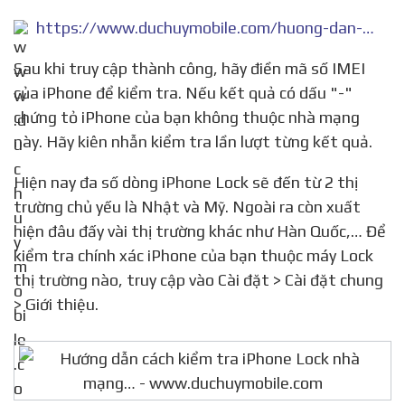
https://www.duchuymobile.com/huong-dan-cach-kiem-tra-iphone-lock-cua-ban-den-tu-nha-mang-nao
Sau khi truy cập thành công, hãy điền mã số IMEI
của iPhone để kiểm tra. Nếu kết quả có dấu "-"
chứng tỏ iPhone của bạn không thuộc nhà mạng
này. Hãy kiên nhẫn kiểm tra lần lượt từng kết quả.
Hiện nay đa số dòng iPhone Lock sẽ đến từ 2 thị
trường chủ yếu là Nhật và Mỹ. Ngoài ra còn xuất
hiện đâu đấy vài thị trường khác như Hàn Quốc,… Để
kiểm tra chính xác iPhone của bạn thuộc máy Lock
thị trường nào, truy cập vào Cài đặt > Cài đặt chung
> Giới thiệu.