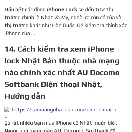
Hầu hết các dòng
iPhone Lock
sẽ đến từ 2 thị
trường chính là Nhật và Mỹ, ngoài ra còn có của vài
thị trường khác như Hàn Quốc. Để kiểm tra chính xác
iPhone của …
14. Cách kiểm tra xem iPhone
lock Nhật Bản thuộc nhà mạng
nào chính xác nhất AU Docomo
Softbank Điện thoại Nhật,
Hướng dẫn
https://camnangnhatban.com/dien-thoai-nhat/cach-kiem-tra-xem-iphone-lock-nhat-ban-thuoc-nha-mang-nao-chinh-xac-nhat-au-docomo-softbank.html
Có rất nhiều bạn mua iPhone cũ Nhật muốn biết
thuộc nhà mạng nào AU, Docomo, Softbank để