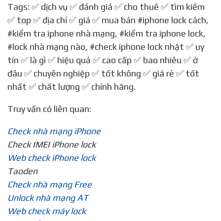
Tags: ✅ dịch vụ ✅ đánh giá ✅ cho thuê ✅ tìm kiếm
✅ top ✅ địa chỉ ✅ giá ✅ mua bán
#iphone lock cách
,
#kiểm tra iphone nhà mạng
,
#kiểm tra iphone lock
,
#lock nhà mạng nào
,
#check iphone lock nhật
✅ uy
tín ✅ là gì ✅ hiệu quả ✅ cao cấp ✅ bao nhiêu ✅ ở
đâu ✅ chuyên nghiệp ✅ tốt không ✅ giá rẻ ✅ tốt
nhất ✅ chất lượng ✅ chính hãng.
Truy vấn có liên quan:
Check nhà mạng iPhone
Check IMEI iPhone lock
Web check iPhone lock
Taoden
Check nhà mạng Free
Unlock nhà mạng AT
Web check máy lock