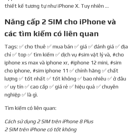
Apple vừa cho ra mắt iPhone XS, XS Max và XR với
thiết kế tương tự như iPhone X. Tuy nhiên …
Năng cấp 2 SIM cho iPhone và
các tìm kiếm có liên quan
Tags: ✅ cho thuê ✅ mua bán ✅ giá ✅ đánh giá ✅ địa
chỉ ✅ top ✅ tìm kiếm ✅ dịch vụ
#sim vật lý và
,
#cho
iphone xs max và iphone xr
,
#iphone 12 mini
,
#sim
cho iphone
,
#sim iphone 11
✅ chính hãng ✅ chất
lượng ✅ tốt nhất ✅ tốt không ✅ bao nhiêu ✅ ở đâu
✅ uy tín ✅ cao cấp ✅ giá rẻ ✅ hiệu quả ✅ chuyên
nghiệp ✅ là gì.
Tìm kiếm có liên quan: