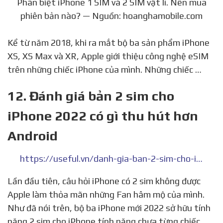
Phân biệt iPhone 1 SIM và 2 SIM vật lí. Nên mua
phiên bản nào? — Nguồn: hoanghamobile.com
Kể từ năm 2018, khi ra mắt bộ ba sản phẩm iPhone
XS, XS Max và XR, Apple giới thiệu công nghệ eSIM
trên những chiếc iPhone của mình. Những chiếc …
12. Đánh giá bản 2 sim cho
iPhone 2022 có gì thu hút hơn
Android
https://useful.vn/danh-gia-ban-2-sim-cho-iphone-2018-co-gi-thu-hut-hon-android/
Lần đầu tiên, câu hỏi iPhone có 2 sim không được
Apple làm thỏa mãn những Fan hâm mộ của mình.