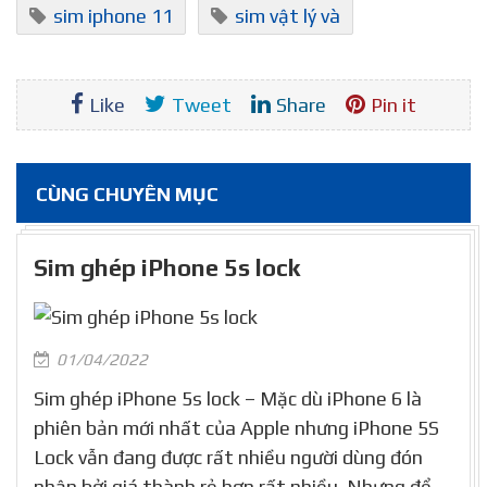
iphone 12 mini
sim cho iphone
sim iphone 11
sim vật lý và
Like
Tweet
Share
Pin it
CÙNG CHUYÊN MỤC
Sim ghép iPhone 5s lock
01/04/2022
Sim ghép iPhone 5s lock – Mặc dù iPhone 6 là
phiên bản mới nhất của Apple nhưng iPhone 5S