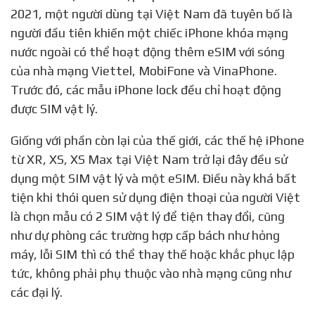
máy của họ đã có thể sử dụng thêm eSIM nhờ một
số thủ thuật can thiệp ở phần mềm. Hồi đầu năm
2021, một người dùng tại Việt Nam đã tuyên bố là
người đầu tiên khiến một chiếc iPhone khóa mạng
nước ngoài có thể hoạt động thêm eSIM với sóng
của nhà mạng Viettel, MobiFone và VinaPhone.
Trước đó, các mẫu iPhone lock đều chỉ hoạt động
được SIM vật lý.
Giống với phần còn lại của thế giới, các thế hệ iPhone
từ XR, XS, XS Max tại Việt Nam trở lại đây đều sử
dụng một SIM vật lý và một eSIM. Điều này khá bất
tiện khi thói quen sử dụng điện thoại của người Việt
là chọn mẫu có 2 SIM vật lý để tiện thay đổi, cũng
như dự phòng các trường hợp cấp bách như hỏng
máy, lỗi SIM thì có thể thay thế hoặc khắc phục lập
tức, không phải phụ thuộc vào nhà mạng cũng như