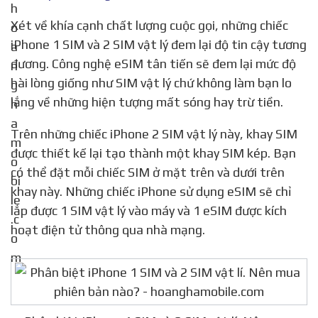
https://hoanghamobile.com/tin-tuc/nen-mua-iphone-1-sim-hay-2-sim-vat-li
Xét về khía cạnh chất lượng cuộc gọi, những chiếc
iPhone 1 SIM và 2 SIM vật lý đem lại độ tin cậy tương
đương. Công nghệ eSIM tân tiến sẽ đem lại mức độ
hài lòng giống như SIM vật lý chứ không làm bạn lo
lắng về những hiện tượng mất sóng hay trừ tiền.
Trên những chiếc iPhone 2 SIM vật lý này, khay SIM
được thiết kế lại tạo thành một khay SIM kép. Bạn
có thể đặt mỗi chiếc SIM ở mặt trên và dưới trên
khay này. Những chiếc iPhone sử dụng eSIM sẽ chỉ
lắp được 1 SIM vật lý vào máy và 1 eSIM được kích
hoạt điện tử thông qua nhà mạng.