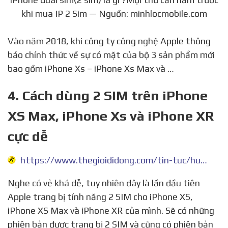
khi mua IP 2 Sim — Nguồn: minhlocmobile.com
Vào năm 2018, khi công ty công nghệ Apple thông
báo chính thức về sự có mặt của bộ 3 sản phẩm mới
bao gồm iPhone Xs – iPhone Xs Max và …
4. Cách dùng 2 SIM trên iPhone
XS Max, iPhone Xs và iPhone XR
cực dễ
https://www.thegioididong.com/tin-tuc/huong-dan-lam-quen-va-su-dung-2-sim-tren-iphone-xs-max-iphone-xr-1117252
Nghe có vẻ khá dễ, tuy nhiên đây là lần đầu tiên
Apple trang bị tính năng 2 SIM cho iPhone XS,
iPhone XS Max và iPhone XR của mình. Sẽ có những
phiên bản được trang bị 2 SIM và cũng có phiên bản