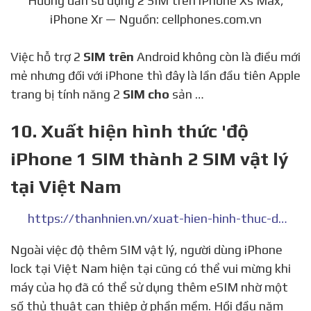
Hướng dẫn sử dụng 2 SIM trên iPhone Xs Max,
iPhone Xr — Nguồn: cellphones.com.vn
Việc hỗ trợ 2
SIM trên
Android không còn là điều mới
mẻ nhưng đối với iPhone thì đây là lần đầu tiên Apple
trang bị tính năng 2
SIM cho
sản …
10. Xuất hiện hình thức 'độ
iPhone 1 SIM thành 2 SIM vật lý
tại Việt Nam
https://thanhnien.vn/xuat-hien-hinh-thuc-do-iphone-1-sim-thanh-2-sim-vat-ly-tai-viet-nam-post1088808.html
Ngoài việc độ thêm SIM vật lý, người dùng iPhone
lock tại Việt Nam hiện tại cũng có thể vui mừng khi