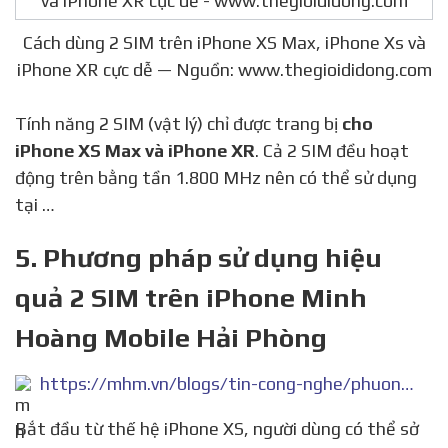
Cách dùng 2 SIM trên iPhone XS Max, iPhone Xs và
iPhone XR cực dễ — Nguồn: www.thegioididong.com
Tính năng 2 SIM (vật lý) chỉ được trang bị
cho
iPhone XS Max và iPhone XR
. Cả 2 SIM đều hoạt
động trên bằng tần 1.800 MHz nên có thể sử dụng
tại …
5. Phương pháp sử dụng hiệu
quả 2 SIM trên iPhone Minh
Hoàng Mobile Hải Phòng
https://mhm.vn/blogs/tin-cong-nghe/phuong-phap-su-dung-hieu-qua-2-sim-tren-iphone
Bắt đầu từ thế hệ iPhone XS, người dùng có thể sở