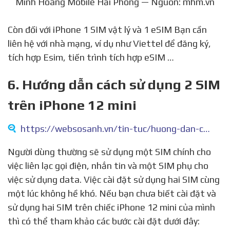
Minh Hoàng Mobile Hải Phòng — Nguồn: mhm.vn
Còn đối với iPhone 1 SIM vật lý và 1 eSIM Bạn cần
liên hệ với nhà mạng, ví dụ như Viettel để đăng ký,
tích hợp Esim, tiến trình tích hợp eSIM …
6. Hướng dẫn cách sử dụng 2 SIM
trên iPhone 12 mini
https://websosanh.vn/tin-tuc/huong-dan-cach-su-dung-2-sim-tren-iphone-c4-202106221025654.htm
Người dùng thường sẽ sử dụng một SIM chính cho
việc liên lạc gọi điện, nhắn tin và một SIM phụ cho
việc sử dụng data. Việc cài đặt sử dụng hai SIM cùng
một lúc không hề khó. Nếu bạn chưa biết cài đặt và
sử dụng hai SIM trên chiếc iPhone 12 mini của mình
thì có thể tham khảo các bước cài đặt dưới đây: