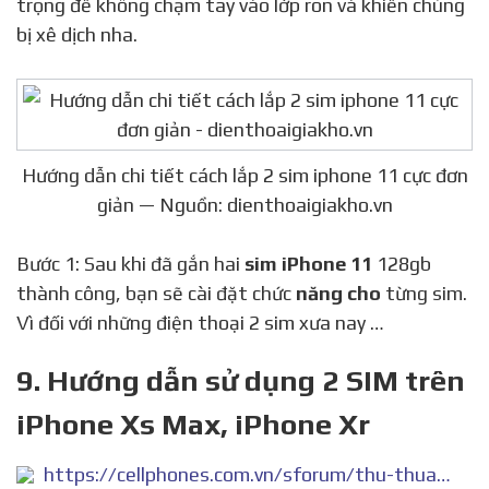
không cho chất lỏng lọt vào. Trong cách gắn sim
iPhone 11 64gb bạn cần lưu ý thực hiện hết sức thật
trọng để không chạm tay vào lớp ron và khiến chúng
bị xê dịch nha.
Hướng dẫn chi tiết cách lắp 2 sim iphone 11 cực đơn
giản — Nguồn: dienthoaigiakho.vn
Bước 1: Sau khi đã gắn hai
sim iPhone 11
128gb
thành công, bạn sẽ cài đặt chức
năng cho
từng sim.
Vì đối với những điện thoại 2 sim xưa nay …
9. Hướng dẫn sử dụng 2 SIM trên
iPhone Xs Max, iPhone Xr