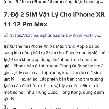
(năm 2018) và
iPhone 12 mini
cũng được trang bị …
7. Độ 2 SIM Vật Lý Cho iPhone XR
11 12 Pro Max
https://cachsuaiphone.com/do-2-sim-vat-ly-cho-iphone/
Kể từ thế hệ iPhone Xr, Xs Max trở đi Apple đã bổ
sung khả năng hỗ trợ 2 sim cho iPhone nhưng việc hỗ
trợ 2 sim không áp dụng như nhau trên toàn thế
giới. iPhone bán ở thị trường Trung Quốc sẽ hỗ trợ 2
sim vật lý còn ở các thị trường khác thì chỉ có 1 sim
vật lý + 1 eSIM ảo. Các phiên bản bán cho thị trường
toàn cầu đều hỗ trợ 1 sim vật lý và một eSim, trừ
một số nơi, như Trung Quốc, Hong Kong, dùng 2 sim
vật lý.