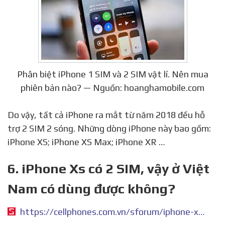
Phân biệt iPhone 1 SIM và 2 SIM vật lí. Nên mua
phiên bản nào? — Nguồn: hoanghamobile.com
Do vậy, tất cả iPhone ra mắt từ năm 2018 đều hỗ
trợ 2 SIM 2 sóng. Những dòng iPhone này bao gồm:
iPhone XS; iPhone XS Max; iPhone XR …
6. iPhone Xs có 2 SIM, vậy ở Việt
Nam có dùng được không?
https://cellphones.com.vn/sforum/iphone-xs-co-2-sim-vay-o-viet-nam-co-dung-duoc-khong