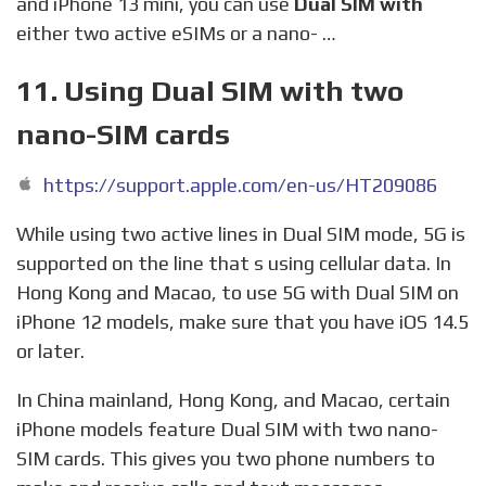
and iPhone 13 mini, you can use
Dual SIM with
either two active eSIMs or a nano- …
11. Using Dual SIM with two
nano-SIM cards
https://support.apple.com/en-us/HT209086
While using two active lines in Dual SIM mode, 5G is
supported on the line that s using cellular data. In
Hong Kong and Macao, to use 5G with Dual SIM on
iPhone 12 models, make sure that you have iOS 14.5
or later.
In China mainland, Hong Kong, and Macao, certain
iPhone models feature Dual SIM with two nano-
SIM cards. This gives you two phone numbers to