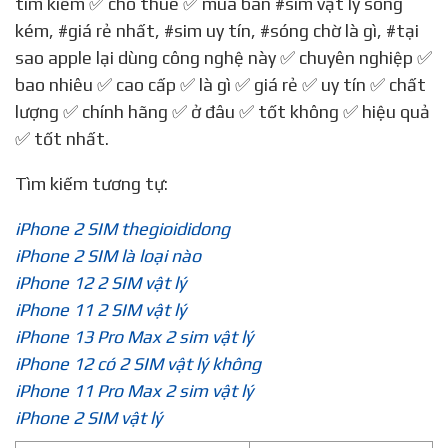
tìm kiếm ✅ cho thuê ✅ mua bán
#sim vật lý sóng
kém
,
#giá rẻ nhất
,
#sim uy tín
,
#sóng chờ là gì
,
#tại
sao apple lại dùng công nghệ này
✅ chuyên nghiệp ✅
bao nhiêu ✅ cao cấp ✅ là gì ✅ giá rẻ ✅ uy tín ✅ chất
lượng ✅ chính hãng ✅ ở đâu ✅ tốt không ✅ hiệu quả
✅ tốt nhất.
Tìm kiếm tương tự:
iPhone 2 SIM thegioididong
iPhone 2 SIM là loại nào
iPhone 12 2 SIM vật lý
iPhone 11 2 SIM vật lý
iPhone 13 Pro Max 2 sim vật lý
iPhone 12 có 2 SIM vật lý không
iPhone 11 Pro Max 2 sim vật lý
iPhone 2 SIM vật lý