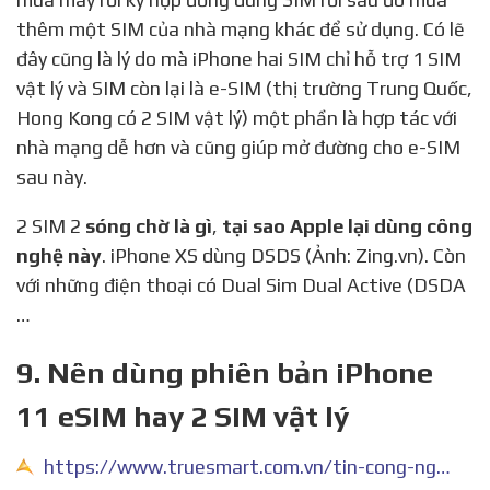
thêm một SIM của nhà mạng khác để sử dụng. Có lẽ
đây cũng là lý do mà iPhone hai SIM chỉ hỗ trợ 1 SIM
vật lý và SIM còn lại là e-SIM (thị trường Trung Quốc,
Hong Kong có 2 SIM vật lý) một phần là hợp tác với
nhà mạng dễ hơn và cũng giúp mở đường cho e-SIM
sau này.
2 SIM 2
sóng chờ là gì
,
tại sao Apple lại dùng công
nghệ này
. iPhone XS dùng DSDS (Ảnh: Zing.vn). Còn
với những điện thoại có Dual Sim Dual Active (DSDA
…
9. Nên dùng phiên bản iPhone
11 eSIM hay 2 SIM vật lý
https://www.truesmart.com.vn/tin-cong-nghe/nen-dung-phien-ban-iphone-11-esim-hay-2-sim-vat-ly.html