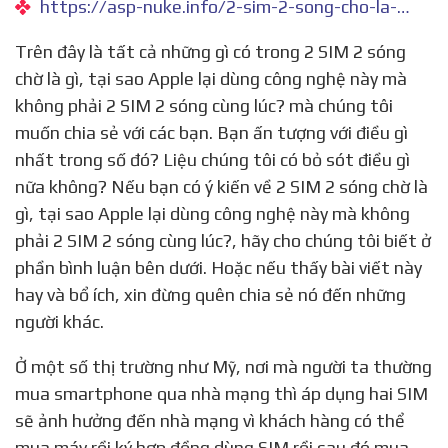
https://asp-nuke.info/2-sim-2-song-cho-la-gi-tai-sao-apple-lai-dung-cong-nghe-nay-ma-khong-phai-2-sim-2-song-cung-luc.html
Trên đây là tất cả những gì có trong 2 SIM 2 sóng
chờ là gì, tại sao Apple lại dùng công nghệ này mà
không phải 2 SIM 2 sóng cùng lúc? mà chúng tôi
muốn chia sẻ với các bạn. Bạn ấn tượng với điều gì
nhất trong số đó? Liệu chúng tôi có bỏ sót điều gì
nữa không? Nếu bạn có ý kiến về 2 SIM 2 sóng chờ là
gì, tại sao Apple lại dùng công nghệ này mà không
phải 2 SIM 2 sóng cùng lúc?, hãy cho chúng tôi biết ở
phần bình luận bên dưới. Hoặc nếu thấy bài viết này
hay và bổ ích, xin đừng quên chia sẻ nó đến những
người khác.
Ở một số thị trường như Mỹ, nơi mà người ta thường
mua smartphone qua nhà mạng thì áp dụng hai SIM
sẽ ảnh hưởng đến nhà mạng vì khách hàng có thể
mua máy rồi ký hợp đồng dùng SIM rồi sau đó mua