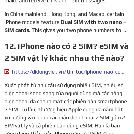
make and receive calls and text messages.
In China mainland, Hong Kong, and Macao, certain
iPhone models feature
Dual SIM with two nano
–
SIM cards
. This gives you two phone numbers to …
12. iPhone nào có 2 SIM? eSIM và
2 SIM vật lý khác nhau thế nào?
https://didongviet.vn/tin-tuc/iphone-nao-co-2-sim/
Xuất phát từ nhu cầu sử dụng nhiều SIM, nhiều số
điện thoại song song của người dùng mà các hãng
điện thoại đã cho ra mắt các phiên bản smartphone
2 SIM. Từ lâu, thương hiệu Apple cũng đã nắm bắt
xu hướng và cho ra các mẫu điện thoại 2 SIM gồm 2
SIM vật lý và cả phiên bản dùng eSIM. Hẳn là bạn
cũng đang thắc mắc iPhone nào có 2 SIM đúng