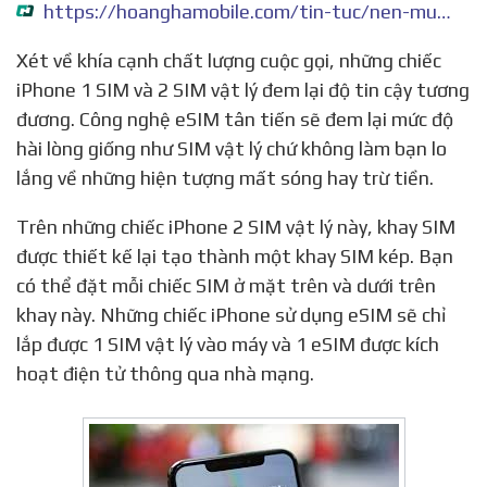
https://hoanghamobile.com/tin-tuc/nen-mua-iphone-1-sim-hay-2-sim-vat-li
Xét về khía cạnh chất lượng cuộc gọi, những chiếc
iPhone 1 SIM và 2 SIM vật lý đem lại độ tin cậy tương
đương. Công nghệ eSIM tân tiến sẽ đem lại mức độ
hài lòng giống như SIM vật lý chứ không làm bạn lo
lắng về những hiện tượng mất sóng hay trừ tiền.
Trên những chiếc iPhone 2 SIM vật lý này, khay SIM
được thiết kế lại tạo thành một khay SIM kép. Bạn
có thể đặt mỗi chiếc SIM ở mặt trên và dưới trên
khay này. Những chiếc iPhone sử dụng eSIM sẽ chỉ
lắp được 1 SIM vật lý vào máy và 1 eSIM được kích
hoạt điện tử thông qua nhà mạng.