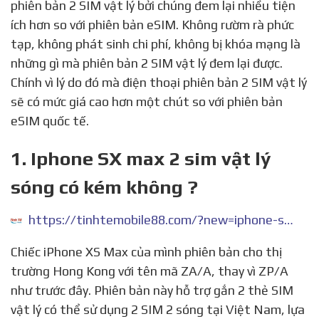
phiên bản 2 SIM vật lý bởi chúng đem lại nhiều tiện
ích hơn so với phiên bản eSIM. Không rườm rà phức
tạp, không phát sinh chi phí, không bị khóa mạng là
những gì mà phiên bản 2 SIM vật lý đem lại được.
Chính vì lý do đó mà điện thoại phiên bản 2 SIM vật lý
sẽ có mức giá cao hơn một chút so với phiên bản
eSIM quốc tế.
1. Iphone SX max 2 sim vật lý
sóng có kém không ?
https://tinhtemobile88.com/?new=iphone-sx-max-2-sim-vat-ly-song-co-kem-khong
Chiếc iPhone XS Max của mình phiên bản cho thị
trường Hong Kong với tên mã ZA/A, thay vì ZP/A
như trước đây. Phiên bản này hỗ trợ gắn 2 thẻ SIM
vật lý có thể sử dụng 2 SIM 2 sóng tại Việt Nam, lựa