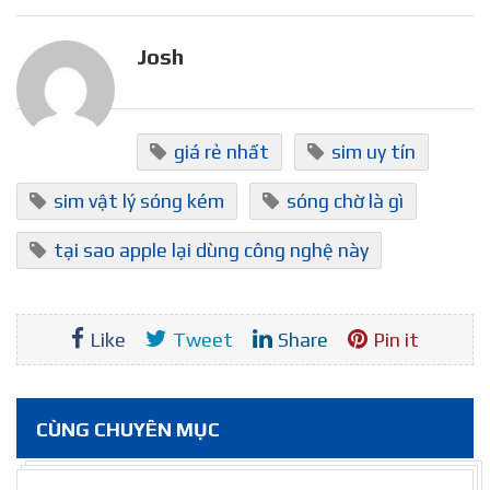
Josh
giá rẻ nhất
sim uy tín
sim vật lý sóng kém
sóng chờ là gì
tại sao apple lại dùng công nghệ này
Like
Tweet
Share
Pin it
CÙNG CHUYÊN MỤC