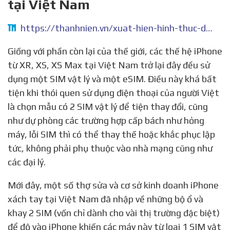
tại Việt Nam
https://thanhnien.vn/xuat-hien-hinh-thuc-do-iphone-1-sim-thanh-2-sim-vat-ly-tai-viet-nam-post1088808.html
Giống với phần còn lại của thế giới, các thế hệ iPhone
từ XR, XS, XS Max tại Việt Nam trở lại đây đều sử
dụng một SIM vật lý và một eSIM. Điều này khá bất
tiện khi thói quen sử dụng điện thoại của người Việt
là chọn mẫu có 2 SIM vật lý để tiện thay đổi, cũng
như dự phòng các trường hợp cấp bách như hỏng
máy, lỗi SIM thì có thể thay thế hoặc khắc phục lập
tức, không phải phụ thuộc vào nhà mạng cũng như
các đại lý.
Mới đây, một số thợ sửa và cơ sở kinh doanh iPhone
xách tay tại Việt Nam đã nhập về những bộ ổ và
khay 2 SIM (vốn chỉ dành cho vài thị trường đặc biệt)
để độ vào iPhone khiến các máy này từ loại 1 SIM vật