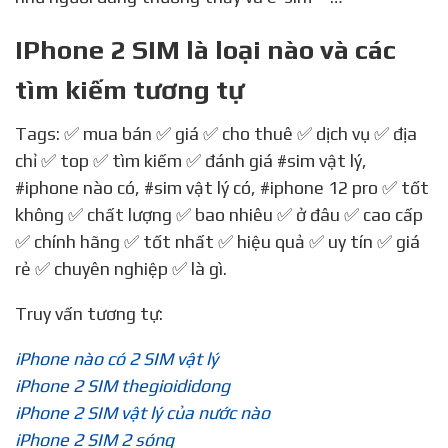
Nếu muốn dùng 2 sim, bạn nên chọn iPhone nào –
VnExpress Số hóa — Nguồn: vnexpress.net
Cụ thể, tính năng dual-sim trên bộ đôi iPhone Xs và
iPhone Xr tại phần lớn các thị trường gồm sim vật lý
như người dùng thường thấy và e-sim – …
IPhone 2 SIM là loại nào và các
tìm kiếm tương tự
Tags: ✅ mua bán ✅ giá ✅ cho thuê ✅ dịch vụ ✅ địa
chỉ ✅ top ✅ tìm kiếm ✅ đánh giá
#sim vật lý
,
#iphone nào có
,
#sim vật lý có
,
#iphone 12 pro
✅ tốt
không ✅ chất lượng ✅ bao nhiêu ✅ ở đâu ✅ cao cấp
✅ chính hãng ✅ tốt nhất ✅ hiệu quả ✅ uy tín ✅ giá
rẻ ✅ chuyên nghiệp ✅ là gì.