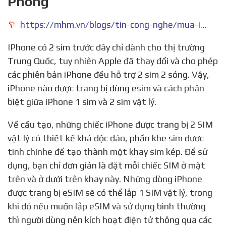
Phòng
https://mhm.vn/blogs/tin-cong-nghe/mua-iphone-nao-dung-duoc-esim-cach-phan-biet-giua-iphone-1-sim-va-2-sim-vat-ly
IPhone có 2 sim trước đây chỉ dành cho thị trường
Trung Quốc, tuy nhiên Apple đã thay đổi và cho phép
các phiên bản iPhone đều hỗ trợ 2 sim 2 sóng. Vậy,
iPhone nào được trang bị dùng esim và cách phân
biệt giữa iPhone 1 sim và 2 sim vật lý.
Về cấu tạo, những chiếc iPhone được trang bị 2 SIM
vật lý có thiết kế khá độc đáo, phần khe sim đươc
tinh chinhe để tạo thành một khay sim kép. Để sử
dụng, bạn chỉ đơn giản là đặt mỗi chiếc SIM ở mặt
trên và ở dưới trên khay này. Những dòng iPhone
được trang bị eSIM sẽ có thể lắp 1 SIM vật lý, trong
khi đó nếu muốn lắp eSIM và sử dụng bình thường
thì người dùng nên kích hoạt điện tử thông qua các