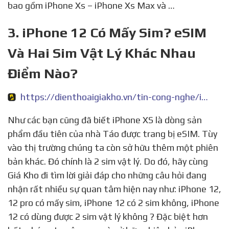
bao gồm iPhone Xs – iPhone Xs Max và …
3. iPhone 12 Có Mấy Sim? eSIM
Và Hai Sim Vật Lý Khác Nhau
Điểm Nào?
https://dienthoaigiakho.vn/tin-cong-nghe/iphone-12-co-may-sim-nen-chon-esim-hay-hai-sim-vat-ly/
Như các bạn cũng đã biết iPhone XS là dòng sản
phẩm đầu tiên của nhà Táo được trang bị eSIM. Tùy
vào thị trường chúng ta còn sở hữu thêm một phiên
bản khác. Đó chính là 2 sim vật lý. Do đó, hãy cùng
Giá Kho đi tìm lời giải đáp cho những câu hỏi đang
nhận rất nhiều sự quan tâm hiện nay như: iPhone 12,
12 pro có mấy sim, iPhone 12 có 2 sim không, iPhone
12 có dùng được 2 sim vật lý không ? Đặc biệt hơn