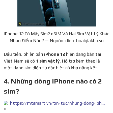
iPhone 12 Có Mấy Sim? eSIM Và Hai Sim Vật Lý Khác
Nhau Điểm Nào? — Nguồn: dienthoaigiakho.vn
Đầu tiên, phiên bản
iPhone 12
hiện đang bán tại
Việt Nam sẽ có 1
sim vật lý
. Hỗ trợ kèm theo là
một dạng sim điện tử đặc biệt có khả năng kết …
4. Những dòng iPhone nào có 2
sim?
https://mtsmart.vn/tin-tuc/nhung-dong-iphone-nao-co-2-sim/