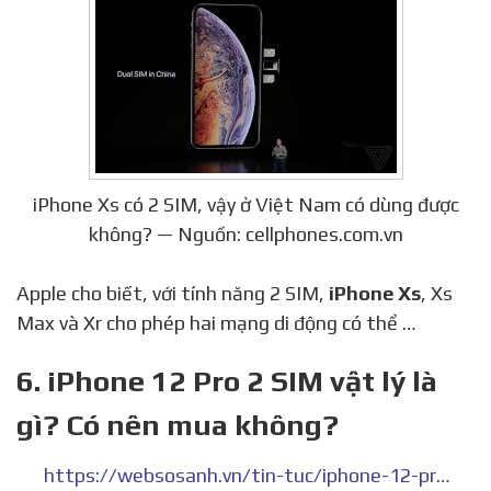
iPhone Xs có 2 SIM, vậy ở Việt Nam có dùng được
không? — Nguồn: cellphones.com.vn
Apple cho biết, với tính năng 2 SIM,
iPhone Xs
, Xs
Max và Xr cho phép hai mạng di động có thể …
6. iPhone 12 Pro 2 SIM vật lý là
gì? Có nên mua không?
https://websosanh.vn/tin-tuc/iphone-12-pro-2-sim-vat-ly-la-gi-c4-2021080908394201.htm