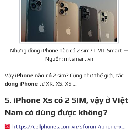
Những dòng iPhone nào có 2 sim? | MT Smart —
Nguồn: mtsmart.vn
Vậy
iPhone nào có
2 sim? Cũng như thế giới, các
dòng iPhone
từ XR, XS, XS …
5. iPhone Xs có 2 SIM, vậy ở Việt
Nam có dùng được không?
https://cellphones.com.vn/sforum/iphone-xs-co-2-sim-vay-o-viet-nam-co-dung-duoc-khong