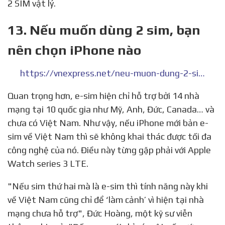
Đầu tiên, phiên bản iPhone 12 hiện đang bán tại
Việt Nam sẽ có 1
sim vật lý
. Hỗ trợ kèm theo là
một dạng sim điện tử đặc biệt có khả năng kết nối
với 3 nhà mạng …
★★★★★
Xếp hạng: 5 · 2 đánh giá · iPhone nào có
2 SIM vật lý.
13. Nếu muốn dùng 2 sim, bạn
nên chọn iPhone nào
https://vnexpress.net/neu-muon-dung-2-sim-ban-nen-chon-iphone-nao-3808457.html
Quan trọng hơn, e-sim hiện chỉ hỗ trợ bởi 14 nhà
mạng tại 10 quốc gia như Mỹ, Anh, Đức, Canada… và
chưa có Việt Nam. Như vậy, nếu iPhone mới bản e-
sim về Việt Nam thì sẽ không khai thác được tối đa