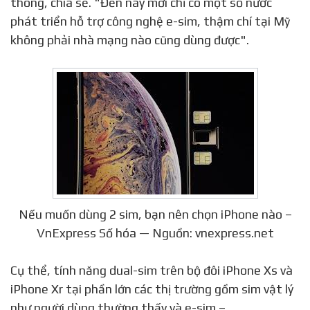
công nghệ của nó. Điều này từng gặp phải với Apple
Watch series 3 LTE.
"Nếu sim thứ hai mà là e-sim thì tính năng này khi
về Việt Nam cũng chỉ để ‘làm cảnh’ vì hiện tại nhà
mạng chưa hỗ trợ", Đức Hoàng, một kỹ sư viễn
thông, chia sẻ. "Đến nay mới chỉ có một số nước
phát triển hỗ trợ công nghệ e-sim, thậm chí tại Mỹ
không phải nhà mạng nào cũng dùng được".