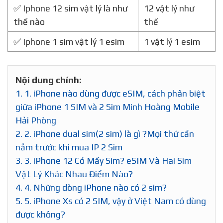
✅ Iphone 2 sim vật lý cũ
Vật lý cũ
✅ Iphone 2 sim vật lý là sao
Vật lý sao
✅ Iphone 2 sim vật lý có esim
Vật lý có esim
không
không
✅ Iphone 12 sim vật lý là như
12 vật lý như
thế nào
thế
✅ Iphone 1 sim vật lý 1 esim
1 vật lý 1 esim
Nội dung chính:
1.
1. iPhone nào dùng được eSIM, cách phân biệt
giữa iPhone 1 SIM và 2 Sim Minh Hoàng Mobile
Hải Phòng
2.
2. iPhone dual sim(2 sim) là gì ?Mọi thứ cần