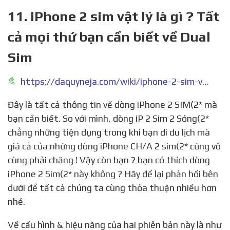
11. iPhone 2 sim vật lý là gì ? Tất
cả mọi thứ bạn cần biết về Dual
Sim
https://daquyneja.com/wiki/iphone-2-sim-vat-ly-la-gi-tat-ca-moi-thu-ban-can-biet-ve-dual-sim/
Đây là tất cả thông tin về dòng iPhone 2 SIM(2* mà
bạn cần biết. So với mình, dòng iP 2 Sim 2 Sóng(2*
chẳng những tiện dụng trong khi bạn đi du lịch mà
giá cả của những dòng iPhone CH/A 2 sim(2* cũng vô
cùng phải chăng ! Vậy còn bạn ? bạn có thích dòng
iPhone 2 Sim(2* này không ? Hãy để lại phản hồi bên
dưới để tất cả chúng ta cùng thỏa thuận nhiều hơn
nhé.
Về cấu hình & hiệu năng của hai phiên bản này là như