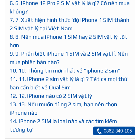
nắm trước khi mua IP 2 Sim
3.
3. iPhone 12 Có Mấy Sim? eSIM Và Hai Sim
Vật Lý Khác Nhau Điểm Nào?
4.
4. Những dòng iPhone nào có 2 sim?
5.
5. iPhone Xs có 2 SIM, vậy ở Việt Nam có dùng
được không?
6.
6. iPhone 12 Pro 2 SIM vật lý là gì? Có nên mua
không?
7.
7. Xuất hiện hình thức 'độ iPhone 1 SIM thành
2 SIM vật lý tại Việt Nam
8.
8. Nên mua iPhone 1 SIM hay 2 SIM vật lý tốt
hơn
9.
9. Phân biệt iPhone 1 SIM và 2 SIM vật lí. Nên
mua phiên bản nào?
10.
10. Thông tin mới nhất về "iphone 2 sim"
11.
11. iPhone 2 sim vật lý là gì ? Tất cả mọi thứ
0862-340-105
bạn cần biết về Dual Sim