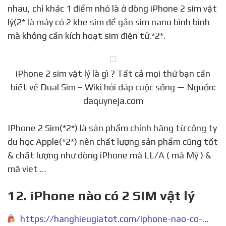
nhau, chỉ khác 1 điểm nhỏ là ở dòng iPhone 2 sim vật
lý(2* là máy có 2 khe sim để gắn sim nano bình bình
mà không cần kích hoạt sim điện tử.*2*.
iPhone 2 sim vật lý là gì ? Tất cả mọi thứ bạn cần
biết về Dual Sim – Wiki hỏi đáp cuộc sống — Nguồn:
daquyneja.com
IPhone 2 Sim(*2*) là sản phẩm chính hãng từ công ty
du học Apple(*2*) nên chất lượng sản phẩm cũng tốt
& chất lượng như dòng iPhone mã LL/A ( mã Mỹ ) &
mã viet …
12. iPhone nào có 2 SIM vật lý
https://hanghieugiatot.com/iphone-nao-co-2-sim-vat-ly