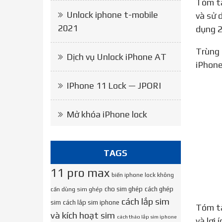
Tóm tắt: Dòng iPhone 11 series hiện nay đều được Apple sản xuất thêm các phiên bản hỗ trợ 2 sim vật lý
Unlock iphone t-mobile
và sử 
2021
dụng 2
Trùng khớp với kết quả tìm kiếm: Cách kích hoạt eSIM Và đến hiện nay là iPhone 11, iPhone 11 Pro và
Dịch vụ Unlock iPhone AT
iPhone
IPhone 11 Lock — JPORI
Mở khóa iPhone lock
TAGS
11 pro max
biến iphone lock không
cho sim ghép
cách ghép
cần dùng sim ghép
cách lắp sim
sim
cách lắp sim iphone
Tóm tắt: Tạm thời eSIM chỉ hỗ trợ trên một số dòng iPhone. Kích hoạt eSIM mang đến nhiều trải nghiệm
và kích hoạt sim
cách tháo lắp sim iphone
và lợi