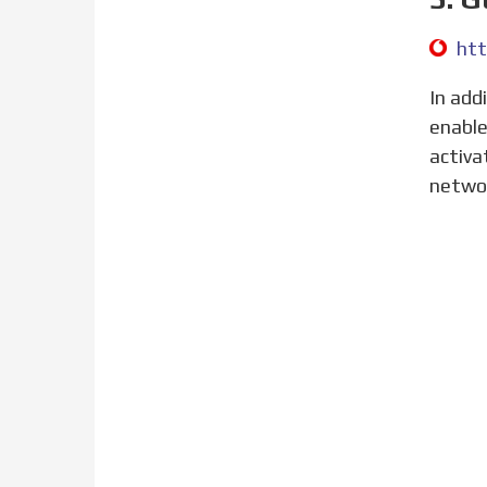
In addition to your normal SIM, you can also use an eSIM in your phone. An eSIM is a digital SIM that
enable
activa
netwo