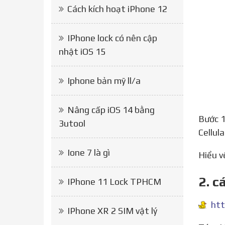
Cách kích hoạt iPhone 12
IPhone lock có nên cập
nhật iOS 15
Iphone bản mỹ ll/a
Nâng cấp iOS 14 bằng
Bước 1: Mở Setting/Cài Đặt trên chiếc iPhone Bước 2: Chọn vào mục Cellular/ Di Động Bước 3: Ấn vào Add
3utool
Cellul
Ione 7 là gì
Hiểu 
2. c
IPhone 11 Lock TPHCM
IPhone XR 2 SIM vật lý