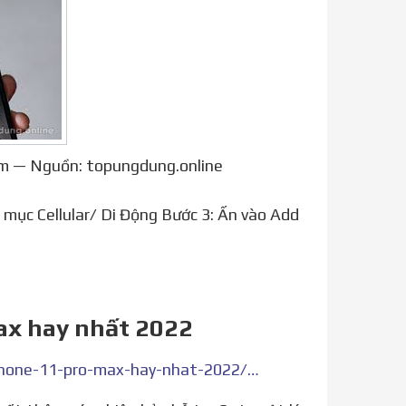
Sim — Nguồn: topungdung.online
max hay nhất 2022
https://phohen.com/post/top-16-cach-dung-esim-tren-iphone-11-pro-max-hay-nhat-2022/4565519