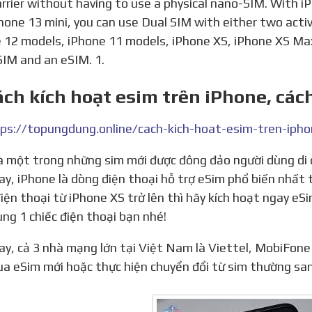
arrier without having to use a physical nano-SIM. With i
hone 13 mini, you can use Dual SIM with either two acti
 12 models, iPhone 11 models, iPhone XS, iPhone XS Ma
IM and an eSIM. 1.
ách kích hoạt esim trên iPhone, cá
ps://topungdung.online/cach-kich-hoat-esim-tren-ipho
ay, iPhone là dòng điện thoại hỗ trợ eSim phổ biến nhất
iện thoại từ iPhone XS trở lên thì hãy kích hoạt ngay eS
ùng 1 chiếc điện thoại bạn nhé!
a eSim mới hoặc thực hiện chuyển đổi từ sim thường sa