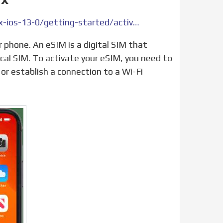
https://devices.vodafone.com.au/apple/iphone-11-pro-max-ios-13-0/getting-started/activate-esim/
ical SIM. To activate your eSIM, you need to
or establish a connection to a Wi-Fi