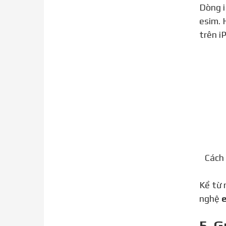
Dòng iPhone 11 series hiện nay đều được Apple sản xuất thêm các phiên bản hỗ trợ 2 sim vật lý và sử dụng
esim. 
trên i
Cách
Kể từ năm 2018, khi ra mắt bộ ba sản phẩm iPhone XS, iPhone XS Max và iPhone XR, Apple giới thiệu công
nghệ
e
5. G