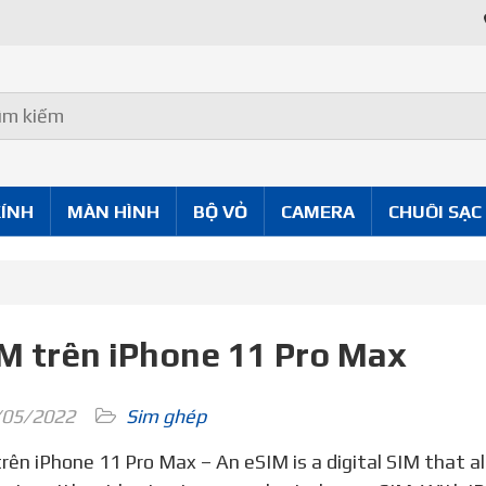
Uy Tín Tốt
KÍNH
MÀN HÌNH
BỘ VỎ
CAMERA
CHUÔI SẠC
M trên iPhone 11 Pro Max
05/2022
Sim ghép