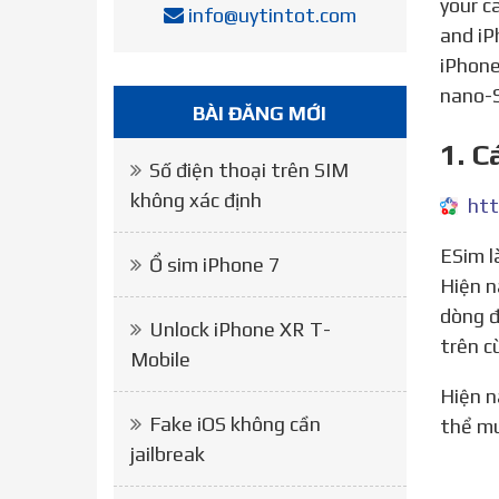
your c
info@uytintot.com
and iP
iPhone
nano-S
BÀI ĐĂNG MỚI
1. C
Số điện thoại trên SIM
không xác định
htt
ESim là một trong những sim mới được đông đảo người dùng di động hiện nay lựa chọn bởi tính tiện ích cao.
Ổ sim iPhone 7
Hiện n
dòng đ
Unlock iPhone XR T-
trên c
Mobile
Hiện nay, cả 3 nhà mạng lớn tại Việt Nam là Viettel, MobiFone và VinaPhone đều cung cấp eSim. Bạn có
Fake iOS không cần
thể mu
jailbreak