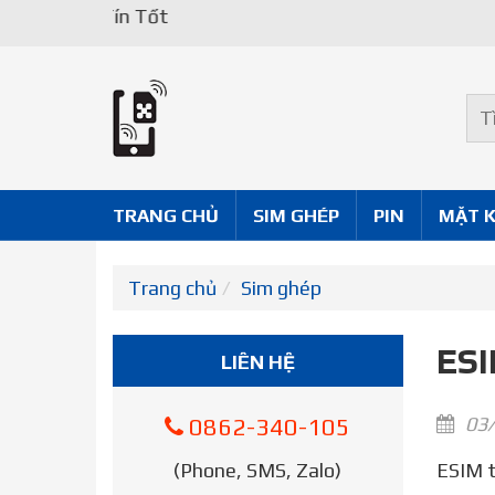
TRANG CHỦ
SIM GHÉP
PIN
MẶT 
Trang chủ
Sim ghép
ESI
LIÊN HỆ
03/
0862-340-105
(Phone, SMS, Zalo)
ESIM trên iPhone 11 Pro Max – An eSIM is a digital SIM that allows you to activate a cellular plan from