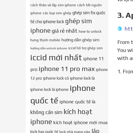
cách tháo và lắp sim iphone
cách tắt nguồn
ghép sim fix quốc
3. A
iphone
các loại sim ghép
ghép sim
tế cho iphone lock
htt
iphone
giá rẻ nhất
how to unlock
hướng dẫn ghép sim
hưng thịnh mobile
From the Cellular menu in Settings, select the desired eSIM number. Select Remove Cellular Plan. Note:
iccid hổ trợ ghép sim
hướng dẫn unlock iphone
You wi
iccid mới nhất
with a
iphone 11
iphone 11 pro max
pro
iphone
1. Fr
iphone lock có
iphone lock là
12 pro
iphone
iphone lock là iphone
quốc tế
iphone quốc tế là
kích hoạt
không cần sim
iphone
kích hoạt iphone mới mua
lắp
lock hay quốc tế
lock nhà mạng nào