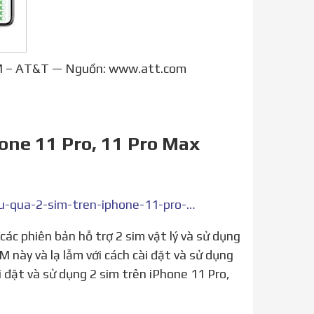
SIM – AT&T — Nguồn: www.att.com
hone 11 Pro, 11 Pro Max
https://mobileworld.com.vn/blogs/news/cach-su-dung-hieu-qua-2-sim-tren-iphone-11-pro-11-pro-max
 này và lạ lẫm với cách cài đặt và sử dụng
i đặt và sử dụng 2 sim trên iPhone 11 Pro,