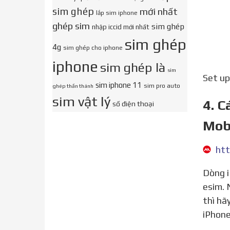
sim ghép
mới nhất
lắp sim iphone
ghép sim
sim ghép
nhập iccid mới nhất
sim ghép
4g
sim ghép cho iphone
iphone
sim ghép là
sim
Set u
sim iphone 11
sim pro auto
ghép thần thánh
sim vật lý
4. C
số điện thoại
Mob
Dòng iPhone 11 series hiện nay đều được Apple sản xuất thêm các phiên bản hỗ trợ 2 sim vật lý và sử dụng
esim. 
thì hã
iPhone