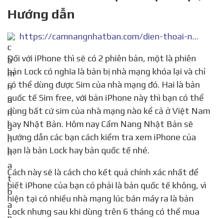
Hướng dẫn
https://camnangnhatban.com/dien-thoai-nhat/cach-kiem-tra-iphone-cua-ban-la-ban-lock-hay-quoc-te-chinh-xac-va-nhanh-nhat.html
Đối với iPhone thì sẽ có 2 phiên bản, một là phiên
bản Lock có nghĩa là bản bị nhà mạng khóa lại và chỉ
có thể dùng được Sim của nhà mạng đó. Hai là bản
quốc tế Sim free, với bản iPhone này thì bạn có thể
dùng bất cứ sim của nhà mạng nào kể cả ở Việt Nam
hay Nhật Bản. Hôm nay Cẩm Nang Nhật Bản sẽ
hướng dẫn các bạn cách kiểm tra xem iPhone của
bạn là bản Lock hay bản quốc tế nhé.
Cách này sẽ là cách cho kết quả chính xác nhất để
biết iPhone của bạn có phải là bản quốc tế không, vì
hiện tại có nhiều nhà mạng lúc bán máy ra là bản
Lock nhưng sau khi dùng trên 6 tháng có thể mua