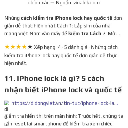
chính xác — Nguồn: vinalnk.com
Những
cách kiểm tra iPhone lock hay quốc tế
đơn
giản dễ thực hiện nhất Cách 1: Lắp sim của nhà
mạng Việt Nam vào máy để
kiểm tra Cách
2: Mở …
★★★★
★
Xếp hạng: 4 · 5 đánh giá · Những cách
kiểm tra iPhone lock hay quốc tế đơn giản dễ thực
hiện nhất.
11. iPhone lock là gì? 5 cách
nhận biết iPhone lock và quốc tế
https://didongviet.vn/tin-tuc/iphone-lock-la-gi-5-cach-nhan-biet-iphone-lock-va-quoc-te/
Kiểm tra hiển thị trên màn hình: Trước hết, chúng ta
cần reset lại smartphone để kiểm tra xem chiếc