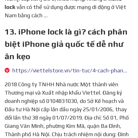
lock
vẫn có thể sử dụng được mạng di động ở Việt
Nam bằng cách …
13. iPhone lock là gì? cách phân
biệt iPhone giả quốc tế dễ như
ăn kẹo
https://viettelstore.vn/tin-tuc/4-cach-phan-biet-iphone-lock-gia-quoc-te-de-nhu-an-keo
2018 Công ty TNHH Nhà nước Một thành viên
Thương mại và Xuất nhập khẩu Viettel. Đăng ký
doanh nghiệp số 0104831030, do Sở Kế hoạch và
Đầu tư Hà Nội cấp lần đầu ngày 25/01/2006, thay
đổi lần thứ 38 ngày 01/07/2019. Địa chỉ: Số 01, Phố
Giang Văn Minh, phường Kim Mã, quận Ba Đình,
Thành phố Hà Nội. Chịu trách nhiệm nội dung: Đinh