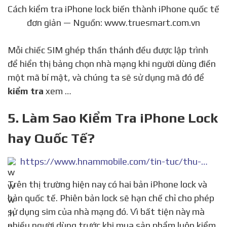
Cách kiểm tra iPhone lock biến thành iPhone quốc tế
đơn giản — Nguồn: www.truesmart.com.vn
Mỗi chiếc SIM ghép thần thánh đều được lập trình
để hiển thị bảng chọn nhà mạng khi người dùng điền
một mã bí mật, và chúng ta sẽ sử dụng mã đó để
kiểm tra
xem …
5. Làm Sao Kiểm Tra iPhone Lock
hay Quốc Tế?
https://www.hnammobile.com/tin-tuc/thu-thuat-ung-dung/kiem-tra-iphone-lock.21269.html
Trên thị trường hiện nay có hai bản iPhone lock và
bản quốc tế. Phiên bản lock sẽ hạn chế chỉ cho phép
sử dụng sim của nhà mạng đó. Vì bất tiện này mà
nhiều người dùng trước khi mua sản phẩm luôn kiểm