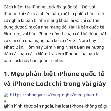
Cách kiểm tra iPhone Lock fix quốc tế – Đối với
iPhone thì sẽ có 2 phiên bản, một là phiên bản Lock
có nghĩa là bản bị nhà mạng khóa lại và chỉ có thể
dùng được Sim của nhà mạng đó. Hai là bản quốc tế
Sim free, với bản iPhone này thì bạn có thể dùng bất
cứ sim của nhà mạng nào kể cả ở Việt Nam hay
Nhật Bản. Hôm nay Cẩm Nang Nhật Bản sẽ hướng
dẫn các bạn cách kiểm tra xem iPhone của bạn là
bản Lock hay bản quốc tế nhé.
1. Mẹo phân biệt iPhone quốc tế
và iPhone Lock chỉ trong vài giây
https://phongvu.vn/cong-nghe/meo-phan-biet-iphone-quoc-te-va-iphone-lock-chi-trong-vai-giay-khong-lo-tien-mat-tat-mang/
Nhìn hình thức bên ngoài, hai loại iPhone không có gì