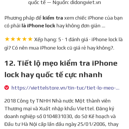
quốc tế — Nguồn: didongviet.vn
Phương pháp để
kiểm tra
xem chiếc iPhone của bạn
có phải
là iPhone lock
hay không đơn giản …
★★★★★
Xếp hạng: 5 · 1 đánh giá · iPhone lock là
gì? Có nên mua iPhone lock cũ giá rẻ hay không?.
12. Tiết lộ mẹo kiểm tra iPhone
lock hay quốc tế cực nhanh
https://viettelstore.vn/tin-tuc/tiet-lo-meo-kiem-tra-iphone-lock-hay-quoc-te-cuc-nhanh
2018 Công ty TNHH Nhà nước Một thành viên
Thương mại và Xuất nhập khẩu Viettel. Đăng ký
doanh nghiệp số 0104831030, do Sở Kế hoạch và
Đầu tư Hà Nội cấp lần đầu ngày 25/01/2006, thay