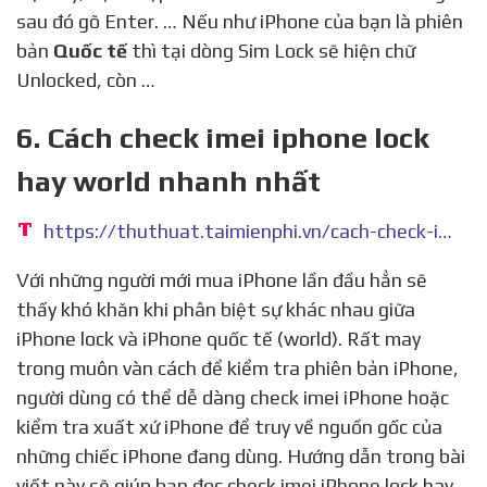
sau đó gõ Enter. … Nếu như iPhone của bạn là phiên
bản
Quốc tế
thì tại dòng Sim Lock sẽ hiện chữ
Unlocked, còn …
6. Cách check imei iphone lock
hay world nhanh nhất
https://thuthuat.taimienphi.vn/cach-check-imei-iphone-lock-hay-world-13570n.aspx
Với những người mới mua iPhone lần đầu hẳn sẽ
thấy khó khăn khi phân biệt sự khác nhau giữa
iPhone lock và iPhone quốc tế (world). Rất may
trong muôn vàn cách để kiểm tra phiên bản iPhone,
người dùng có thể dễ dàng check imei iPhone hoặc
kiểm tra xuất xứ iPhone để truy về nguồn gốc của
những chiếc iPhone đang dùng. Hướng dẫn trong bài
viết này sẽ giúp bạn đọc check imei iPhone lock hay