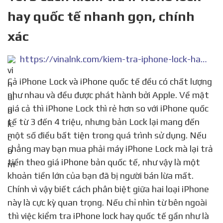
hay quốc tế nhanh gọn, chính
xác
https://vinalnk.com/kiem-tra-iphone-lock-hay-quoc-te-n63.html
Cả iPhone Lock và iPhone quốc tế đều có chất lượng
như nhau và đều được phát hành bởi Apple. Về mặt
giá cả thì iPhone Lock thì rẻ hơn so với iPhone quốc
tế từ 3 đến 4 triệu, nhưng bản Lock lại mang đến
một số điều bất tiện trong quá trình sử dụng. Nếu
chẳng may bạn mua phải máy iPhone Lock mà lại trả
tiền theo giá iPhone bản quốc tế, như vậy là một
khoản tiền lớn của bạn đã bị người bán lừa mất.
Chính vì vậy biết cách phân biệt giữa hai loại iPhone
này là cực kỳ quan trọng. Nếu chỉ nhìn từ bên ngoài
thì việc kiểm tra iPhone lock hay quốc tế gần như là