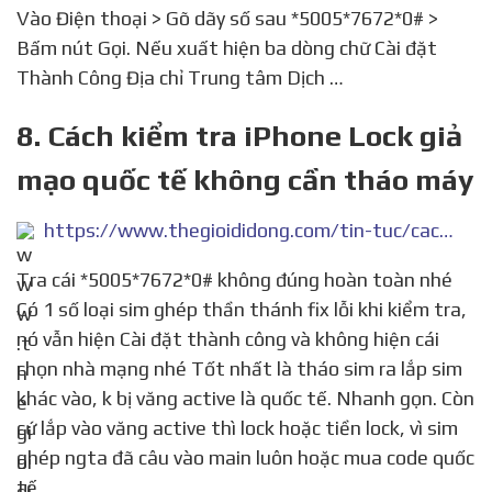
Vào Điện thoại > Gõ dãy số sau *5005*7672*0# >
Bấm nút Gọi. Nếu xuất hiện ba dòng chữ Cài đặt
Thành Công Địa chỉ Trung tâm Dịch …
8. Cách kiểm tra iPhone Lock giả
mạo quốc tế không cần tháo máy
https://www.thegioididong.com/tin-tuc/cach-kiem-tra-iphone-lock-gia-mao-quoc-te-khong-can-thao-may-984872
Tra cái *5005*7672*0# không đúng hoàn toàn nhé
Có 1 số loại sim ghép thần thánh fix lỗi khi kiểm tra,
nó vẫn hiện Cài đặt thành công và không hiện cái
chọn nhà mạng nhé Tốt nhất là tháo sim ra lắp sim
khác vào, k bị văng active là quốc tế. Nhanh gọn. Còn
cứ lắp vào văng active thì lock hoặc tiền lock, vì sim
ghép ngta đã câu vào main luôn hoặc mua code quốc
tế.