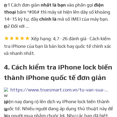
@1 Cách đơn giản
nhất là bạn
vào phần gọi
điện
thoại
bấm *#06# thì máy sẽ hiện lên dãy số khoảng
14~15 ký tự, đây
chính là
mã số IMEI của máy bạn.
@2 Đối với …
★★★★★
Xếp hạng: 4,7 · 26 đánh giá · Cách kiểm
tra iPhone của bạn là bản lock hay quốc tế chính xác
và nhanh nhất.
4. Cách kiểm tra iPhone lock biến
thành iPhone quốc tế đơn giản
https://www.truesmart.com.vn/tu-van-sua-chua/cach-kiem-tra-iphone-lock-bien-thanh-iphone-quoc-te-don-gian.html
Hiện nay đang rộ lên dịch vụ iPhone lock biến thành
quốc tế. Nhiều người đang áp dụng thủ thuật này để
lừa người mua nhằm chuộc lợi. Như các bạn đã biết,