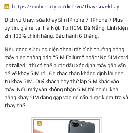
https://mobilecity.vn/dich-vu/thay-sua-khay-sim-iphone-7-iphone-7-plus.html
Dịch vụ thay, sửa khay Sim iPhone 7, iPhone 7 Plus
uy tín, giá rẻ tại Hà Nội, Tp.HCM, Đà Nẵng. Linh kiện
zin 100% chính hãng. Bảo hành 6 tháng.
Nếu đang sử dụng điện thoại rất bình thường bỗng
máy hiện thông báo "SIM Failure" hoặc ‘No SIM card
installed" thì có thể bước đầu xác định máy gặp vấn
đề về khay SIM rồi. Để chắc chắn khẳng định lỗi đến
từ khay SIM, Quý khách hãy thử lắp SIM khác vào
máy. Nếu máy vẫn không nhận SIM thì nhiều khả
năng khay SIM đang gặp vấn đề cần được kiểm tra và
thay thế.