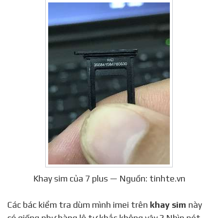
Khay sim của 7 plus — Nguồn: tinhte.vn
Các bác kiểm tra dùm mình imei trên
khay sim
này
có giống như hàng lô tự khắc không vậy ? Nhìn nét