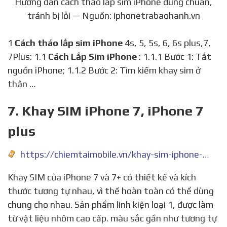
Hướng dẫn cách tháo lắp sim iPhone đúng chuẩn,
tránh bị lỗi — Nguồn: iphonetrabaohanh.vn
1
Cách tháo lắp sim iPhone
4s, 5, 5s, 6, 6s plus,7,
7Plus: 1.1
Cách Lắp Sim iPhone
: 1.1.1 Bước 1: Tắt
nguồn iPhone; 1.1.2 Bước 2: Tìm kiếm khay sim ở
thân …
7. Khay SIM iPhone 7, iPhone 7
plus
https://chiemtaimobile.vn/khay-sim-iphone-7-iphone-7-plus-trang-den-bong-den-nham-hong-vang.html
Khay SIM của iPhone 7 và 7+ có thiết kế và kích
thước tương tự nhau, vì thế hoàn toàn có thể dùng
chung cho nhau. Sản phẩm linh kiện loại 1, được làm
từ vật liệu nhôm cao cấp. màu sắc gần như tương tự