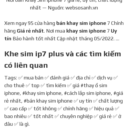
nhất — Nguồn: websosanh.vn
Xem ngay 95 cửa hàng
bán khay sim iphone
7 Chính
hãng
Giá rẻ nhất
. Nơi mua
khay sim iphone
7
Uy
tín
Bảo hành tốt nhất Cập nhật tháng 05/2022. …
Khe sim ip7 plus và các tìm kiếm
có liên quan
Tags: ✅ mua bán ✅ đánh giá ✅ địa chỉ ✅ dịch vụ ✅
cho thuê ✅ top ✅ tìm kiếm ✅ giá
#thay ổ sim
iphone
,
#khay sim iphone
,
#cách lắp sim iphone
,
#giá
rẻ nhất
,
#bán khay sim iphone
✅ uy tín ✅ chất lượng
✅ cao cấp ✅ tốt không ✅ chính hãng ✅ hiệu quả ✅
bao nhiêu ✅ tốt nhất ✅ chuyên nghiệp ✅ giá rẻ ✅ ở
đâu ✅ là gì.