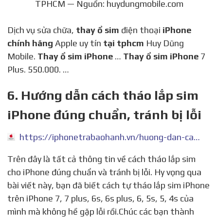
TPHCM — Nguồn: huydungmobile.com
Dịch vụ sửa chữa,
thay ổ sim
điện thoại
iPhone
chính hãng
Apple uy tín
tại tphcm
Huy Dũng
Mobile.
Thay ổ sim iPhone
…
Thay ổ sim iPhone
7
Plus. 550.000. …
6. Hướng dẫn cách tháo lắp sim
iPhone đúng chuẩn, tránh bị lỗi
https://iphonetrabaohanh.vn/huong-dan-cach-thao-lap-sim/
Trên đây là tất cả thông tin về cách tháo lắp sim
cho iPhone đúng chuẩn và tránh bị lỗi. Hy vọng qua
bài viết này, bạn đã biết cách tự tháo lắp sim iPhone
trên iPhone 7, 7 plus, 6s, 6s plus, 6, 5s, 5, 4s của
mình mà không hề gặp lỗi rồi.Chúc các bạn thành