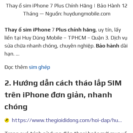
Thay ổ sim iPhone 7 Plus Chính Hãng | Bảo Hành 12
Tháng — Nguồn: huydungmobile.com
Thay ổ sim iPhone
7
Plus chính hãng
, uy tín, lấy
liền tại Huy Dũng Mobile – TPHCM – Quận 3. Dịch vụ
sửa chữa nhanh chóng, chuyên nghiệp.
Bảo hành
dài
hạn. …
Đọc thêm
sim ghép
2. Hướng dẫn cách tháo lắp SIM
trên iPhone đơn giản, nhanh
chóng
https://www.thegioididong.com/hoi-dap/huong-dan-cach-thao-lap-sim-tren-iphone-1062825