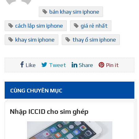
bán khay sim iphone
cách lắp sim iphone
giá rẻ nhất
khay sim iphone
thay ổ sim iphone
Like
Tweet
Share
Pin it
CÙNG CHUYÊN MỤC
Nhập ICCID cho sim ghép