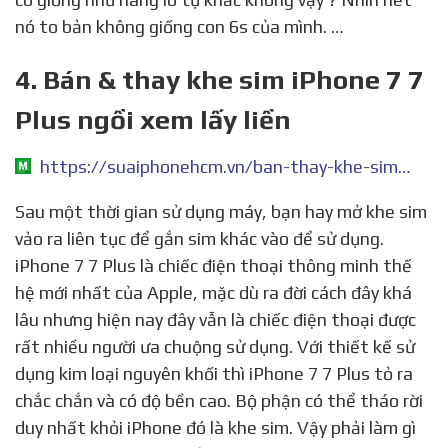
nó to bản không giống con 6s của mình. …
4. Bán & thay khe sim iPhone 7 7
Plus ngồi xem lấy liền
https://suaiphonehcm.vn/ban-thay-khe-sim-iphone-7-7-plus-ngoi-xem-lay-lien/
Sau một thời gian sử dụng máy, bạn hay mở khe sim
vảo ra liên tục để gắn sim khác vào để sử dụng.
iPhone 7 7 Plus là chiếc điện thoại thông minh thế
hệ mới nhất của Apple, mặc dù ra đời cách đây khá
lâu nhưng hiện nay đây vẫn là chiếc điện thoại được
rất nhiều người ưa chuộng sử dụng. Với thiết kế sử
dụng kim loại nguyên khối thì iPhone 7 7 Plus tỏ ra
chắc chắn và có độ bền cao. Bộ phận có thể tháo rời
duy nhất khỏi iPhone đó là khe sim. Vậy phải làm gì