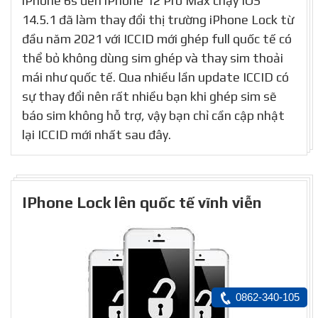
iPhone 6s đến iPhone 12 Pro Max chạy IOS
14.5.1 đã làm thay đổi thị trường iPhone Lock từ
đầu năm 2021 với ICCID mới ghép full quốc tế có
thể bỏ không dùng sim ghép và thay sim thoải
mái như quốc tế. Qua nhiều lần update ICCID có
sự thay đổi nên rất nhiều bạn khi ghép sim sẽ
báo sim không hỗ trợ, vậy bạn chỉ cần cập nhật
lại ICCID mới nhất sau đây.
IPhone Lock lên quốc tế vĩnh viễn
0862-340-105