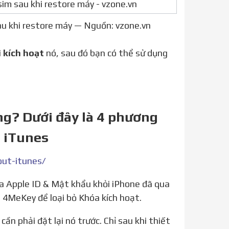
au khi restore máy — Nguồn: vzone.vn
i
kích hoạt
nó, sau đó bạn có thể sử dụng
ng? Dưới đây là 4 phương
 iTunes
out-itunes/
 4MeKey để loại bỏ Khóa kích hoạt.