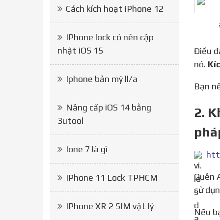
Cách kích hoạt iPhone 12
IPhone lock có nên cập
nhật iOS 15
Điều 
nó.
Kí
Iphone bản mỹ ll/a
Bạn 
Nâng cấp iOS 14 bằng
2. K
3utool
phá
Ione 7 là gì
htt
Quên Apple ID & Mật khẩu? Trình mở khóa iPhone sẽ có thể xóa Apple ID & Mật khẩu khỏi iPhone đã qua
IPhone 11 Lock TPHCM
sử dụn
IPhone XR 2 SIM vật lý
Nếu bạn muốn kích hoạt một chiếc iPhone đã qua sử dụng, bạn cần phải đặt lại nó trước. Chỉ sau khi thiết