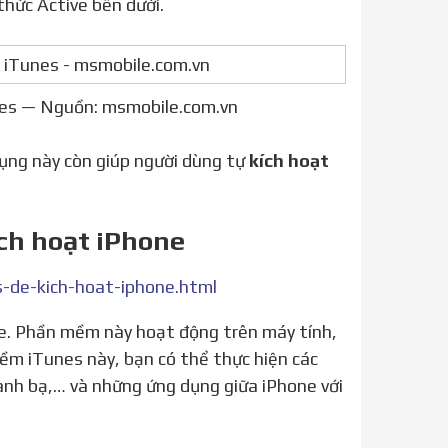
thức Active bên dưới.
nes — Nguồn: msmobile.com.vn
 dụng này còn giúp người dùng tự
kích hoạt
ch hoạt iPhone
-de-kich-hoat-iphone.html
ềm iTunes này, bạn có thể thực hiện các
danh bạ,… và những ứng dụng giữa iPhone với