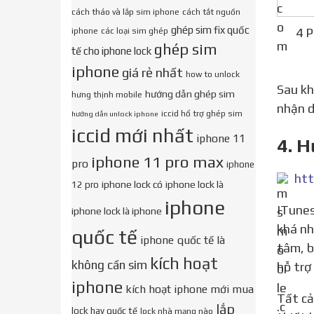
cách tháo và lắp sim iphone
cách tắt nguồn
ghép sim fix quốc
4 P
iphone
các loại sim ghép
ghép sim
tế cho iphone lock
iphone
giá rẻ nhất
how to unlock
Sau khi đang liên kết ipad tablet cùng với máy vi tính, chúng ta mở trình lưu ý iTunes. iTunes vẫn tự thừa
hướng dẫn ghép sim
hưng thịnh mobile
nhận d
iccid hổ trợ ghép sim
hướng dẫn unlock iphone
iccid mới nhất
iphone 11
4. H
iphone 11 pro max
pro
iphone
iphone lock có
iphone lock là
12 pro
iphone
ITunes là công cụ hỗ trợ tuyệt vời dành cho IPhone nói chung và IPhone 6 nói riêng. Chức năng của iTunes
iphone lock là iphone
khá nh
quốc tế
iphone quốc tế là
tâm, b
kích hoạt
không cần sim
hỗ trợ 
iphone
kích hoạt iphone mới mua
Tất cả các thông tin như thời gian bảo hành, tình trạng kích hoạt,…sẽ được hiển thị đầy đủ, cụ thể. Nếu
lắp
lock hay quốc tế
lock nhà mạng nào