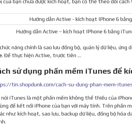
bị của bạn chưa được kích hoạt, bạn có thể theo dõi cách 
Hướng dẫn Active – kích hoạt IPhone 6 bằng iTu
 chức năng chính là sao lưu đồng bộ, quản lý dữ liệu, ứng
e
. Để thực hiện Active, trước tiên …
Cách sử dụng phần mềm iTunes để kí
ps://tin.shopdunk.com/cach-su-dung-phan-mem-itunes
ùng để kết nối iPhone của bạn với máy tính. Trên phần m
ác như: kích hoạt, sao lưu, backup dữ liệu, đồng bộ hóa 
nh.