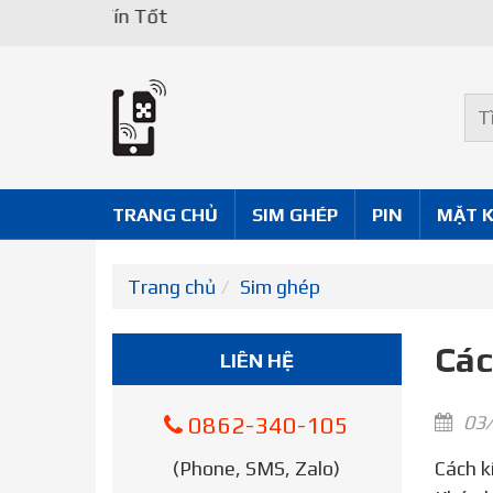
TRANG CHỦ
SIM GHÉP
PIN
MẶT 
Trang chủ
Sim ghép
Các
LIÊN HỆ
03/
0862-340-105
(Phone, SMS, Zalo)
Cách kích hoạt iPhone bằng iTunes – Nếu bạn đã bật Tìm iPhone, Khóa kích hoạt được bật. Bạn cần tắt