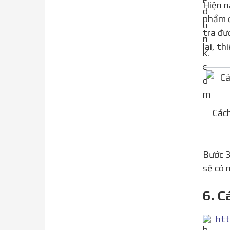
Hiện nay, những sản phẩm của Apple đều có chế độ bảo hành cũng như sự quản lý chặt chẽ những sản
phẩm đ
tra đư
lại, t
Cách
Bước 3: Mở trình duyệt iTunes. Lúc này, iTunes sẽ nhận diện được iPhone đang kết nối với máy tính. iTunes
sẽ có 
6. C
htt