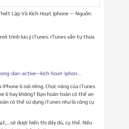
Thiết Lập Và Kích Hoạt Iphone — Nguồn:
https://msmobile.com.vn/danh-cho-nguoi-moi-dung-ios/huong-dan-active—kich-hoat-iphone-6-bang-itunes-n11226.html
hone 6 hay không? Bạn hoàn toàn có thể an
toàn có thể sử dụng iTunes như là công cụ