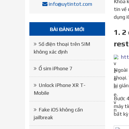
Khóa k
info@uytintot.com
tin về
dụng i
BÀI ĐĂNG MỚI
1. 2
res
Số điện thoại trên SIM
không xác định
htt
Ổ sim iPhone 7
Ngoài ra, khi mới restore máy, bạn cũng cần phải kích hoạt iPhone để kích hoạt các chức năng của điện
thoại.
Unlock iPhone XR T-
bị giá
Mobile
Bước 4: Mở trình duyệt iTunes trên máy tính của bạn. iTunes sẽ tự động phát hiện iPhone được kết nối với
máy tí
Fake iOS không cần
bất kỳ
jailbreak