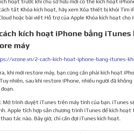
ích hoạt trước khi chủ sở hữu mới có thể kích hoạt iPhon
 cách tắt Khóa kích hoạt, hãy xem Xóa thiết bị khỏi Tìm
Cloud hoặc bài viết Hỗ trợ của Apple Khóa kích hoạt cho 
 cách kích hoạt iPhone bằng iTunes
tore máy
ps://vzone.vn/2-cach-kich-hoat-iphone-bang-itunes-k
 Tuy nhiên, sau khi restore iPhone, nhiều người đã không
n đoạn.
nh. Apple tích hợp sẵn chương trình iTunes để kích hoạt 
 thao tác nào. Bây giờ, chỉ cần đợi iTunes kích hoạt.