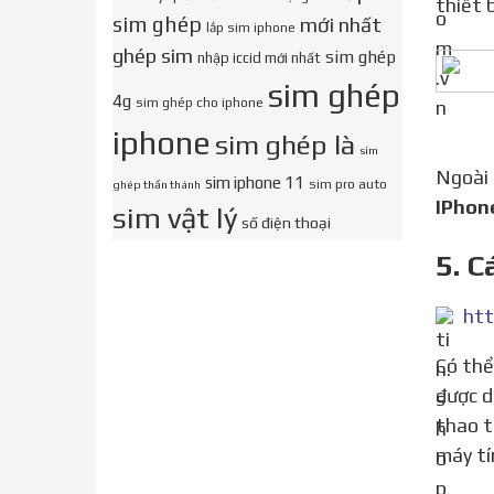
thiết 
sim ghép
mới nhất
lắp sim iphone
ghép sim
sim ghép
nhập iccid mới nhất
sim ghép
4g
sim ghép cho iphone
iphone
sim ghép là
sim
Ngoài
sim iphone 11
sim pro auto
ghép thần thánh
IPhon
sim vật lý
số điện thoại
5. 
htt
Có thể nói iTunes là một phần mềm không thể thiếu của iPhone. Phần mềm này hoạt động trên máy tính,
được d
thao t
máy tí