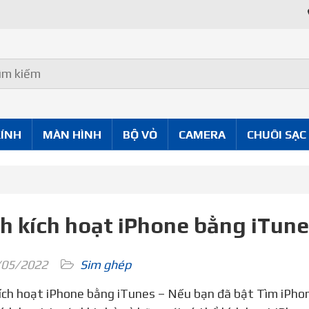
Uy Tín Tốt
KÍNH
MÀN HÌNH
BỘ VỎ
CAMERA
CHUÔI SẠC
h kích hoạt iPhone bằng iTune
05/2022
Sim ghép