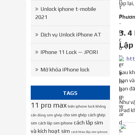
lập lạ
Unlock iphone t-mobile
Phươ
2021
3. 4
Dịch vụ Unlock iPhone AT
Lập
IPhone 11 Lock — JPORI
htt
Mở khóa iPhone lock
Sau khi đã kết nối iPad với máy tính, bạn mở trình duyệt iTunes. iTunes sẽ tự nhận diện được thiết bị của
bạn và
bạn đã
TAGS
Như vậy là bạn đã biết cách kích hoạt iPad cũng như hiểu được nguyên nhân, cách khắc phục tình trạng
11 pro max
biến iphone lock không
iPad k
cho sim ghép
cách ghép
cần dùng sim ghép
cách lắp sim
sim
cách lắp sim iphone
và kích hoạt sim
cách tháo lắp sim iphone