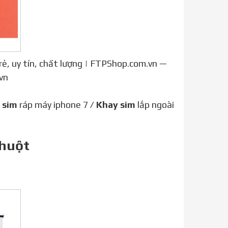
rẻ, uy tín, chất lượng | FTPShop.com.vn —
vn
 sim
ráp máy iphone 7 /
Khay sim
lắp ngoài
Chuột