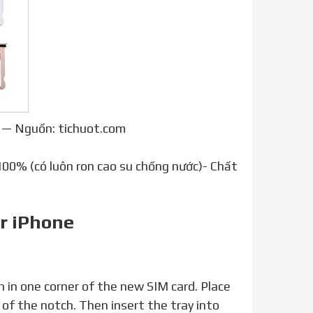
t — Nguồn: tichuot.com
00% (có luôn ron cao su chống nước)- Chất
ur iPhone
e of the notch. Then insert the tray into