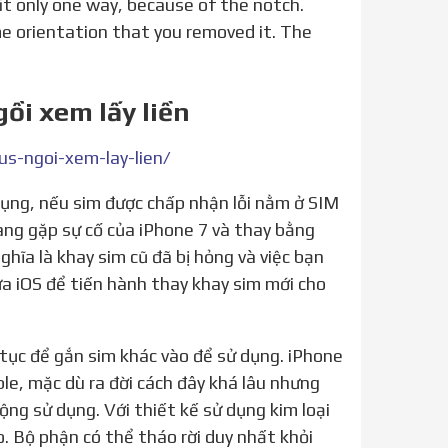
fit only one way, because of the notch.
me orientation that you removed it. The
gồi xem lấy liền
s-ngoi-xem-lay-lien/
ang gặp sự cố của iPhone 7 và thay bằng
hĩa là khay sim cũ đã bị hỏng và việc bạn
a iOS để tiến hành thay khay sim mới cho
ple, mặc dù ra đời cách đây khá lâu nhưng
uộng sử dụng. Với thiết kế sử dụng kim loại
o. Bộ phận có thể tháo rời duy nhất khỏi