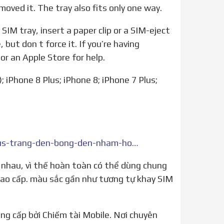
oved it. The tray also fits only one way.
 but don t force it. If you’re having
 or an Apple Store for help.
; iPhone 8 Plus; iPhone 8; iPhone 7 Plus;
https://chiemtaimobile.vn/khay-sim-iphone-7-iphone-7-plus-trang-den-bong-den-nham-hong-vang.html
 cao cấp. màu sắc gần như tương tự khay SIM