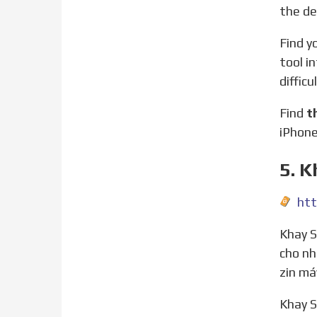
the de
Find your model below to locate the SIM tray. To pop open the SIM tray, insert a paper clip or a SIM-eject
tool i
difficu
Find
t
iPhone
5. K
Khay SIM của iPhone 7 và 7+ có thiết kế và kích thước tương tự nhau, vì thế hoàn toàn có thể dùng chung
cho nh
zin má
Khay SIM dành cho iPhone 7 và iPhone 7 Plus hiện đang được cung cấp bởi Chiếm tài Mobile. Nơi chuyên