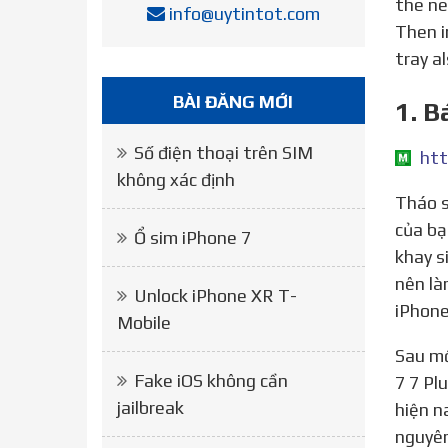
the ne
info@uytintot.com
Then i
tray al
BÀI ĐĂNG MỚI
1. B
Số điện thoại trên SIM
htt
không xác định
Tháo sim cũ và tìm một sim mới lắp vào iPhone 7 bạn đang sử dụng, nếu sim được chấp nhận lỗi nằm ở SIM
của bạ
Ổ sim iPhone 7
khay s
nên là
Unlock iPhone XR T-
iPhone
Mobile
Sau một thời gian sử dụng máy, bạn hay mở khe sim vảo ra liên tục để gắn sim khác vào để sử dụng. iPhone
Fake iOS không cần
7 7 Pl
jailbreak
hiện n
nguyên