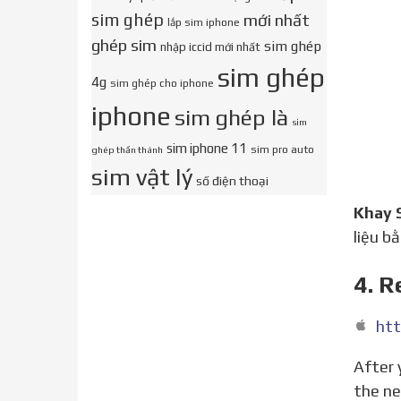
sim ghép
mới nhất
lắp sim iphone
ghép sim
sim ghép
nhập iccid mới nhất
sim ghép
4g
sim ghép cho iphone
iphone
sim ghép là
sim
sim iphone 11
sim pro auto
ghép thần thánh
sim vật lý
số điện thoại
Khay
liệu b
4. R
htt
After you remove your SIM card from the tray, notice the notch in one corner of the new SIM card. Place
the ne