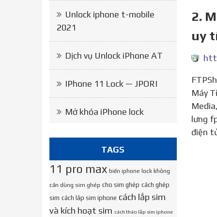
2. M
Unlock iphone t-mobile
2021
uy t
Dịch vụ Unlock iPhone AT
htt
FTPShop.com.vn cung cấp thông tin giá, mô tả, hình ảnh và thông tin chi tiết của sản phẩm Điện Thoại –
IPhone 11 Lock — JPORI
Máy Tí
Media,
Mở khóa iPhone lock
lưng f
điện t
TAGS
11 pro max
biến iphone lock không
cho sim ghép
cách ghép
cần dùng sim ghép
cách lắp sim
sim
cách lắp sim iphone
và kích hoạt sim
cách tháo lắp sim iphone