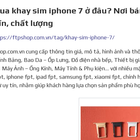
ua khay sim iphone 7 ở đâu? Nơi bán
ín, chất lượng
ps://ftpshop.com.vn/tag/khay-sim-iphone-7/
nh Bảng, Bao Da – Ốp Lưng, Đồ điện nhà bếp, Thiết bị gi
 Máy Ảnh – Ống Kính, Máy Tính & Phụ kiện… với nhiều mặt
pt, iphone fpt, ipad fpt, samsung fpt, xiaomi fpt, chính 
ử uy tín, nhằm giúp khách hàng lựa chọn sản phẩm phù hợp