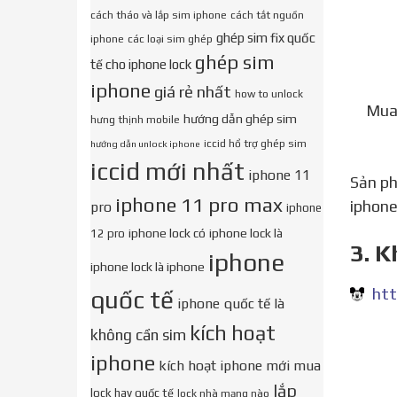
cách tháo và lắp sim iphone
cách tắt nguồn
ghép sim fix quốc
iphone
các loại sim ghép
ghép sim
tế cho iphone lock
iphone
giá rẻ nhất
how to unlock
Mua 
hướng dẫn ghép sim
hưng thịnh mobile
iccid hổ trợ ghép sim
hướng dẫn unlock iphone
iccid mới nhất
iphone 11
Sản 
iphone 11 pro max
iphone
pro
iphone
iphone lock có
iphone lock là
12 pro
3. K
iphone
iphone lock là iphone
htt
quốc tế
iphone quốc tế là
kích hoạt
không cần sim
iphone
kích hoạt iphone mới mua
lắp
lock hay quốc tế
lock nhà mạng nào