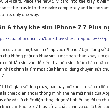
w SIM card. Place the new SIM card into the tray it will 
nsert the tray into the device completely and in the sa
so fits only one way.
án & thay khe sim iPhone 7 7 Plus n
ps://suaiphonehcm.vn/ban-thay-khe-sim-iphone-7-7-plu
n chứ không phải do khay sim. Hoặc bạn tháo khay sim đ
im mới, lắp sim vào để kiểm tra nếu sim được chấp nhận ng
m nhất chính là tìm một cửa hành di động chuyên sửa chữ
 7.
us là chiếc điện thoại thông minh thế hệ mới nhất của Ap
ay đây vẫn là chiếc điện thoại được rất nhiều người ưa ch
 khối thì iPhone 7 7 Plus tỏ ra chắc chắn và có độ bền ca