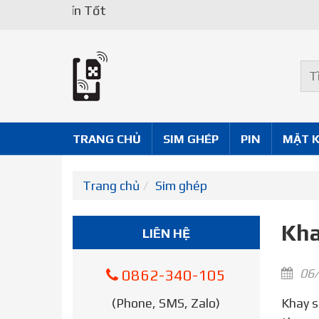
TRANG CHỦ
SIM GHÉP
PIN
MẶT 
Trang chủ
Sim ghép
Kha
LIÊN HỆ
06/
0862-340-105
(Phone, SMS, Zalo)
Khay sim iPhone 7 Plus – After you remove your SIM card from the tray, notice the notch in one corner of