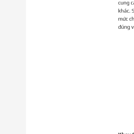
cung c
khác. 
mức ch
đúng v