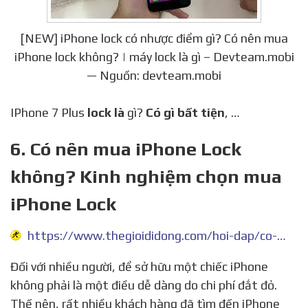
[NEW] iPhone lock có nhược điểm gì? Có nên mua
iPhone lock không? | máy lock là gì – Devteam.mobi
— Nguồn: devteam.mobi
IPhone 7 Plus
lock là
gì?
Có gì bất tiện
, …
6. Có nên mua iPhone Lock
không? Kinh nghiệm chọn mua
iPhone Lock
https://www.thegioididong.com/hoi-dap/co-nen-su-dung-iphone-ban-lock-nhat-726399
Đối với nhiều người, để sở hữu một chiếc iPhone
không phải là một điều dễ dàng do chi phí đắt đỏ.
Thế nên, rất nhiều khách hàng đã tìm đến iPhone