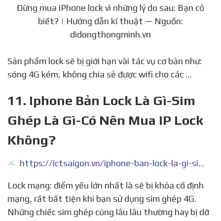
Đừng mua iPhone lock vì những lý do sau: Bạn có
biết? | Hướng dẫn kĩ thuật — Nguồn:
didongthongminh.vn
Sản phẩm lock sẽ bị giới hạn vài tác vụ cơ bản như:
sóng 4G kém, không chia sẻ được wifi cho các …
11. Iphone Bản Lock Là Gì-Sim
Ghép Là Gì-Có Nên Mua IP Lock
Không?
https://ictsaigon.vn/iphone-ban-lock-la-gi-sim-ghep-la-gi
Lock mạng: điểm yếu lớn nhất là sẽ bị khóa cố định
mạng, rất bất tiện khi bạn sử dụng sim ghép 4G.
Những chiếc sim ghép cũng lâu lâu thường hay bị dỡ