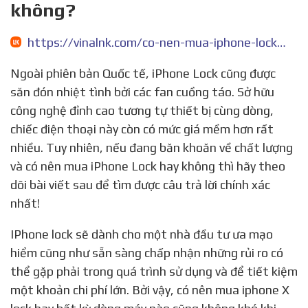
không?
https://vinalnk.com/co-nen-mua-iphone-lock-de-su-dung-hay-khong-n73.html
Ngoài phiên bản Quốc tế, iPhone Lock cũng được
săn đón nhiệt tình bởi các fan cuồng táo. Sở hữu
công nghệ đỉnh cao tương tự thiết bị cùng dòng,
chiếc điện thoại này còn có mức giá mềm hơn rất
nhiều. Tuy nhiên, nếu đang băn khoăn về chất lượng
và có nên mua iPhone Lock hay không thì hãy theo
dõi bài viết sau để tìm được câu trả lời chính xác
nhất!
IPhone lock sẽ dành cho một nhà đầu tư ưa mạo
hiểm cũng như sẵn sàng chấp nhận những rủi ro có
thể gặp phải trong quá trình sử dụng và để tiết kiệm
một khoản chi phí lớn. Bởi vậy, có nên mua iphone X