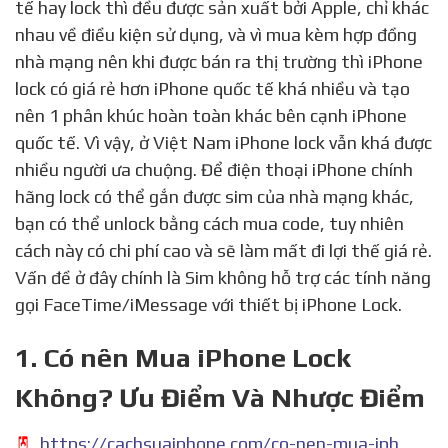
tế hay lock thì đều được sản xuất bởi Apple, chỉ khác
nhau về điều kiện sử dụng, và vì mua kèm hợp đồng
nhà mạng nên khi được bán ra thị trường thì iPhone
lock có giá rẻ hơn iPhone quốc tế khá nhiều và tạo
nên 1 phân khúc hoàn toàn khác bên cạnh iPhone
quốc tế. Vì vậy, ở Việt Nam iPhone lock vẫn khá được
nhiều người ưa chuộng. Để điện thoại iPhone chính
hãng lock có thể gắn được sim của nhà mạng khác,
bạn có thể unlock bằng cách mua code, tuy nhiên
cách này có chi phí cao và sẽ làm mất đi lợi thế giá rẻ.
Vấn đề ở đây chính là Sim không hỗ trợ các tính năng
gọi FaceTime/iMessage với thiết bị iPhone Lock.
1. Có nên Mua iPhone Lock
Không? Ưu Điểm Và Nhược Điểm
https://cachsuaiphone.com/co-nen-mua-iphone-lock/