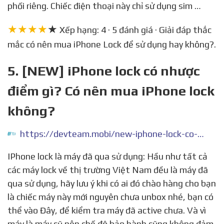
phối riêng. Chiếc điện thoại này chỉ sử dụng sim …
★★★★
★
Xếp hạng: 4 · 5 đánh giá · Giải đáp thắc
mắc có nên mua iPhone Lock để sử dụng hay không?.
5. [NEW] iPhone lock có nhược
điểm gì? Có nên mua iPhone lock
không?
https://devteam.mobi/new-iphone-lock-co-nhuoc-diem-gi-co-nen-mua-iphone-lock-khong-may-lock-la-gi/
IPhone lock là máy đã qua sử dụng: Hầu như tất cả
các máy lock về thị trường Việt Nam đều là máy đã
qua sử dụng, hãy lưu ý khi có ai đó chào hàng cho bạn
là chiếc máy này mới nguyên chưa unbox nhé, bạn có
thể vào Đây, để kiểm tra máy đã active chưa. Và vì
máy là máy cũ nên chế độ bảo hành cũng không đảm