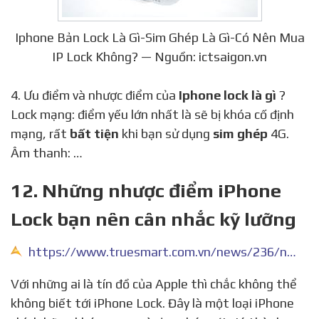
Iphone Bản Lock Là Gì-Sim Ghép Là Gì-Có Nên Mua
IP Lock Không? — Nguồn: ictsaigon.vn
4. Ưu điểm và nhược điểm của
Iphone lock là gì
?
Lock mạng: điểm yếu lớn nhất là sẽ bị khóa cố định
mạng, rất
bất tiện
khi bạn sử dụng
sim ghép
4G.
Âm thanh: …
12. Những nhược điểm iPhone
Lock bạn nên cân nhắc kỹ lưỡng
https://www.truesmart.com.vn/news/236/nhung-nhuoc-diem-iphone-lock-ban-nen-can-nhac-ky-luong.html
Với những ai là tín đồ của Apple thì chắc không thể
không biết tới iPhone Lock. Đây là một loại iPhone