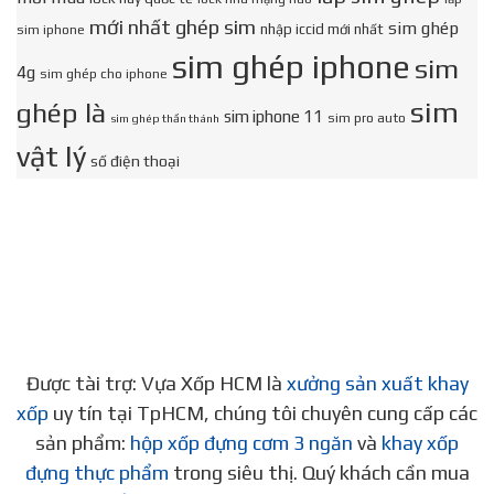
mới nhất ghép sim
sim ghép
nhập iccid mới nhất
sim iphone
sim ghép iphone
sim
4g
sim ghép cho iphone
sim
ghép là
sim iphone 11
sim pro auto
sim ghép thần thánh
vật lý
số điện thoại
Được tài trợ: Vựa Xốp HCM là
xưởng sản xuất khay
xốp
uy tín tại TpHCM, chúng tôi chuyên cung cấp các
sản phẩm:
hộp xốp đựng cơm 3 ngăn
và
khay xốp
đựng thực phẩm
trong siêu thị. Quý khách cần mua