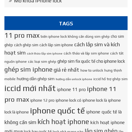
Mở khóa iPhone lock
TAGS
11 pro max
cho sim
biến iphone lock không cần dùng sim ghép
cách lắp sim và kích
ghép
cách ghép sim
cách lắp sim iphone
hoạt sim
cách tháo và lắp sim iphone
cách tắt
cách tháo lắp sim iphone
ghép sim fix quốc tế cho iphone lock
nguồn iphone
các loại sim ghép
ghép sim iphone
giá rẻ nhất
how to unlock
hưng thịnh
hướng dẫn ghép sim
mobile
iccid hổ trợ ghép sim
hướng dẫn unlock iphone
iccid mới nhất
iphone 11
iphone 11 pro
pro max
iphone lock có
iphone lock là
iphone
iphone 12 pro
iphone quốc tế
iphone quốc tế là
lock là iphone
kích hoạt iphone
không cần sim
kích hoạt iphone
lắp sim ghép
mới mua
lock hay quốc tế
lock nhà mạng nào
lắp