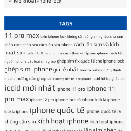
Mở khóa iPhone lock
TAGS
11 pro max
cho sim
biến iphone lock không cần dùng sim ghép
cách lắp sim và kích
ghép
cách ghép sim
cách lắp sim iphone
hoạt sim
cách tháo và lắp sim iphone
cách tắt
cách tháo lắp sim iphone
ghép sim fix quốc tế cho iphone lock
nguồn iphone
các loại sim ghép
ghép sim iphone
giá rẻ nhất
how to unlock
hưng thịnh
hướng dẫn ghép sim
mobile
iccid hổ trợ ghép sim
hướng dẫn unlock iphone
iccid mới nhất
iphone 11
iphone 11 pro
pro max
iphone lock có
iphone lock là
iphone
iphone 12 pro
iphone quốc tế
iphone quốc tế là
lock là iphone
kích hoạt iphone
không cần sim
kích hoạt iphone
lắp sim ghép
mới mua
lock hay quốc tế