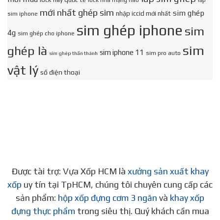
lock nhà mạng nào
lắp
mới nhất ghép sim
sim ghép
nhập iccid mới nhất
sim iphone
sim ghép iphone
sim
4g
sim ghép cho iphone
sim
ghép là
sim iphone 11
sim pro auto
sim ghép thần thánh
vật lý
số điện thoại
Được tài trợ: Vựa Xốp HCM là
xưởng sản xuất khay
xốp
uy tín tại TpHCM, chúng tôi chuyên cung cấp các
sản phẩm:
hộp xốp đựng cơm 3 ngăn
và
khay xốp
đựng thực phẩm
trong siêu thị. Quý khách cần mua