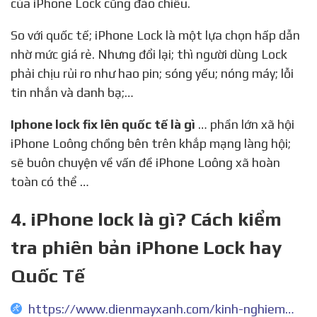
của iPhone Lock cũng đảo chiều.
So với quốc tế; iPhone Lock là một lựa chọn hấp dẫn
nhờ mức giá rẻ. Nhưng đổi lại; thì người dùng Lock
phải chịu rủi ro như hao pin; sóng yếu; nóng máy; lỗi
tin nhắn và danh bạ;…
Iphone lock fix lên quốc tế là gì
… phần lớn xã hội
iPhone Loông chồng bên trên khắp mạng làng hội;
sẽ buôn chuyện về vấn đề iPhone Loông xã hoàn
toàn có thể …
4. iPhone lock là gì? Cách kiểm
tra phiên bản iPhone Lock hay
Quốc Tế
https://www.dienmayxanh.com/kinh-nghiem-hay/cach-kiem-tra-phien-ban-lock-hay-quoc-te-tren-ipho-697079