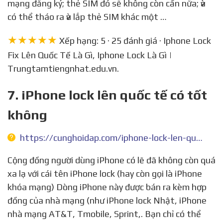
mạng đăng ký; thẻ SIM đó sẽ không còn cần nữa; ѵà
có thể tháo ra ѵà lắp thẻ SIM khác một …
★★★★★
Xếp hạng: 5 · 25 đánh giá · Iphone Lock
Fix Lên Quốc Tế Là Gì, Iphone Lock Là Gì |
Trungtamtiengnhat.edu.vn.
7. iPhone lock lên quốc tế có tốt
không
https://cunghoidap.com/iphone-lock-len-quoc-te-co-tot-khong
Cộng đồng người dùng iPhone có lẽ đã không còn quá
xa lạ với cái tên iPhone lock (hay còn gọi là iPhone
khóa mạng) Dòng iPhone này được bán ra kèm hợp
đồng của nhà mạng (như iPhone lock Nhật, iPhone
nhà mạng AT&T, Tmobile, Sprint,. Bạn chỉ có thể