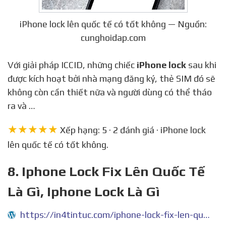
iPhone lock lên quốc tế có tốt không — Nguồn:
cunghoidap.com
Với giải pháp ICCID, những chiếc
iPhone lock
sau khi
được kích hoạt bởi nhà mạng đăng ký, thẻ SIM đó sẽ
không còn cần thiết nữa và người dùng có thể tháo
ra và …
★★★★★
Xếp hạng: 5 · 2 đánh giá · iPhone lock
lên quốc tế có tốt không.
8. Iphone Lock Fix Lên Quốc Tế
Là Gì, Iphone Lock Là Gì
https://in4tintuc.com/iphone-lock-fix-len-quoc-te-la-gi/