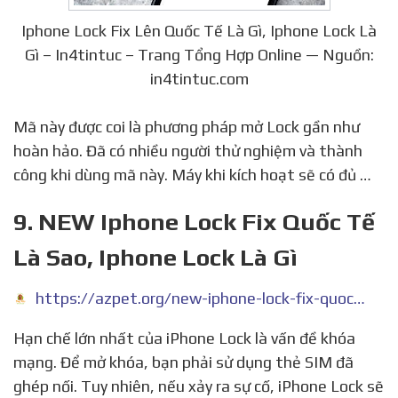
Iphone Lock Fix Lên Quốc Tế Là Gì, Iphone Lock Là
Gì – In4tintuc – Trang Tổng Hợp Online — Nguồn:
in4tintuc.com
Mã này được coi là phương pháp mở Lock gần như
hoàn hảo. Đã có nhiều người thử nghiệm và thành
công khi dùng mã này. Máy khi kích hoạt sẽ có đủ …
9. NEW Iphone Lock Fix Quốc Tế
Là Sao, Iphone Lock Là Gì
https://azpet.org/new-iphone-lock-fix-quoc-te-la-sao-iphone-lock-la-gi/
Hạn chế lớn nhất của iPhone Lock là vấn đề khóa
mạng. Để mở khóa, bạn phải sử dụng thẻ SIM đã
ghép nối. Tuy nhiên, nếu xảy ra sự cố, iPhone Lock sẽ