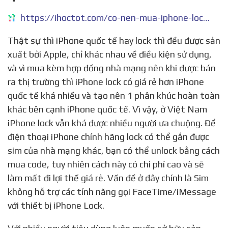
https://ihoctot.com/co-nen-mua-iphone-lock-len-quoc-te
Thật sự thì iPhone quốc tế hay lock thì đều được sản
xuất bởi Apple, chỉ khác nhau về điều kiện sử dụng,
và vì mua kèm hợp đồng nhà mạng nên khi được bán
ra thị trường thì iPhone lock có giá rẻ hơn iPhone
quốc tế khá nhiều và tạo nên 1 phân khúc hoàn toàn
khác bên cạnh iPhone quốc tế. Vì vậy, ở Việt Nam
iPhone lock vẫn khá được nhiều người ưa chuộng. Để
điện thoại iPhone chính hãng lock có thể gắn được
sim của nhà mạng khác, bạn có thể unlock bằng cách
mua code, tuy nhiên cách này có chi phí cao và sẽ
làm mất đi lợi thế giá rẻ. Vấn đề ở đây chính là Sim
không hỗ trợ các tính năng gọi FaceTime/iMessage
với thiết bị iPhone Lock.