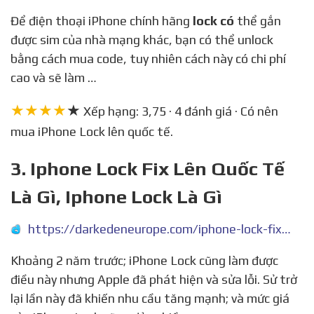
Để điện thoại iPhone chính hãng
lock có
thể gắn
được sim của nhà mạng khác, bạn có thể unlock
bằng cách mua code, tuy nhiên cách này có chi phí
cao và sẽ làm …
★★★★
★
Xếp hạng: 3,75 · 4 đánh giá · Có nên
mua iPhone Lock lên quốc tế.
3. Iphone Lock Fix Lên Quốc Tế
Là Gì, Iphone Lock Là Gì
https://darkedeneurope.com/iphone-lock-fix-len-quoc-te-la-gi/
Khoảng 2 năm trước; iPhone Lock cũng làm được
điều này nhưng Apple đã phát hiện và sửa lỗi. Sử trở
lại lần này đã khiến nhu cầu tăng mạnh; và mức giá