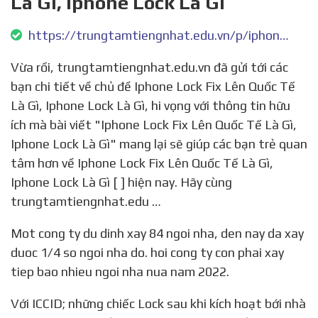
Là Gì, Iphone Lock Là Gì
https://trungtamtiengnhat.edu.vn/p/iphone-lock-fix-len-quoc-te-la-gi-iphone-lock-la-gi.p1079392.html
Vừa rồi, trungtamtiengnhat.edu.vn đã gửi tới các
bạn chi tiết về chủ đề Iphone Lock Fix Lên Quốc Tế
Là Gì, Iphone Lock Là Gì, hi vọng với thông tin hữu
ích mà bài viết "Iphone Lock Fix Lên Quốc Tế Là Gì,
Iphone Lock Là Gì" mang lại sẽ giúp các bạn trẻ quan
tâm hơn về Iphone Lock Fix Lên Quốc Tế Là Gì,
Iphone Lock Là Gì [ ] hiện nay. Hãy cùng
trungtamtiengnhat.edu …
Mot cong ty du dinh xay 84 ngoi nha, den nay da xay
duoc 1/4 so ngoi nha do. hoi cong ty con phai xay
tiep bao nhieu ngoi nha nua nam 2022.
Với ICCID; những chiếc Lock sau khi kích hoạt bới nhà