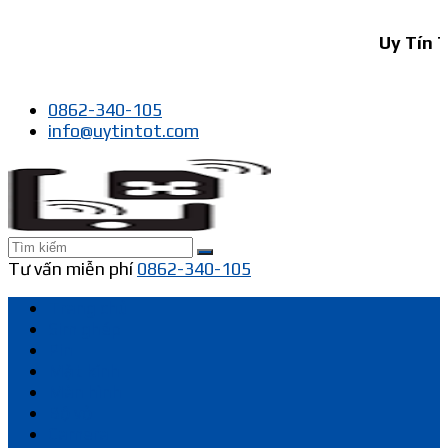
Uy Tín Tốt
0862-340-105
info@uytintot.com
Tư vấn miễn phí
0862-340-105
Trang chủ
Sim ghép
Pin
Mặt kính
Màn hình
Bộ vỏ
Camera