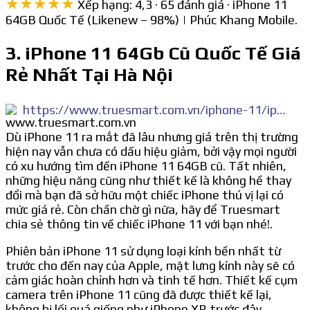
★★★★★
Xếp hạng: 4,3 · 65 đánh giá · iPhone 11
64GB Quốc Tế (Likenew – 98%) | Phúc Khang Mobile.
3. iPhone 11 64Gb Cũ Quốc Tế Giá
Rẻ Nhất Tại Hà Nội
https://www.truesmart.com.vn/iphone-11/iphone-11-64gb-quoc-te-chinh-hang-cu.html
Dù iPhone 11 ra mắt đã lâu nhưng giá trên thị trường
hiện nay vẫn chưa có dấu hiệu giảm, bởi vậy mọi người
có xu hướng tìm đến iPhone 11 64GB cũ. Tất nhiên,
những hiệu năng cũng như thiết kế là không hề thay
đổi mà bạn đã sở hữu một chiếc iPhone thú vị lại có
mức giá rẻ. Còn chần chờ gì nữa, hãy để Truesmart
chia sẻ thông tin về chiếc iPhone 11 với bạn nhé!.
Phiên bản iPhone 11 sử dụng loại kính bền nhất từ
trước cho đến nay của Apple, mặt lưng kính này sẽ có
cảm giác hoàn chỉnh hơn và tinh tế hơn. Thiết kế cụm
camera trên iPhone 11 cũng đã được thiết kế lại,
không bị lồi quá giống như iPhone XR trước đây.