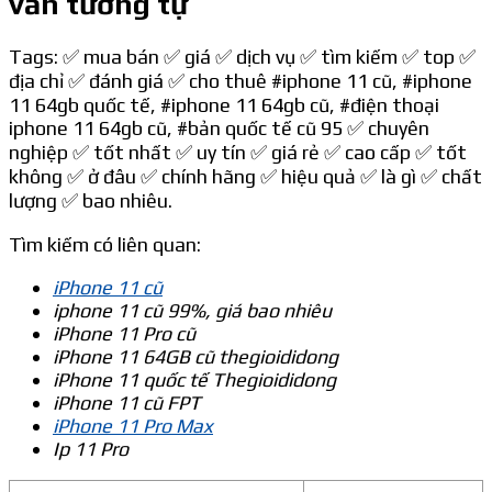
vấn tương tự
Tags: ✅ mua bán ✅ giá ✅ dịch vụ ✅ tìm kiếm ✅ top ✅
địa chỉ ✅ đánh giá ✅ cho thuê
#iphone 11 cũ
,
#iphone
11 64gb quốc tế
,
#iphone 11 64gb cũ
,
#điện thoại
iphone 11 64gb cũ
,
#bản quốc tế cũ 95
✅ chuyên
nghiệp ✅ tốt nhất ✅ uy tín ✅ giá rẻ ✅ cao cấp ✅ tốt
không ✅ ở đâu ✅ chính hãng ✅ hiệu quả ✅ là gì ✅ chất
lượng ✅ bao nhiêu.
Tìm kiếm có liên quan:
iPhone 11 cũ
iphone 11 cũ 99%, giá bao nhiêu
iPhone 11 Pro cũ
iPhone 11 64GB cũ thegioididong
iPhone 11 quốc tế Thegioididong
iPhone 11 cũ FPT
iPhone 11 Pro Max
Ip 11 Pro