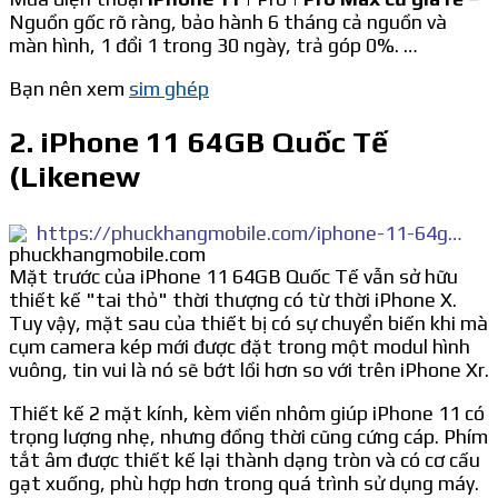
Nguồn gốc rõ ràng, bảo hành 6 tháng cả nguồn và
màn hình, 1 đổi 1 trong 30 ngày, trả góp 0%. …
Bạn nên xem
sim ghép
2. iPhone 11 64GB Quốc Tế
(Likenew
https://phuckhangmobile.com/iphone-11-64gb-quoc-te-likenew-98-3809.html
Mặt trước của iPhone 11 64GB Quốc Tế vẫn sở hữu
thiết kế "tai thỏ" thời thượng có từ thời iPhone X.
Tuy vậy, mặt sau của thiết bị có sự chuyển biến khi mà
cụm camera kép mới được đặt trong một modul hình
vuông, tin vui là nó sẽ bớt lồi hơn so với trên iPhone Xr.
Thiết kế 2 mặt kính, kèm viền nhôm giúp iPhone 11 có
trọng lượng nhẹ, nhưng đồng thời cũng cứng cáp. Phím
tắt âm được thiết kế lại thành dạng tròn và có cơ cấu
gạt xuống, phù hợp hơn trong quá trình sử dụng máy.