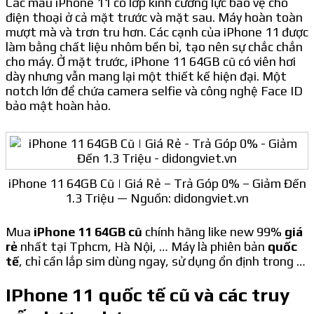
Các mẫu iPhone 11 có lớp kính cường lực bảo vệ cho
điện thoại ở cả mặt trước và mặt sau. Máy hoàn toàn
mượt mà và trơn tru hơn. Các cạnh của iPhone 11 được
làm bằng chất liệu nhôm bền bỉ, tạo nên sự chắc chắn
cho máy. Ở mặt trước, iPhone 11 64GB cũ có viên hơi
dày nhưng vẫn mang lại một thiết kế hiện đại. Một
notch lớn để chứa camera selfie và công nghệ Face ID
bảo mật hoàn hảo.
iPhone 11 64GB Cũ | Giá Rẻ – Trả Góp 0% – Giảm Đến
1.3 Triệu — Nguồn: didongviet.vn
Mua
iPhone 11 64GB cũ
chính hãng like new 99%
giá
rẻ
nhất tại Tphcm, Hà Nội, … Máy là phiên bản
quốc
tế
, chỉ cần lắp sim dùng ngay, sử dụng ổn định trong …
IPhone 11 quốc tế cũ và các truy