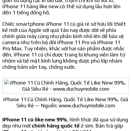
gian sử dụng cực kì lâu dài, thậm chí khi so với Xr,
iPhone 11 hàng like new có thể sử dụng lâu hơn lên
đến 1 tiếng đồng hồ.
Chiếc smartphone iPhone 11 cũ giá rẻ sở hữu lối thiết
kế mới của Apple với quả táo nay được dời về phía
chính giữa máy cũng như phần kính nhô lên để bảo vệ
camera như trên bộ đôi iPhone 11 Pro và iPhone 11
Pro Max. Tuy nhiên, khác với hai sản phẩm được nhắc
đến, iPhone 11 cũ chỉ được trang bị khung viền làm từ
nhôm và bề mặt kính lưng không được phủ lớp nhám
chống bám vân tay, chống xước.
iPhone 11 Cũ Chính Hãng, Quốc Tế Like New 99%, Giá
Siêu Rẻ — Nguồn: www.duchuymobile.com
IPhone 11 cũ like new 99%
, hình thức đã qua sử dụng
đẹp như mới
chính hãng quốc tế
2 sim. Bán trả góp