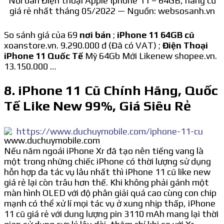
Nơi bán Điện thoại Apple Iphone 11 – 64GB, hàng cũ
giá rẻ nhất tháng 05/2022 — Nguồn: websosanh.vn
So sánh giá của 69
nơi bán
;
iPhone 11 64GB cũ
xoanstore.vn. 9.290.000 đ (Đã có VAT) ;
Điện Thoại
iPhone 11 Quốc Tế
Mỹ 64Gb Mới Likenew shopee.vn.
13.150.000 …
8. iPhone 11 Cũ Chính Hãng, Quốc
Tế Like New 99%, Giá Siêu Rẻ
https://www.duchuymobile.com/iphone-11-cu
Nếu năm ngoái iPhone Xr đã tạo nên tiếng vang là
một trong những chiếc iPhone có thời lượng sử dụng
hỗn hợp đa tác vụ lâu nhất thì iPhone 11 cũ like new
giá rẻ lại còn trâu hơn thế. Khi không phải gánh một
màn hình OLED với độ phân giải quá cao cùng con chip
mạnh có thể xử lí mọi tác vụ ở xung nhịp thấp, iPhone
11 cũ giá rẻ với dung lượng pin 3110 mAh mang lại thời