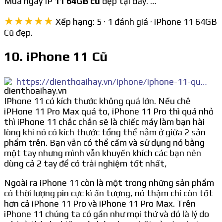
Mua ngay IP
11 64GB cũ
đẹp tại đây. …
★★★★★
Xếp hạng: 5 · 1 đánh giá · iPhone 11 64GB
Cũ đẹp.
10. iPhone 11 Cũ
https://dienthoaihay.vn/iphone/iphone-11-quoc-te-cu-p36.html
IPhone 11 có kích thước không quá lớn. Nếu chê
iPHone 11 Pro Max quá to, iPhone 11 Pro thì quá nhỏ
thì iPhone 11 chắc chắn sẽ là chiếc máy làm bạn hài
lòng khi nó có kích thước tổng thể nằm ở giữa 2 sản
phẩm trên. Bạn vẫn có thể cầm và sử dụng nó bằng
một tay nhưng mình vẫn khuyến khích các bạn nên
dùng cả 2 tay để có trải nghiệm tốt nhất,
Ngoài ra iPhone 11 còn là một trong những sản phẩm
có thời lượng pin cực kì ấn tượng, nó thậm chí còn tốt
hơn cả iPhone 11 Pro và iPhone 11 Pro Max. Trên
iPhone 11 chúng ta có gần như mọi thứ và đó là lý do