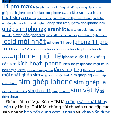
Tags
11 pro max
cho sim
biến iphone lock không cần dùng sim ghép
cách lắp sim và kích
ghép
cách ghép sim
cách lắp sim iphone
hoạt sim
cách tháo và lắp sim iphone
cách tắt
cách tháo lắp sim iphone
ghép sim fix quốc tế cho iphone lock
nguồn iphone
các loại sim ghép
ghép sim iphone
giá rẻ nhất
how to unlock
hưng thịnh
hướng dẫn ghép sim
mobile
iccid hổ trợ ghép sim
hướng dẫn unlock iphone
iccid mới nhất
iphone 11 pro
iphone 11 pro
max
iphone lock có
iphone lock là
iphone lock là
iphone 12 pro
iphone quốc tế
không
iphone quốc tế là
iphone
kích hoạt iphone
cần sim
kích hoạt iphone mới mua
lắp sim ghép
lock hay quốc tế
lock nhà mạng nào
lắp sim iphone
mới nhất ghép sim
sim ghép 4g
nhập iccid mới nhất
sim ghép
sim ghép iphone
sim ghép là
cho iphone
sim vật lý
sim iphone 11
số
sim pro auto
sim ghép thần thánh
điện thoại
Được tài trợ: Vựa Xốp HCM là
xưởng sản xuất khay
xốp
uy tín tại TpHCM, chúng tôi chuyên cung cấp các
sản phẩm:
hộp xốp đựng cơm 3 ngăn
và
khay xốp đựng