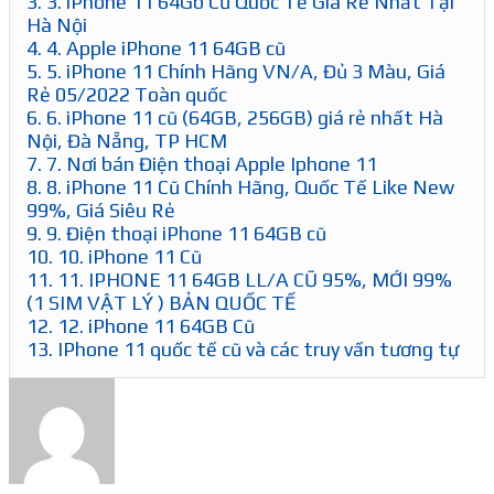
3.
3. iPhone 11 64Gb Cũ Quốc Tế Giá Rẻ Nhất Tại
Hà Nội
4.
4. Apple iPhone 11 64GB cũ
5.
5. iPhone 11 Chính Hãng VN/A, Đủ 3 Màu, Giá
Rẻ 05/2022 Toàn quốc
6.
6. iPhone 11 cũ (64GB, 256GB) giá rẻ nhất Hà
Nội, Đà Nẵng, TP HCM
7.
7. Nơi bán Điện thoại Apple Iphone 11
8.
8. iPhone 11 Cũ Chính Hãng, Quốc Tế Like New
99%, Giá Siêu Rẻ
9.
9. Điện thoại iPhone 11 64GB cũ
10.
10. iPhone 11 Cũ
11.
11. IPHONE 11 64GB LL/A CŨ 95%, MỚI 99%
(1 SIM VẬT LÝ ) BẢN QUỐC TẾ
12.
12. iPhone 11 64GB Cũ
13.
IPhone 11 quốc tế cũ và các truy vấn tương tự