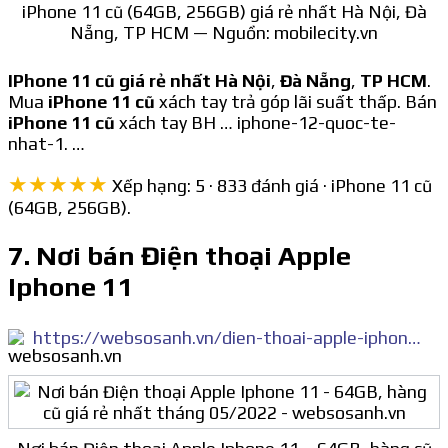
iPhone 11 cũ (64GB, 256GB) giá rẻ nhất Hà Nội, Đà
Nẵng, TP HCM — Nguồn: mobilecity.vn
IPhone 11 cũ giá rẻ nhất Hà Nội
,
Đà Nẵng
,
TP HCM
.
Mua
iPhone 11 cũ
xách tay trả góp lãi suất thấp. Bán
iPhone 11 cũ
xách tay BH … iphone-12-quoc-te-
nhat-1. …
★★★★★
Xếp hạng: 5 · 833 đánh giá · iPhone 11 cũ
(64GB, 256GB).
7. Nơi bán Điện thoại Apple
Iphone 11
https://websosanh.vn/dien-thoai-apple-iphone-11-64gb-hang-cu/553253754/so-sanh.htm