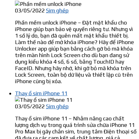
03/05/2022
Sim ghép
Phần mềm unlock iPhone – Đặt mật khẩu cho
iPhone giúp bạn bảo vệ quyền riêng tư. Nhưng vì
1 số lý do, bạn đã quên mất mật khẩu thiết bị.
Làm thế nào để mở khóa iPhone? Hãy để iPhone
Unlocker app giúp bạn bằng cách gỡ bỏ mã khóa
trên màn hình Lock Screen cho dù bạn đang sử
dụng kiểu khóa 4 số, 6 số, bằng TouchID hay
FaceID. Nhưng hãy nhớ, khi gỡ bỏ mã khóa trên
Lock Screen, toàn bộ dữ liệu và thiết lập cũ trên
iPhone cũng bị xóa.
Thay ổ sim iPhone 11
03/05/2022
Sim ghép
Thay ổ sim iPhone 11 – Nhằm nâng cao chất
lượng dịch vụ trong quá trình sửa chữa iPhone 11
Pro Max bị gãy chân sim, trung tâm Điện thoại số
đã đưa ra các cam kết về chất lượng, giá cả.