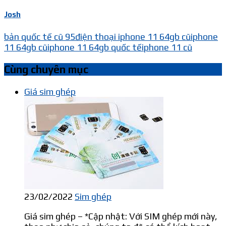
Josh
bản quốc tế cũ 95
điện thoại iphone 11 64gb cũ
iphone
11 64gb cũ
iphone 11 64gb quốc tế
iphone 11 cũ
Cùng chuyên mục
Giá sim ghép
23/02/2022
Sim ghép
Giá sim ghép – *Cập nhật: Với SIM ghép mới này,