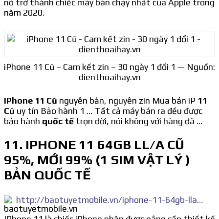
nó trở thành chiếc máy bán chạy nhất của Apple trong
năm 2020.
iPhone 11 Cũ – Cam kết zin – 30 ngày 1 đổi 1 — Nguồn:
dienthoaihay.vn
IPhone 11 Cũ
nguyên bản, nguyên zin Mua bán iP
11
Cũ
uy tín Bảo hành 1 … Tất cả máy bán ra đều được
bảo hành
quốc tế
trọn đời, nói không với hàng đã …
11. IPHONE 11 64GB LL/A CŨ
95%, MỚI 99% (1 SIM VẬT LÝ )
BẢN QUỐC TẾ
http://baotuyetmobile.vn/iphone-11-64gb-lla-cu-95-moi-99-1-sim-vat-ly-ban-quoc-te-1-1-1719079.html
IPhone 11 là chiếc iPhone nhận được nâng cấp thiết kế