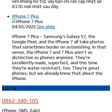
sim không hỗ trợ, vậy bạn chỉ cần cập nhật lại
ICCID mới nhất sau đây.
IPhone 7 Plus
04/05/2022
Sim ghép
IPhone 7 Plus – Samsung's Galaxy S7, the
Google Pixel, and the iPhone 7 all take photos
that sometimes border on astonishing. In that
sense, the iPhone 7 and 7 Plus aren't as
distinctive as phones anymore. They're
excellently made, superfast, and this time
they're water-resistant, too. They're great
phones, but we already knew that about the
iPhone.
Liên hệ
0862-340-105
(Phone, SMS, Zalo)