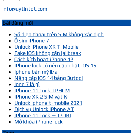
info@uytintot.com
Bài đăng mới
Số điện thoại trên SIM không xác định
Ổ sim iPhone 7
Unlock iPhone XR T-Mobile
Fake iOS không cần jailbreak
Cách kích hoạt iPhone 12
IPhone lock có nên cập nhật iOS 15
Iphone bản mỹ ll/a
Nâng cấp iOS 14 bằng 3utool
Ione 7 là gì
IPhone 11 Lock TPHCM
IPhone XR 2 SIM vật lý
Unlock iphone t-mobile 2021
Dịch vụ Unlock iPhone AT
IPhone 11 Lock — JPORI
Mở khóa iPhone lock