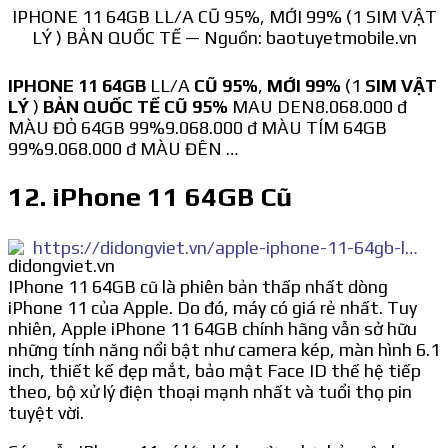
IPHONE 11 64GB LL/A CŨ 95%, MỚI 99% (1 SIM VẬT
LÝ ) BẢN QUỐC TẾ — Nguồn: baotuyetmobile.vn
IPHONE 11 64GB
LL/A
CŨ 95%
,
MỚI 99%
(1
SIM VẬT
LÝ
)
BẢN QUỐC TẾ CŨ 95%
MAU DEN8.068.000 đ
MÀU ĐỎ 64GB 99%9.068.000 đ MÀU TÍM 64GB
99%9.068.000 đ MÀU ĐÊN …
12. iPhone 11 64GB Cũ
https://didongviet.vn/apple-iphone-11-64gb-likenew.html
IPhone 11 64GB cũ là phiên bản thấp nhất dòng
iPhone 11 của Apple. Do đó, máy có giá rẻ nhất. Tuy
nhiên, Apple iPhone 11 64GB chính hãng vẫn sở hữu
những tính năng nổi bật như camera kép, màn hình 6.1
inch, thiết kế đẹp mắt, bảo mật Face ID thế hệ tiếp
theo, bộ xử lý điện thoại mạnh nhất và tuổi thọ pin
tuyệt vời.