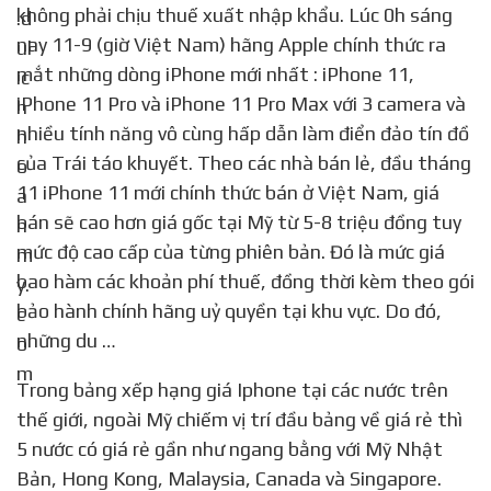
không phải chịu thuế xuất nhập khẩu. Lúc 0h sáng
nay 11-9 (giờ Việt Nam) hãng Apple chính thức ra
mắt những dòng iPhone mới nhất : iPhone 11,
iPhone 11 Pro và iPhone 11 Pro Max với 3 camera và
nhiều tính năng vô cùng hấp dẫn làm điển đảo tín đồ
của Trái táo khuyết. Theo các nhà bán lẻ, đầu tháng
11 iPhone 11 mới chính thức bán ở Việt Nam, giá
bán sẽ cao hơn giá gốc tại Mỹ từ 5-8 triệu đồng tuy
mức độ cao cấp của từng phiên bản. Đó là mức giá
bao hàm các khoản phí thuế, đồng thời kèm theo gói
bảo hành chính hãng uỷ quyền tại khu vực. Do đó,
những du …
Trong bảng xếp hạng giá Iphone tại các nước trên
thế giới, ngoài Mỹ chiếm vị trí đầu bảng về giá rẻ thì
5 nước có giá rẻ gần như ngang bằng với Mỹ Nhật
Bản, Hong Kong, Malaysia, Canada và Singapore.