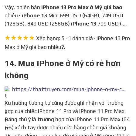
Vậy, phiên bản
iPhone 13 Pro Max ở Mỹ giá bao
nhiêu?
iPhone 13
Mini 699 USD (64GB), 749 USD
(128GB), 849 USD (256GB)
iPhone 13
799 USD ( …
★★★★★
Xếp hạng: 5 · 1 đánh giá · iPhone 13 Pro
Max ở Mỹ giá bao nhiêu?.
14. Mua iPhone ở Mỹ có rẻ hơn
không
https://thattruyen.com/mua-iphone-o-my-co-re-hon-khong
Xu hướng tương tự cũng được ghi nhận với trường
hợp của chiếc iPhone 11 Pro và iPhone 11 Pro Max.
Đáng chú ý là trường hợp của iPhone 11 Pro Max (64
GB) xách tay được nhiều cửa hàng chào giá khoảng
26 triệu đồng, trong khi đó giá máy ở Mỹ cũng đã tới