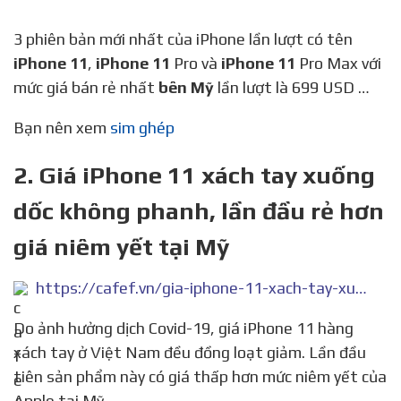
3 phiên bản mới nhất của iPhone lần lượt có tên
iPhone 11
,
iPhone 11
Pro và
iPhone 11
Pro Max với
mức giá bán rẻ nhất
bên Mỹ
lần lượt là 699 USD …
Bạn nên xem
sim ghép
2. Giá iPhone 11 xách tay xuống
dốc không phanh, lần đầu rẻ hơn
giá niêm yết tại Mỹ
https://cafef.vn/gia-iphone-11-xach-tay-xuong-doc-khong-phanh-lan-dau-re-hon-gia-niem-yet-tai-my-20200410073412396.chn
Do ảnh hưởng dịch Covid-19, giá iPhone 11 hàng
xách tay ở Việt Nam đều đồng loạt giảm. Lần đầu
tiên sản phẩm này có giá thấp hơn mức niêm yết của
Apple tại Mỹ.