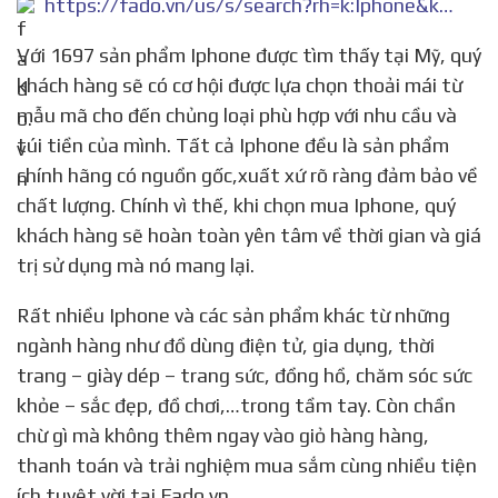
https://fado.vn/us/s/search?rh=k:Iphone&keywords=Iphone
Với 1697 sản phẩm Iphone được tìm thấy tại Mỹ, quý
khách hàng sẽ có cơ hội được lựa chọn thoải mái từ
mẫu mã cho đến chủng loại phù hợp với nhu cầu và
túi tiền của mình. Tất cả Iphone đều là sản phẩm
chính hãng có nguồn gốc,xuất xứ rõ ràng đảm bảo về
chất lượng. Chính vì thế, khi chọn mua Iphone, quý
khách hàng sẽ hoàn toàn yên tâm về thời gian và giá
trị sử dụng mà nó mang lại.
Rất nhiều Iphone và các sản phẩm khác từ những
ngành hàng như đồ dùng điện tử, gia dụng, thời
trang – giày dép – trang sức, đồng hồ, chăm sóc sức
khỏe – sắc đẹp, đồ chơi,…trong tầm tay. Còn chần
chừ gì mà không thêm ngay vào giỏ hàng hàng,
thanh toán và trải nghiệm mua sắm cùng nhiều tiện
ích tuyệt vời tại Fado.vn.