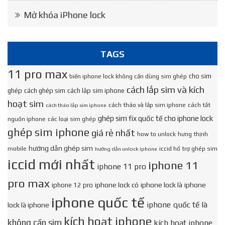
Mở khóa iPhone lock
TAGS
11 pro max
cho sim
biến iphone lock không cần dùng sim ghép
cách lắp sim và kích
ghép
cách ghép sim
cách lắp sim iphone
hoạt sim
cách tháo và lắp sim iphone
cách tắt
cách tháo lắp sim iphone
ghép sim fix quốc tế cho iphone lock
nguồn iphone
các loại sim ghép
ghép sim iphone
giá rẻ nhất
how to unlock
hưng thịnh
hướng dẫn ghép sim
mobile
iccid hổ trợ ghép sim
hướng dẫn unlock iphone
iccid mới nhất
iphone 11
iphone 11 pro
pro max
iphone lock có
iphone lock là
iphone
iphone 12 pro
iphone quốc tế
iphone quốc tế là
lock là iphone
kích hoạt iphone
không cần sim
kích hoạt iphone