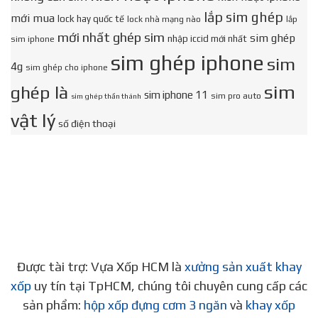
lắp sim ghép
mới mua
lock hay quốc tế
lock nhà mạng nào
lắp
mới nhất ghép sim
sim ghép
nhập iccid mới nhất
sim iphone
sim ghép iphone
sim
4g
sim ghép cho iphone
sim
ghép là
sim iphone 11
sim pro auto
sim ghép thần thánh
vật lý
số điện thoại
Được tài trợ: Vựa Xốp HCM là
xưởng sản xuất khay
xốp
uy tín tại TpHCM, chúng tôi chuyên cung cấp các
sản phẩm:
hộp xốp đựng cơm 3 ngăn
và
khay xốp