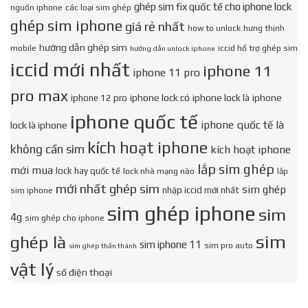
ghép sim fix quốc tế cho iphone lock
nguồn iphone
các loại sim ghép
ghép sim iphone
giá rẻ nhất
how to unlock
hưng thịnh
hướng dẫn ghép sim
mobile
iccid hổ trợ ghép sim
hướng dẫn unlock iphone
iccid mới nhất
iphone 11
iphone 11 pro
pro max
iphone lock có
iphone lock là
iphone
iphone 12 pro
iphone quốc tế
iphone quốc tế là
lock là iphone
kích hoạt iphone
không cần sim
kích hoạt iphone
lắp sim ghép
mới mua
lock hay quốc tế
lock nhà mạng nào
lắp
mới nhất ghép sim
sim ghép
nhập iccid mới nhất
sim iphone
sim ghép iphone
sim
4g
sim ghép cho iphone
sim
ghép là
sim iphone 11
sim pro auto
sim ghép thần thánh
vật lý
số điện thoại