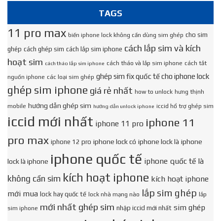
TAGS
11 pro max
cho sim
biến iphone lock không cần dùng sim ghép
cách lắp sim và kích
ghép
cách ghép sim
cách lắp sim iphone
hoạt sim
cách tháo và lắp sim iphone
cách tắt
cách tháo lắp sim iphone
ghép sim fix quốc tế cho iphone lock
nguồn iphone
các loại sim ghép
ghép sim iphone
giá rẻ nhất
how to unlock
hưng thịnh
hướng dẫn ghép sim
mobile
iccid hổ trợ ghép sim
hướng dẫn unlock iphone
iccid mới nhất
iphone 11
iphone 11 pro
pro max
iphone lock có
iphone lock là
iphone
iphone 12 pro
iphone quốc tế
iphone quốc tế là
lock là iphone
kích hoạt iphone
không cần sim
kích hoạt iphone
lắp sim ghép
mới mua
lock hay quốc tế
lock nhà mạng nào
lắp
mới nhất ghép sim
sim ghép
nhập iccid mới nhất
sim iphone