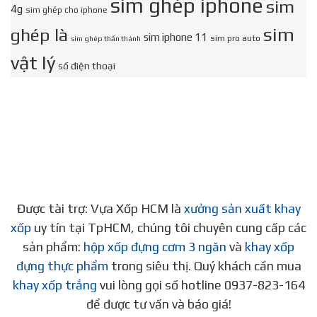
sim ghép iphone
sim
4g
sim ghép cho iphone
sim
ghép là
sim iphone 11
sim pro auto
sim ghép thần thánh
vật lý
số điện thoại
Được tài trợ: Vựa Xốp HCM là
xưởng sản xuất khay
xốp
uy tín tại TpHCM, chúng tôi chuyên cung cấp các
sản phẩm:
hộp xốp đựng cơm 3 ngăn
và
khay xốp
đựng thực phẩm
trong siêu thị. Quý khách cần mua
khay xốp trắng
vui lòng gọi số hotline 0937-823-164
để được tư vấn và báo giá!