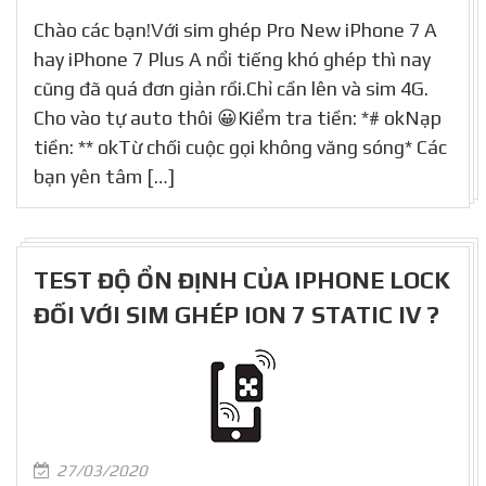
Chào các bạn!Với sim ghép Pro New iPhone 7 A
hay iPhone 7 Plus A nổi tiếng khó ghép thì nay
cũng đã quá đơn giản rồi.Chỉ cần lên và sim 4G.
Cho vào tự auto thôi 😀Kiểm tra tiền: *# okNạp
tiền: ** okTừ chối cuộc gọi không văng sóng* Các
bạn yên tâm […]
TEST ĐỘ ỔN ĐỊNH CỦA IPHONE LOCK
ĐỐI VỚI SIM GHÉP ION 7 STATIC IV ?
27/03/2020