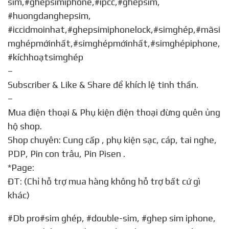
sim,#ghepsimiphone,#ipcc,#ghépsim,
#huongdanghepsim,
#iccidmoinhat,#ghepsimiphonelock,#simghép,#mãsi
mghépmớinhất,#simghépmớinhất,#simghépiphone,
#kíchhoạtsimghép
–
Subscriber & Like & Share để khích lệ tinh thần.
–
Mua điện thoại & Phụ kiện điện thoại đừng quên ủng
hộ shop.
Shop chuyên: Cung cấp , phụ kiện sạc, cáp, tai nghe,
PDP, Pin con trâu, Pin Pisen .
*Page:
ĐT: (Chỉ hỗ trợ mua hàng không hỗ trợ bất cứ gì
khác)
#Db pro#sim ghép, #double-sim, #ghep sim iphone,