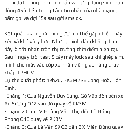
– Cài đặt trung tâm tin nhắn vào ứng dụng sim chọn
dòng 4 và điền trung tâm tin nhắn của nhà mạng,
bấm gởi và đợi 15s sau gởi sms ok.
–
Kết quả test ngoài mong đợi, có thể gặp nhiều máy
kén và khó xử lý hơn. Nhưng mình dám khẳng định
đây là tốt nhất trên thị trường thời điểm hiện tại.
Sau 1 ngày trời test 5 cây máy lock sau khi ghép sim,
mình cho máy vào cốp xe nhân viên giao hàng chạy
khắp TPHCM.
Cụ thể xuất phát: 12h20, PK3M /28 Cộng Hoà, Tân
Bình.
-Chặng 1: Qua Nguyễn Duy Cung, Gò Vâp đến bến xe
An Sương Q12 sau đó quay về PK3M.
-Chặng 2:Qua CV Hoàng Văn Thụ đến Lê Hồng
Phong Q10 quay về PK3M
-Chặng 3: Qua Lê Văn Sỹ Q3 đến BX Miền Đông quay