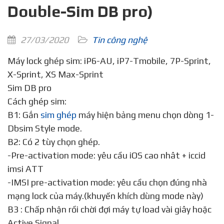
Double-Sim DB pro)
27/03/2020
Tin công nghệ
Máy lock ghép sim: iP6-AU, iP7-Tmobile, 7P-Sprint,
X-Sprint, XS Max-Sprint
Sim DB pro
Cách ghép sim:
B1: Gắn
sim ghép
máy hiện bảng menu chọn dòng 1-
Dbsim Style mode.
B2: Có 2 tùy chọn ghép.
-Pre-activation mode: yêu cầu iOS cao nhât + iccid
imsi ATT
-IMSI pre-activation mode: yêu cầu chọn đúng nhà
mạng lock của máy.(khuyến khích dùng mode này)
B3 : Chấp nhận rồi chời đợi máy tự load vài giây hoặc
Active Signal.