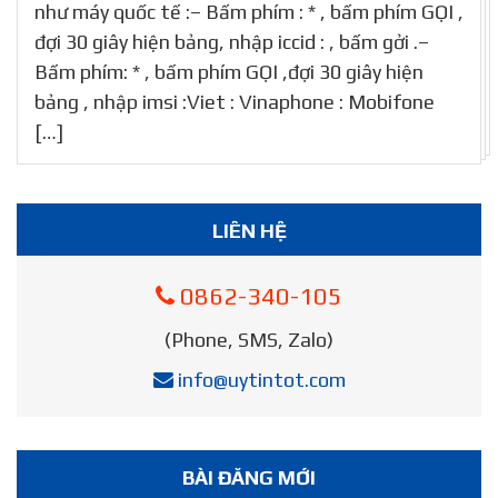
như máy quốc tế :– Bấm phím : * , bấm phím GỌI ,
đợi 30 giây hiện bảng, nhập iccid : , bấm gởi .–
Bấm phím: * , bấm phím GỌI ,đợi 30 giây hiện
bảng , nhập imsi :Viet : Vinaphone : Mobifone
[…]
LIÊN HỆ
0862-340-105
(Phone, SMS, Zalo)
info@uytintot.com
BÀI ĐĂNG MỚI