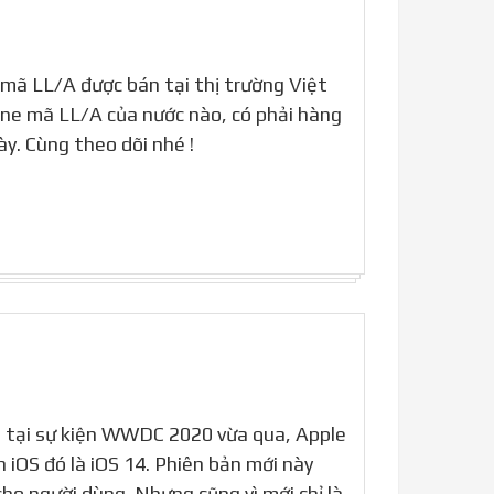
 mã LL/A được bán tại thị trường Việt
ne mã LL/A của nước nào, có phải hàng
ày. Cùng theo dõi nhé !
ì tại sự kiện WWDC 2020 vừa qua, Apple
 iOS đó là iOS 14. Phiên bản mới này
cho người dùng. Nhưng cũng vì mới chỉ là