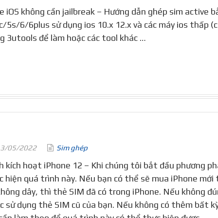
e iOS không cần jailbreak – Hướng dẫn ghép sim active 
c/5s/6/6plus sử dụng ios 10.x 12.x và các máy ios thấp (c
g 3utools để làm hoặc các tool khác …
3/05/2022
Sim ghép
h kích hoạt iPhone 12 – Khi chúng tôi bắt đầu phương ph
c hiện quá trình này. Nếu bạn có thể sẽ mua iPhone mới 
không dây, thì thẻ SIM đã có trong iPhone. Nếu không đú
c sử dụng thẻ SIM cũ của bạn. Nếu không có thêm bất kỳ
 cần làm theo để quá trình này có thể thực hiện được.