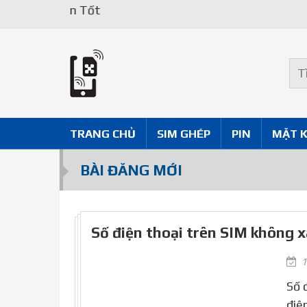
TRANG CHỦ
SIM GHÉP
PIN
MẶT 
BÀI ĐĂNG MỚI
Số điện thoại trên SIM không x
1
Số 
điệ