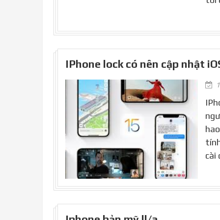
IPhone lock có nên cập nhật iO
1
IPh
ngư
hao
tín
cài
Iphone bản mỹ ll/a