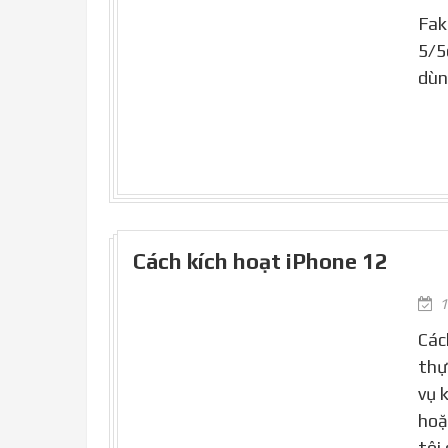
Fak
5/5
dùn
Cách kích hoạt iPhone 12
1
Các
thự
vụ 
hoặ
tôi