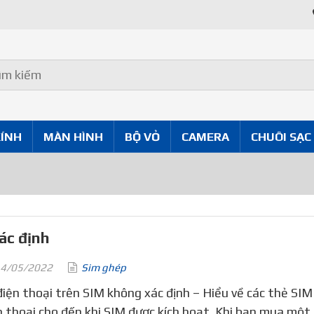
Uy Tín Tốt
KÍNH
MÀN HÌNH
BỘ VỎ
CAMERA
CHUÔI SẠC
ác định
4/05/2022
Sim ghép
điện thoại trên SIM không xác định – Hiểu về các thẻ SI
n thoại cho đến khi SIM được kích hoạt. Khi bạn mua một 