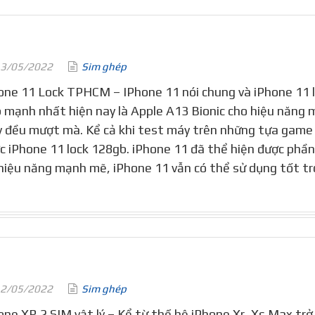
3/05/2022
Sim ghép
one 11 Lock TPHCM – IPhone 11 nói chung và iPhone 11 lo
p mạnh nhất hiện nay là Apple A13 Bionic cho hiệu năng 
 đều mượt mà. Kể cả khi test máy trên những tựa game 
c iPhone 11 lock 128gb. iPhone 11 đã thể hiện được phầ
 hiệu năng mạnh mẽ, iPhone 11 vẫn có thể sử dụng tốt t
2/05/2022
Sim ghép
one XR 2 SIM vật lý – Kể từ thế hệ iPhone Xr, Xs Max trở