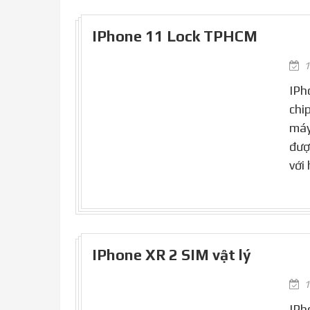
IPhone 11 Lock TPHCM
1
IPh
chi
máy
đượ
với
IPhone XR 2 SIM vật lý
1
IPh