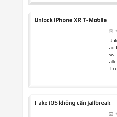
Unlock iPhone XR T-Mobile
1
Unl
and
wan
all
to 
Fake iOS không cần jailbreak
1