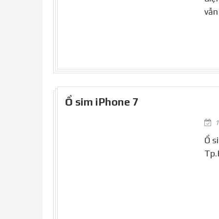
vẫn
Ổ sim iPhone 7
1
Ổ s
Tp.