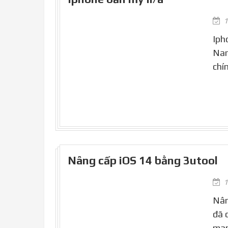
1
Iph
Nam
chí
Nâng cấp iOS 14 bằng 3utool
1
Nân
đã 
man