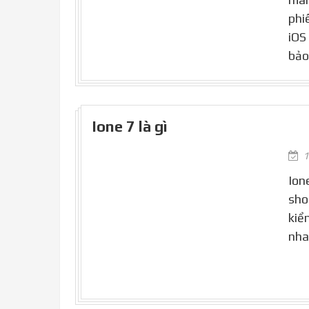
phi
iOS
bảo
Ione 7 là gì
1
Ion
sho
kiể
nha