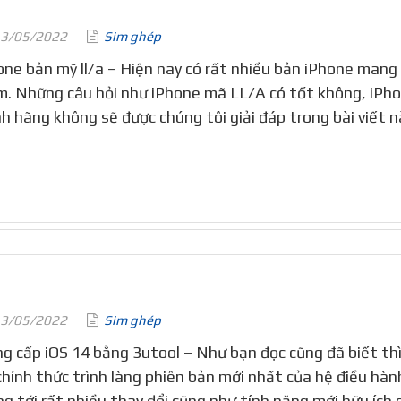
3/05/2022
Sim ghép
one bản mỹ ll/a – Hiện nay có rất nhiều bản iPhone mang
. Những câu hỏi như iPhone mã LL/A có tốt không, iPho
nh hãng không sẽ được chúng tôi giải đáp trong bài viết n
3/05/2022
Sim ghép
g cấp iOS 14 bằng 3utool – Như bạn đọc cũng đã biết th
chính thức trình làng phiên bản mới nhất của hệ điều hành
g tới rất nhiều thay đổi cũng như tính năng mới hữu ích 