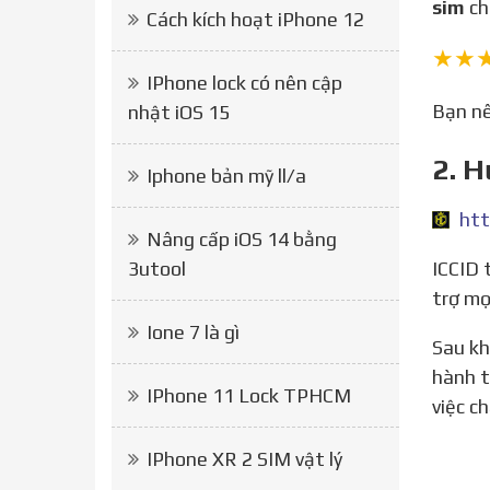
sim
ch
Cách kích hoạt iPhone 12
★★
IPhone lock có nên cập
Bạn 
nhật iOS 15
2. H
Iphone bản mỹ ll/a
Nâng cấp iOS 14 bằng
3utool
ICCID thần thánh đã quay trở lại, iphone lock lại fix full như máy quốc tế, không cần sử dụng sim ghép. Hỗ
trợ mọ
Ione 7 là gì
Sau khi ghép sim xong, có thể tháo sim ghép và thay đổi sim thoải mái. Tuy nhiên do Apple vẫn đang tiến
hành t
IPhone 11 Lock TPHCM
việc c
IPhone XR 2 SIM vật lý