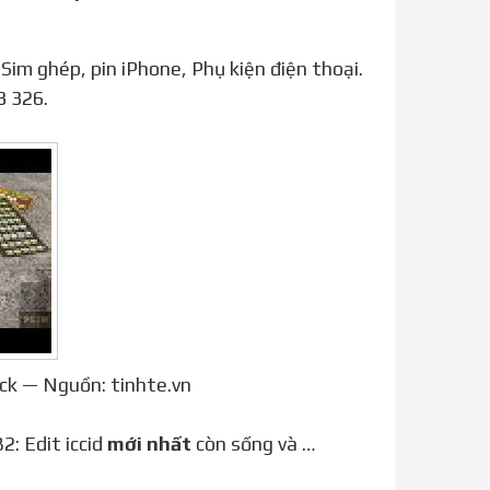
3 326.
ck — Nguồn: tinhte.vn
2: Edit iccid
mới nhất
còn sống và …