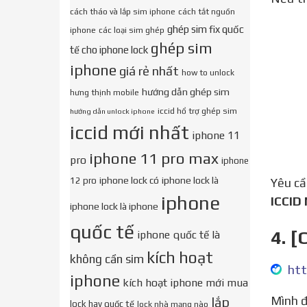
cách tháo và lắp sim iphone
cách tắt nguồn
ghép sim fix quốc
iphone
các loại sim ghép
ghép sim
tế cho iphone lock
iphone
giá rẻ nhất
how to unlock
hướng dẫn ghép sim
hưng thịnh mobile
iccid hổ trợ ghép sim
hướng dẫn unlock iphone
iccid mới nhất
iphone 11
iphone 11 pro max
pro
iphone
iphone lock có
iphone lock là
12 pro
Yêu c
iphone
ICCID
iphone lock là iphone
quốc tế
4. [
iphone quốc tế là
kích hoạt
không cần sim
htt
iphone
kích hoạt iphone mới mua
Mình đang muốn lên con xs max từ 12.3.1 lên 12.4 để jailbreak có vấn đề j ko anh em, có cách nào lên mà
lắp
lock hay quốc tế
lock nhà mạng nào