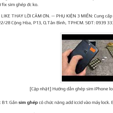
 fix sim ghép đc ko.
22/28 Cộng Hòa, P13, Q.Tân Bình, TPHCM. SĐT: 0939 33
[Cập nhật] Hướng dẫn ghép sim iPhone lo
1: B1: Gắn
sim ghép
có chức năng add iccid vào máy lock. B