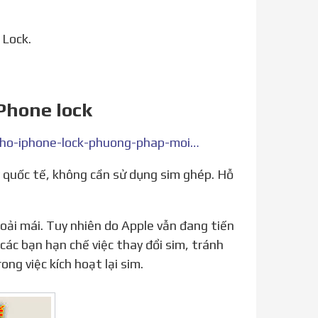
 Lock.
iPhone lock
http://unlockiphone.vn/huong-dan-ghep-sim-fix-quoc-te-cho-iphone-lock-phuong-phap-moi-nhat-bid51.html
ác bạn hạn chế việc thay đổi sim, tránh
ng việc kích hoạt lại sim.