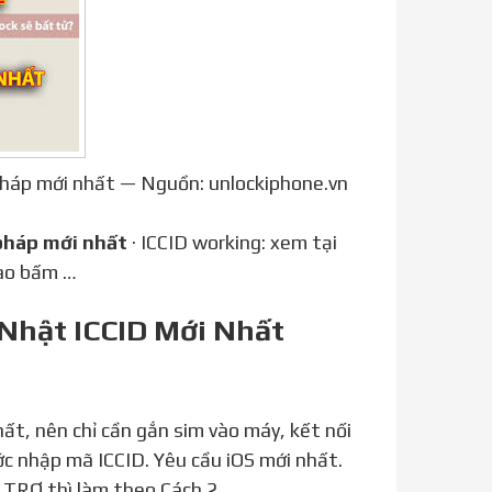
pháp mới nhất — Nguồn: unlockiphone.vn
háp mới nhất
· ICCID working: xem tại
vào bấm …
 Nhật ICCID Mới Nhất
ớc nhập mã ICCID. Yêu cầu iOS mới nhất.
TRỢ thì làm theo Cách 2.