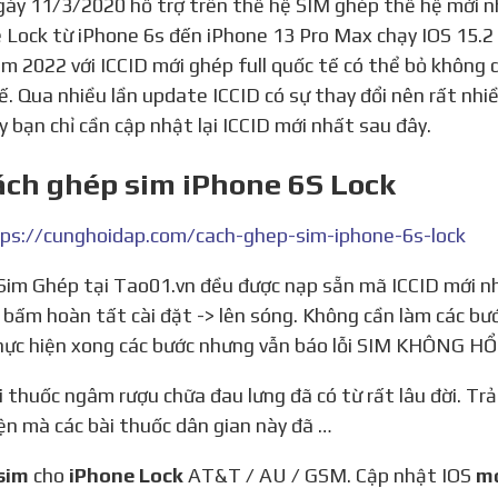
ày 11/3/2020 hỗ trợ trên thế hệ SIM ghép thế hệ mới nh
 Lock từ iPhone 6s đến iPhone 13 Pro Max chạy IOS 15.2 
m 2022 với ICCID mới ghép full quốc tế có thể bỏ không 
ế. Qua nhiều lần update ICCID có sự thay đổi nên rất nhi
ậy bạn chỉ cần cập nhật lại ICCID mới nhất sau đây.
ách ghép sim iPhone 6S Lock
ps://cunghoidap.com/cach-ghep-sim-iphone-6s-lock
> bấm hoàn tất cài đặt -> lên sóng. Không cần làm các bư
ực hiện xong các bước nhưng vẫn báo lỗi SIM KHÔNG HỔ 
iện mà các bài thuốc dân gian này đã …
 sim
cho
iPhone Lock
AT&T / AU / GSM. Cập nhật IOS
mớ