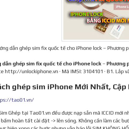
ớng dẫn ghép sim fix quốc tế cho iPhone lock – Phương 
g dẫn ghép sim fix quốc tế cho iPhone lock
–
Phương p
e http://unlockiphone.vn · Mã IMSI: 3104101 · B1. Lắp 
ách ghép sim iPhone Mới Nhất, Cập
ps://tao01.vn/
> bấm hoàn tất cài đặt -> lên sóng. Không cần làm các bư
ực hiện xong các bước nhưng vẫn báo lỗi SIM KHÔNG HỔ 