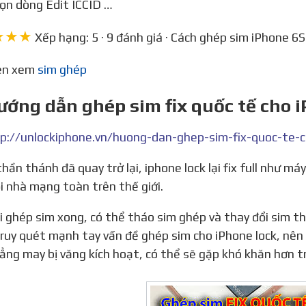
ọn dòng Edit ICCID …
★★★
Xếp hạng: 5 · 9 đánh giá · Cách ghép sim iPhone 6S
nên xem
sim ghép
ướng dẫn ghép sim fix quốc tế cho 
i nhà mạng toàn trên thế giới.
ruy quét mạnh tay vấn đề ghép sim cho iPhone lock, nên c
hẳng may bị văng kích hoạt, có thể sẽ gặp khó khăn hơn tro