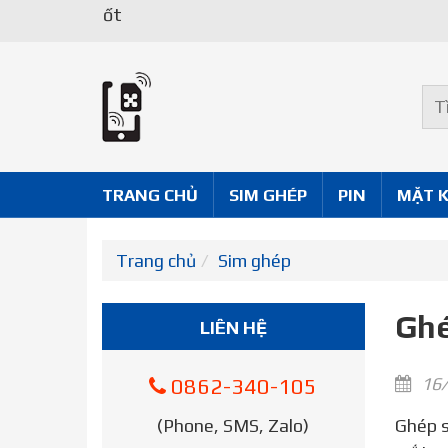
TRANG CHỦ
SIM GHÉP
PIN
MẶT 
Trang chủ
Sim ghép
Ghé
LIÊN HỆ
16/
0862-340-105
(Phone, SMS, Zalo)
Ghép sim iPhone 6 mới nhất – Cộng đồng công nghệ Việt Nam sôi sục trước thông tin ICCID thần thánh ra