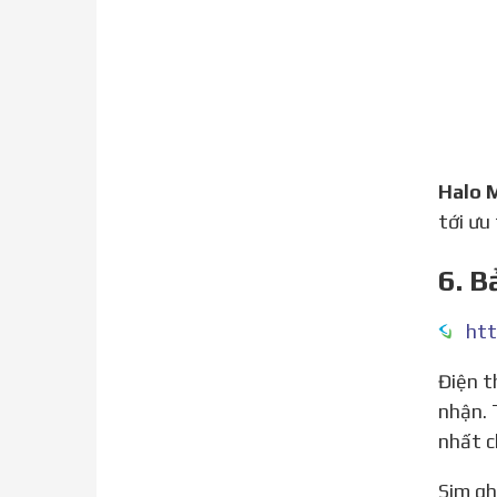
Halo 
tới ưu
6. B
htt
Điện thoại iPhone của bạn từ nước ngoài gửi về, bạn gắn sim nhà mạng tại Việt Nam vào nhưng không
nhận. 
nhất c
Sim ghép full như là mở code, thay sim thoải mái, nhập mã sim ghép vô máy k cần gắn sim ghép kèm theo.