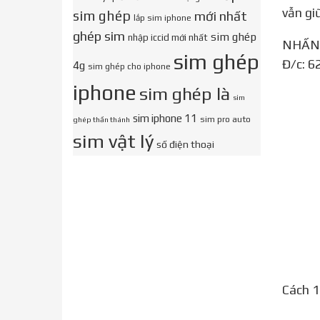
vẫn giữ
sim ghép
mới nhất
lắp sim iphone
ghép sim
sim ghép
nhập iccid mới nhất
NHẤN LIKE THAY LỜI CẢM ƠN. — PHỤ KIỆN 3 MIỀN: Cung cấp Sim ghép, pin iPhone, Phụ kiện điện thoại.
sim ghép
Đ/c: 6
4g
sim ghép cho iphone
iphone
sim ghép là
sim
sim iphone 11
sim pro auto
ghép thần thánh
sim vật lý
số điện thoại
Cách 