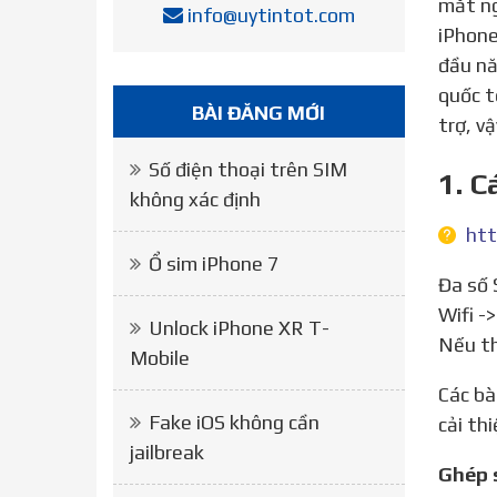
mắt ng
info@uytintot.com
iPhone
đầu nă
quốc t
BÀI ĐĂNG MỚI
trợ, v
Số điện thoại trên SIM
1. C
không xác định
htt
Ổ sim iPhone 7
Đa số Sim Ghép tại Tao01.vn đều được nạp sẵn mã ICCID mới nhất, nên chỉ cần gắn sim vào máy, kết nối
Wifi -
Unlock iPhone XR T-
Nếu th
Mobile
Các bài thuốc ngâm rượu chữa đau lưng đã có từ rất lâu đời. Trải qua thời gian và tình trạng đau lưng được
Fake iOS không cần
cải th
jailbreak
Ghép