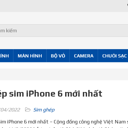
Uy Tín Tốt
KÍNH
MÀN HÌNH
BỘ VỎ
CAMERA
CHUÔI SẠC
p sim iPhone 6 mới nhất
04/2022
Sim ghép