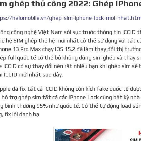
im ghép thủ công 2022: Ghép iPhon
ps://halomobile.vn/ghep-sim-iphone-lock-moi-nhat.htm
hế hệ SIM ghép thế hệ mới nhất có thể sử dụng với tất 
hone 13 Pro Max chạy IOS 15.2 đã làm thay đổi thị trườn
ép full quốc tế có thể bỏ không dùng sim ghép và thay s
 ICCID có sự thay đổi nên rất nhiều bạn khi ghép sim sẽ 
ại ICCID mới nhất sau đây.
 hỗ trợ ghép sim tất cả các iPhone Lock cũng bất kỳ nhà
g bình thường 95% như quốc tế. Có thể tự động load sóng
 fix lỗi danh bạ.