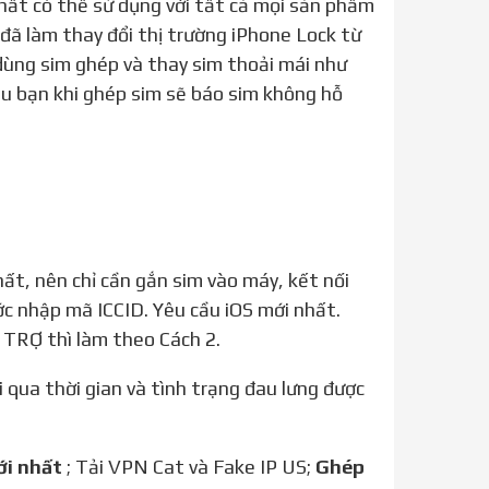
ất có thể sử dụng với tất cả mọi sản phẩm
đã làm thay đổi thị trường iPhone Lock từ
dùng sim ghép và thay sim thoải mái như
ều bạn khi ghép sim sẽ báo sim không hỗ
ớc nhập mã ICCID. Yêu cầu iOS mới nhất.
TRỢ thì làm theo Cách 2.
i nhất
; Tải VPN Cat và Fake IP US;
Ghép