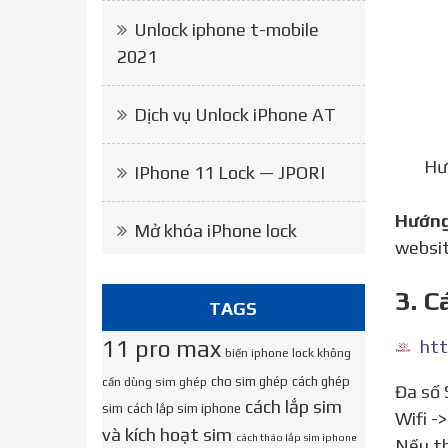
Unlock iphone t-mobile
2021
Dịch vụ Unlock iPhone AT
Hư
IPhone 11 Lock — JPORI
Hướn
Mở khóa iPhone lock
websit
3. C
TAGS
11 pro max
htt
biến iphone lock không
cho sim ghép
cách ghép
cần dùng sim ghép
Đa số Sim Ghép tại Tao01.vn đều được nạp sẵn mã ICCID mới nhất, nên chỉ cần gắn sim vào máy, kết nối
cách lắp sim
sim
cách lắp sim iphone
Wifi -
và kích hoạt sim
cách tháo lắp sim iphone
Nếu th