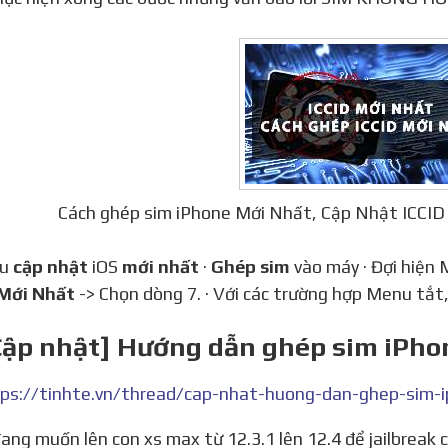
Cách ghép sim iPhone Mới Nhất, Cập Nhật ICCI
ầu
cập nhật
iOS
mới nhất
·
Ghép sim
vào máy · Đợi hiện
 Mới Nhất
-> Chọn dòng 7. · Với các trường hợp Menu tắt
Cập nhật] Hướng dẫn ghép sim iPho
ps://tinhte.vn/thread/cap-nhat-huong-dan-ghep-sim-i