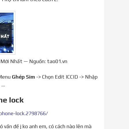
D Mới Nhất — Nguồn: tao01.vn
 Menu
Ghép Sim
-> Chọn Edit ICCID -> Nhập
, …
ne lock
phone-lock.2798766/