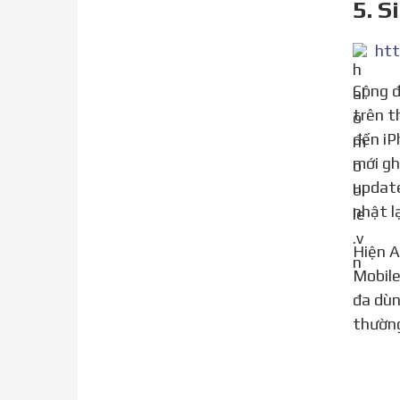
5. S
htt
Cộng đồng công nghệ Việt Nam sôi sục trước thông tin ICCID thần thánh ra mắt ngày 11/3/2020 hỗ trợ
trên t
đến iP
mới gh
update
nhật l
Hiện Apple đã fix tất cả ICCID không còn kích fake quốc tế được nữa mà phải ghép sim thủ công. Halo
Mobile
đa dùn
thường,