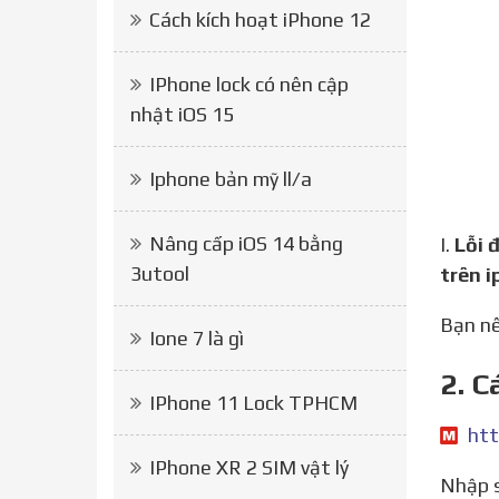
Cách kích hoạt iPhone 12
IPhone lock có nên cập
nhật iOS 15
Iphone bản mỹ ll/a
Nâng cấp iOS 14 bằng
I.
Lỗi 
3utool
trên 
Bạn 
Ione 7 là gì
2. C
IPhone 11 Lock TPHCM
htt
IPhone XR 2 SIM vật lý
Nhập sai username hay sai mật khẩu đăng nhập Facebook là nguyên nhân cơ bản nhất khiến bạn không