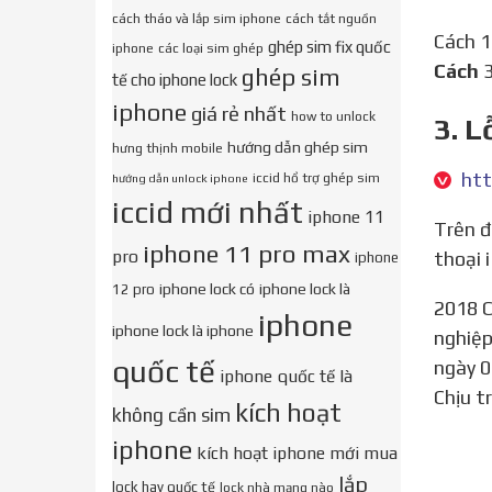
cách tháo và lắp sim iphone
cách tắt nguồn
Cách 
ghép sim fix quốc
iphone
các loại sim ghép
Cách
3
ghép sim
tế cho iphone lock
iphone
giá rẻ nhất
how to unlock
3. L
hướng dẫn ghép sim
hưng thịnh mobile
iccid hổ trợ ghép sim
hướng dẫn unlock iphone
iccid mới nhất
iphone 11
Trên đây là những bước giúp người dùng có thể khắc phục được vấn đề lỗi 109 khi đăng nhập Facebook điện
iphone 11 pro max
pro
thoại 
iphone
iphone lock có
iphone lock là
12 pro
2018 Công ty TNHH Nhà nước Một thành viên Thương mại và Xuất nhập khẩu Viettel. Đăng ký doanh
iphone
iphone lock là iphone
nghiệp
quốc tế
ngày 0
iphone quốc tế là
Chịu t
kích hoạt
không cần sim
iphone
kích hoạt iphone mới mua
lắp
lock hay quốc tế
lock nhà mạng nào