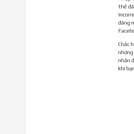
thể đă
Incorr
đăng n
Facebo
Chắc hẳn bạn đã đôi lần gặp phải những vấn đề với điện thoại khi thực hiện công việc nào đó. Một trong
những 
nhân d
khi bạ