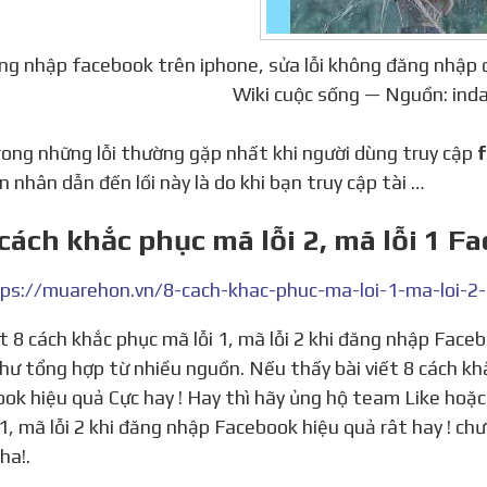
ăng nhập facebook trên iphone, sửa lỗi không đăng nhập
Wiki cuộc sống — Nguồn: in
trong những lỗi thường gặp nhất khi người dùng truy cập
f
 nhân dẫn đến lồi này là do khi bạn truy cập tài …
 cách khắc phục mã lỗi 2, mã lỗi 1 F
ps://muarehon.vn/8-cach-khac-phuc-ma-loi-1-ma-loi-2
hư tổng hợp từ nhiều nguồn. Nếu thấy bài viết 8 cách khắ
ok hiệu quả Cực hay ! Hay thì hãy ủng hộ team Like hoặc 
 1, mã lỗi 2 khi đăng nhập Facebook hiệu quả rât hay ! ch
ha!.