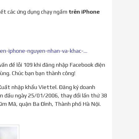
hết các ứng dụng chạy ngầm
trên iPhone
https://viettelstore.vn/tin-tuc/loi-dang-nhap-facebook-tren-iphone-nguyen-nhan-va-khac-phuc
dùng. Chúc bạn bạn thành công!
n đầu ngày 25/01/2006, thay đổi lần thứ 38
Kim Mã, quận Ba Đình, Thành phố Hà Nội.