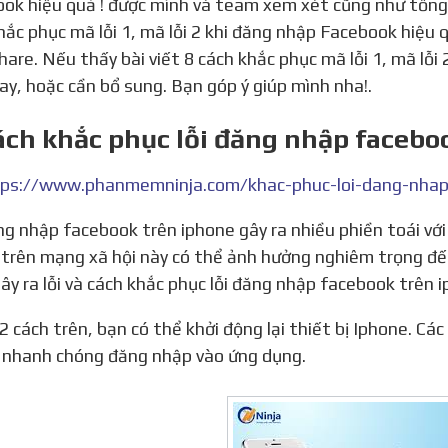
ok hiệu quả ! được mình và team xem xét cũng như tổng 
hắc phục mã lỗi 1, mã lỗi 2 khi đăng nhập Facebook hiệu 
hare. Nếu thấy bài viết 8 cách khắc phục mã lỗi 1, mã lỗi
ay, hoặc cần bổ sung. Bạn góp ý giúp mình nha!.
ách khắc phục lỗi đăng nhập facebo
ps://www.phanmemninja.com/khac-phuc-loi-dang-nhap
trên mạng xã hội này có thể ảnh hưởng nghiêm trọng đến
ây ra lỗi và cách khắc phục lỗi đăng nhập facebook trên i
 nhanh chóng đăng nhập vào ứng dụng.