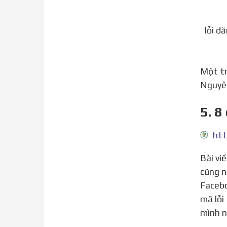
lỗi đ
Một 
Nguyên
5. 8
htt
Bài viết 8 cách khắc phục mã lỗi 1, mã lỗi 2 khi đăng nhập Facebook hiệu quả ! được mình và team xem xét
cũng n
Facebo
mã lỗi
mình n