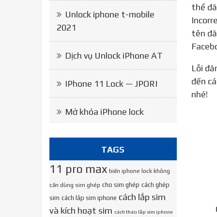
thể đă
Unlock iphone t-mobile
Incorr
2021
tên đă
Facebo
Dịch vụ Unlock iPhone AT
Lỗi đăng nhập Facebook trên iPhone phải làm như thế nào? Trong bài viết hôm nay, META.vn xin chia sẻ
đến cá
IPhone 11 Lock — JPORI
nhé!
Mở khóa iPhone lock
TAGS
11 pro max
biến iphone lock không
cho sim ghép
cách ghép
cần dùng sim ghép
cách lắp sim
sim
cách lắp sim iphone
và kích hoạt sim
cách tháo lắp sim iphone