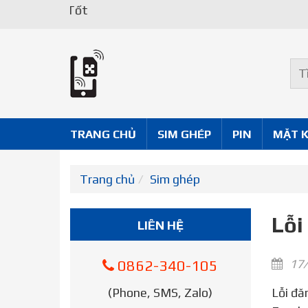
TRANG CHỦ
SIM GHÉP
PIN
MẶT 
Trang chủ
Sim ghép
Lỗi
LIÊN HỆ
17/
0862-340-105
(Phone, SMS, Zalo)
Lỗi đăng nhập Facebook trên iPhone 2021 – Bài viết 8 cách khắc phục mã lỗi 1, mã lỗi 2 khi đăng nhập