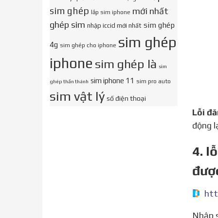
sim ghép
mới nhất
lắp sim iphone
ghép sim
sim ghép
nhập iccid mới nhất
sim ghép
4g
sim ghép cho iphone
iphone
sim ghép là
sim
sim iphone 11
sim pro auto
ghép thần thánh
sim vật lý
số điện thoại
Lỗi 
động l
4. l
đượ
htt
Nhập sai username hay sai mật khẩu đăng nhập Facebook là nguyên nhân cơ bản nhất khiến bạn không