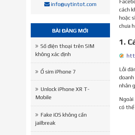
Facebo
info@uytintot.com
cách k
hoặc s
chưa h
BÀI ĐĂNG MỚI
1. C
Số điện thoại trên SIM
không xác định
htt
Lỗi đăng nhập facebook trên iphone gây ra nhiều phiền toái với người dùng. Đặc biệt, nếu bạn đang kinh
Ổ sim iPhone 7
doanh 
nhân g
Unlock iPhone XR T-
Mobile
Ngoài 2 cách trên, bạn có thể khởi động lại thiết bị Iphone. Các lỗi thiết bị gặp phải có thể được xử lý và bạn
có thể
Fake iOS không cần
jailbreak