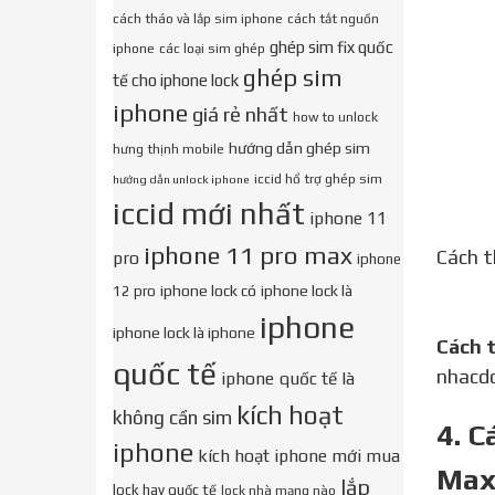
cách tháo và lắp sim iphone
cách tắt nguồn
ghép sim fix quốc
iphone
các loại sim ghép
ghép sim
tế cho iphone lock
iphone
giá rẻ nhất
how to unlock
hướng dẫn ghép sim
hưng thịnh mobile
iccid hổ trợ ghép sim
hướng dẫn unlock iphone
iccid mới nhất
iphone 11
iphone 11 pro max
Cách t
pro
iphone
iphone lock có
iphone lock là
12 pro
iphone
iphone lock là iphone
Cách 
quốc tế
nhacdo
iphone quốc tế là
kích hoạt
không cần sim
4. C
iphone
kích hoạt iphone mới mua
Ma
lắp
lock hay quốc tế
lock nhà mạng nào