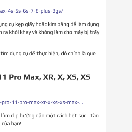
ax-4s-5s-6s-7-8-plus-3gs/
m ra khỏi khay và không làm cho máy bị trầy
tìm dụng cụ để thực hiện, đó chính là que
11 Pro Max, XR, X, XS, XS
https://tinhte.vn/thread/cach-thao-lap-sim-iphone-11-11-pro-11-pro-max-xr-x-xs-xs-max-remove-or-switch-the-sim.3109756/
 của bạn!