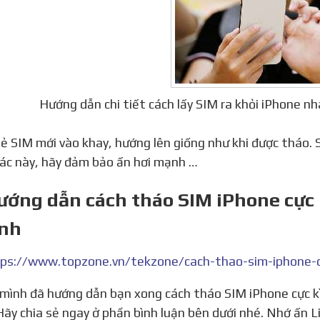
Hướng dẫn chi tiết cách lấy SIM ra khỏi iPhone 
ác này, hãy đảm bảo ấn hơi mạnh …
ướng dẫn cách tháo SIM iPhone cực 
nh
ps://www.topzone.vn/tekzone/cach-thao-sim-iphone-c
Hãy chia sẻ ngay ở phần bình luận bên dưới nhé. Nhớ ấn L