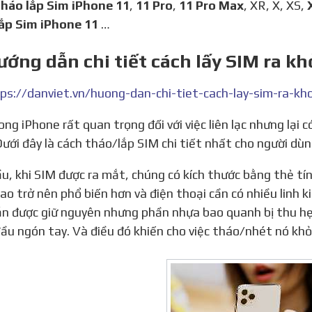
tháo lắp Sim iPhone 11
,
11 Pro
,
11 Pro Max
, XR, X, XS,
ắp Sim iPhone 11
…
ướng dẫn chi tiết cách lấy SIM ra k
Dưới đây là cách tháo/lắp SIM chi tiết nhất cho người dùn
ao trở nên phổ biến hơn và điện thoại cần có nhiều linh 
ẫn được giữ nguyên nhưng phần nhựa bao quanh bị thu hẹp l
ầu ngón tay. Và điều đó khiến cho việc tháo/nhét nó khỏ