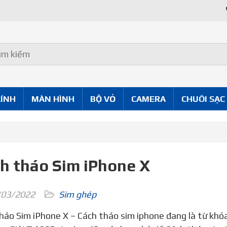
Uy Tín Tốt
KÍNH
MÀN HÌNH
BỘ VỎ
CAMERA
CHUÔI SẠC
h tháo Sim iPhone X
03/2022
Sim ghép