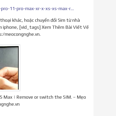
https://meocongnghe.vn/cach-thao-lap-sim-iphone-11-11-pro-11-pro-max-xr-x-xs-xs-max-remove-or-switch-the-sim
im iphone, [vid_tags] Xem Thêm Bài Viết Về
s:/meocongnghe.vn.
 XS Max | Remove or switch the SIM. – Mẹo
ngnghe.vn