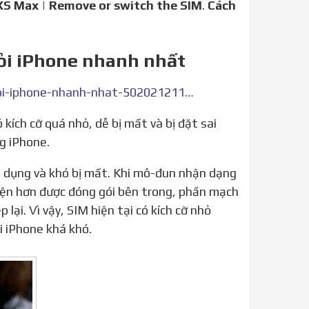
XS Max
|
Remove or switch the SIM
.
Cách
hỏi iPhone nhanh nhất
https://danviet.vn/huong-dan-chi-tiet-cach-lay-sim-ra-khoi-iphone-nhanh-nhat-50202121118584991.htm
g iPhone.
kiện hơn được đóng gói bên trong, phần mạch
ại. Vì vậy, SIM hiện tại có kích cỡ nhỏ
i iPhone khá khó.