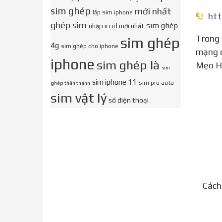
sim ghép
mới nhất
lắp sim iphone
ghép sim
sim ghép
nhập iccid mới nhất
Trong trường hợp bạn muốn đổi Sim từ điện thoại này qua điện thoại khác, hoặc chuyển đổi Sim từ nhà
sim ghép
4g
sim ghép cho iphone
mạng d
iphone
sim ghép là
Mẹo H
sim
sim iphone 11
sim pro auto
ghép thần thánh
sim vật lý
số điện thoại
Cách