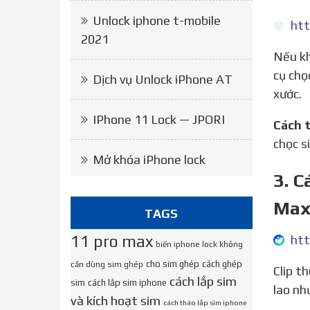
Unlock iphone t-mobile
htt
2021
Nếu không tìm được que chọc sim chính hãng, bạn có thể tìm dụng cụ kẹp giấy hoặc kim băng để làm dụng
cụ chọ
Dịch vụ Unlock iPhone AT
xước.
IPhone 11 Lock — JPORI
Cách 
chọc s
Mở khóa iPhone lock
3. C
Ma
TAGS
11 pro max
biến iphone lock không
cho sim ghép
cách ghép
cần dùng sim ghép
Clip thú vị mà. Dùng Iphone mấy năm nay, giờ mới thấy có người làm clip hướng dẫn một cách hết sức…tào
cách lắp sim
sim
cách lắp sim iphone
lao nh
và kích hoạt sim
cách tháo lắp sim iphone