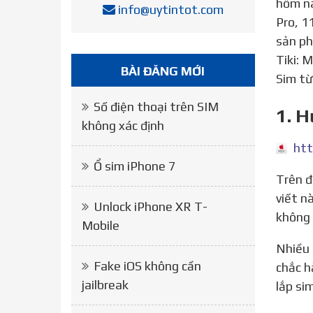
hôm na
info@uytintot.com
Pro, 1
sản ph
Tiki: 
BÀI ĐĂNG MỚI
Sim từ
Số điện thoại trên SIM
1. H
không xác định
htt
Ổ sim iPhone 7
Trên đây là tất cả thông tin về cách tháo lắp sim cho iPhone đúng chuẩn và tránh bị lỗi. Hy vọng qua bài
viết n
Unlock iPhone XR T-
không 
Mobile
Nhiều người dùng khi mới bắt đầu sử dụng dòng smartphone như iPhone 7, 7 plus, 6s, 6s plus, 6, 5s, 5, 4s
Fake iOS không cần
chắc h
jailbreak
lắp si