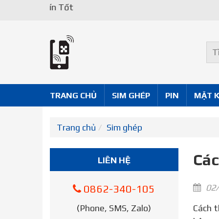
TRANG CHỦ
SIM GHÉP
PIN
MẶT 
Trang chủ
Sim ghép
Các
LIÊN HỆ
02/
0862-340-105
(Phone, SMS, Zalo)
Cách tháo Sim iPhone X – Cách tháo sim iphone đang là từ khóa được rất nhiều bạn đọc tìm kiếm. Vậy nên