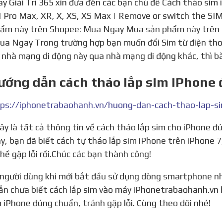
y Giải Trí 365 xin đưa đến các bạn chủ đề Cách tháo sim 
1 Pro Max, XR, X, XS, XS Max | Remove or switch the SIM.
ẩm này trên Shopee: Mua Ngay Mua sản phẩm này trên
Mua Ngay Trong trường hợp bạn muốn đổi Sim từ điện thoạ
 nhà mạng di động này qua nhà mạng di động khác, thì bài
ướng dẫn cách tháo lắp sim iPhone 
ps://iphonetrabaohanh.vn/huong-dan-cach-thao-lap-s
ày, bạn đã biết cách tự tháo lắp sim iPhone trên iPhone 7, 
hề gặp lỗi rồi.Chúc các bạn thành công!
ẳn chưa biết cách lắp sim vào máy iPhonetrabaohanh.vn
m iPhone đúng chuẩn, tránh gặp lỗi. Cùng theo dõi nhé!