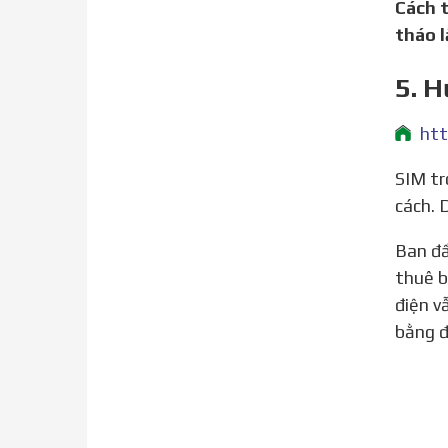
Cách 
tháo l
5. H
SIM trong iPhone rất quan trọng đối với việc liên lạc nhưng lại có kích cỡ quá nhỏ, dễ bị mất và bị đặt sai
cách. 
Ban đầu, khi SIM được ra mắt, chúng có kích thước bằng thẻ tín dụng và khó bị mất. Khi mô-đun nhận dạng
thuê b
điện v
bằng đ