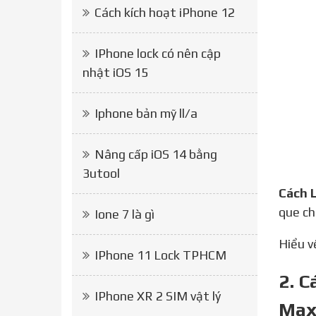
Cách kích hoạt iPhone 12
IPhone lock có nên cập
nhật iOS 15
Iphone bản mỹ ll/a
Nâng cấp iOS 14 bằng
3utool
Cách
que ch
Ione 7 là gì
Hiểu 
IPhone 11 Lock TPHCM
2. C
IPhone XR 2 SIM vật lý
Max,