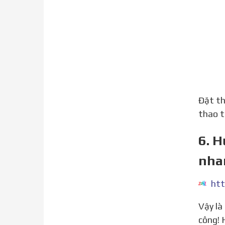
Đặt thẻ SIM mới vào khay, hướng lên giống như khi được tháo. Sau đó nhấn vào khay, đẩy vào điện thoại. Ở
thao t
6. H
nha
htt
Vậy là mình đã hướng dẫn bạn xong cách tháo SIM iPhone cực kì đúng chuẩn nhanh gọn lẹ? Chúc bạn thành
công! 