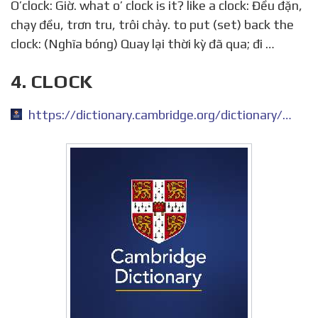
O’clock: Giờ. what o’ clock is it? like a clock: Đều đặn,
chạy đều, trơn tru, trôi chảy. to put (set) back the
clock: (Nghĩa bóng) Quay lại thời kỳ đã qua; đi …
4. CLOCK
https://dictionary.cambridge.org/dictionary/english/clock