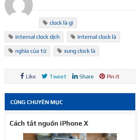
clock là gì
internal clock dịch
internal clock là
nghĩa của từ
xung clock là
Like
Tweet
Share
Pin it
CÙNG CHUYÊN MỤC
Cách tắt nguồn iPhone X