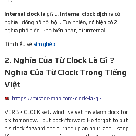
nữa.
Internal clock là
gì? …
Internal clock dịch
ra có
nghĩa "đồng hồ nội bộ". Tuy nhiên, nó hiện có 2
nghĩa phổ biến. Phổ biến nhất, từ internal …
Tìm hiểu về
sim ghép
2. Nghĩa Của Từ Clock Là Gì ?
Nghĩa Của Từ Clock Trong Tiếng
Việt
https://mister-map.com/clock-la-gi/
VERB + CLOCK set, wind I ve set my alarm clock for
six tomorrow. | put back/forward He forgot to put
his clock forward and turned up an hour late. | stop