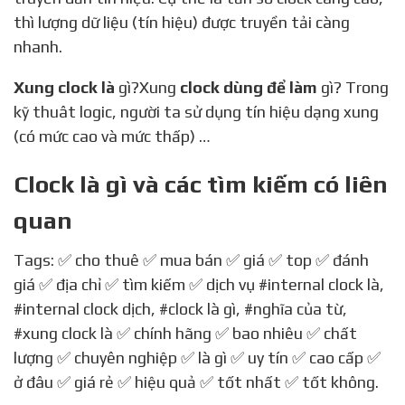
thì lượng dữ liệu (tín hiệu) được truyền tải càng
nhanh.
Xung clock là
gì?Xung
clock dùng để làm
gì? Trong
kỹ thuât logic, người ta sử dụng tín hiệu dạng xung
(có mức cao và mức thấp) …
Clock là gì và các tìm kiếm có liên
quan
Tags: ✅ cho thuê ✅ mua bán ✅ giá ✅ top ✅ đánh
giá ✅ địa chỉ ✅ tìm kiếm ✅ dịch vụ
#internal clock là
,
#internal clock dịch
,
#clock là gì
,
#nghĩa của từ
,
#xung clock là
✅ chính hãng ✅ bao nhiêu ✅ chất
lượng ✅ chuyên nghiệp ✅ là gì ✅ uy tín ✅ cao cấp ✅
ở đâu ✅ giá rẻ ✅ hiệu quả ✅ tốt nhất ✅ tốt không.