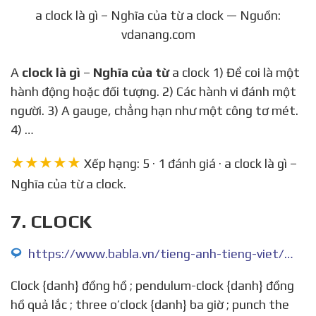
a clock là gì – Nghĩa của từ a clock — Nguồn:
vdanang.com
A
clock là gì
–
Nghĩa của từ
a clock 1) Để coi là một
hành động hoặc đối tượng. 2) Các hành vi đánh một
người. 3) A gauge, chẳng hạn như một công tơ mét.
4) …
★★★★★
Xếp hạng: 5 · 1 đánh giá · a clock là gì –
Nghĩa của từ a clock.
7. CLOCK
https://www.babla.vn/tieng-anh-tieng-viet/clock
Clock {danh} đồng hồ ; pendulum-clock {danh} đồng
hồ quả lắc ; three o’clock {danh} ba giờ ; punch the