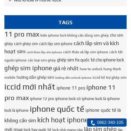
TAGS
11 pro max
cho sim
biến iphone lock không cần dùng sim ghép
cách lắp sim và kích
ghép
cách ghép sim
cách lắp sim iphone
hoạt sim
cách tháo và lắp sim iphone
cách tắt
cách tháo lắp sim iphone
ghép sim fix quốc tế cho iphone lock
nguồn iphone
các loại sim ghép
ghép sim iphone
giá rẻ nhất
how to unlock
hưng thịnh
hướng dẫn ghép sim
mobile
iccid hổ trợ ghép sim
hướng dẫn unlock iphone
iccid mới nhất
iphone 11
iphone 11 pro
pro max
iphone lock có
iphone lock là
iphone
iphone 12 pro
iphone quốc tế
iphone quốc tế là
lock là iphone
kích hoạt iphone
không cần sim
kích hoạt iphone
0862-340-105
lắp sim ghép
mới mua
lock hay quốc tế
lock nhà mạng nào
lắp