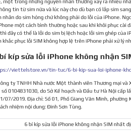
, một trong những nguyên nhân thường xảy ra nhiều nhấ
hông tin từ sim nữa và lúc này cho dù bạn có lắp sim sang
 nhân do sim hỏng chứ không phải do lỗi của iPhone. Ngo
Phone một cách bình thường hoặc sau khi khôi phục cài đ
 thì đây có thể là lỗi do sim bị lệch hoặc lỗi sim ghép của
h khắc phục lỗi SIM không hợp lệ trên iPhone phải xử lý 
 bí kíp sửa lỗi iPhone không nhận S
ps://viettelstore.vn/tin-tuc/6-bi-kip-sua-loi-iphone-
 số 0104831030, do Sở Kế hoạch và Đầu tư Hà Nội cấp lầ
1/07/2019. Địa chỉ: Số 01, Phố Giang Văn Minh, phường 
rách nhiệm nội dung: Đinh Sơn Tùng.