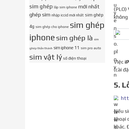
sim ghép
mới nhất
lắp sim iphone
(PLO) Vừa qua, Apple đã chính thức phát hành bản cập nhật iOS 15.1 và iPadOS 15.1, giúp khắc phục sự cố
ghép sim
sim ghép
nhập iccid mới nhất
không 
sim ghép
4g
sim ghép cho iphone
iphone
sim ghép là
sim
sim iphone 11
sim pro auto
ghép thần thánh
sim vật lý
số điện thoại
Việc
i
(cài đ
5. L
htt
Nếu sim của bạn đã lắp đúng mà điện thoại vẫn không nhận sim. Vậy hãy thử lắp sim khác vào xem điện
thoại 
khác. 