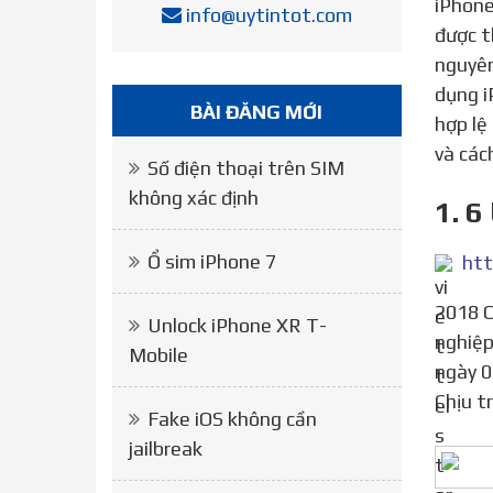
iPhone
info@uytintot.com
được t
nguyên
dụng i
BÀI ĐĂNG MỚI
hợp lệ
và các
Số điện thoại trên SIM
không xác định
1. 6
Ổ sim iPhone 7
htt
2018 Công ty TNHH Nhà nước Một thành viên Thương mại và Xuất nhập khẩu Viettel. Đăng ký doanh
Unlock iPhone XR T-
nghiệp
Mobile
ngày 0
Chịu t
Fake iOS không cần
jailbreak