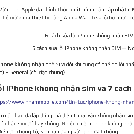
thể mở khóa thiết bị bằng Apple Watch và lỗi bộ nhớ bị 
6 cách sửa lỗi iPhone không nhận SIM — N
Phone không nhận
thẻ SIM đôi khi cũng có thể do lỗi p
ặt) – General (cài đặt chung) …
ỗi iPhone không nhận sim và 7 cách
ps://www.hnammobile.com/tin-tuc/iphone-khong-nhan
có nhận sim đó hay không. Nhiều chiếc iPhone không nhận
Điều đó chứng tỏ, sim bạn đang sử dụng đã bị hỏng.