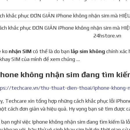
ách khắc phục ĐƠN GIẢN iPhone không nhận sim mà HIỆ
24hstore.vn
e ko
nhận SIM
có thể là do bạn
lắp sim không
chính xác 
i khay SIM của mình để xem chúng …
iPhone không nhận sim đang tìm kiế
ột cách đơn giản và hiệu quả. Hy vọng bạn sẽ tìm được cá
y khoan vội, hãy thử vệ sinh khay sim bởi do thời gian sử