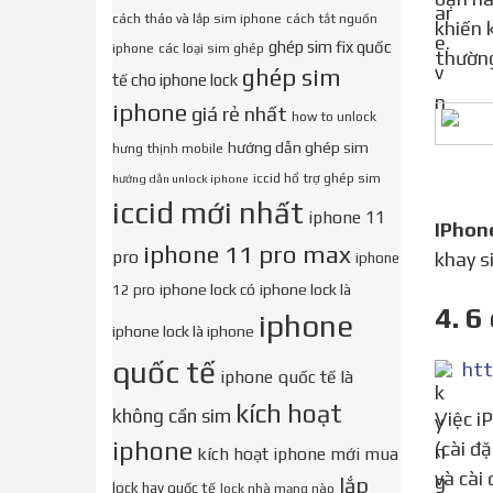
cách tháo và lắp sim iphone
cách tắt nguồn
khiến 
ghép sim fix quốc
iphone
các loại sim ghép
thường
ghép sim
tế cho iphone lock
iphone
giá rẻ nhất
how to unlock
hướng dẫn ghép sim
hưng thịnh mobile
iccid hổ trợ ghép sim
hướng dẫn unlock iphone
iccid mới nhất
iphone 11
IPhon
iphone 11 pro max
pro
khay s
iphone
iphone lock có
iphone lock là
12 pro
4. 6
iphone
iphone lock là iphone
quốc tế
htt
iphone quốc tế là
kích hoạt
không cần sim
Việc iPhone không nhận thẻ SIM đôi khi cũng có thể do lỗi phần mềm. Để khắc phục, bạn hãy vào Settings
iphone
(cài đ
kích hoạt iphone mới mua
và cài
lắp
lock hay quốc tế
lock nhà mạng nào