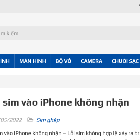
Uy Tín Tốt
KÍNH
MÀN HÌNH
BỘ VỎ
CAMERA
CHUÔI SẠC
 sim vào iPhone không nhận
05/2022
Sim ghép