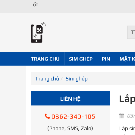
TRANG CHỦ
SIM GHÉP
PIN
MẶT 
Trang chủ
Sim ghép
Lắp
LIÊN HỆ
03/
0862-340-105
(Phone, SMS, Zalo)
Lắp sim vào iPhone không nhận – Lỗi sim không hợp lệ xảy ra trên mọi thiết bị smartphone không chỉ riêng