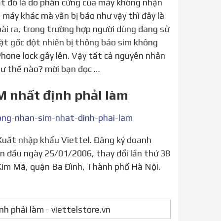
t đó là do phần cứng của máy không nhận
 máy khác mà vẫn bị báo như vậy thì đây là
ài ra, trong trường hợp người dùng đang sử
ặt gốc đột nhiên bị thông báo sim không
 iPhone lock gây lên. Vậy tất cả nguyên nhân
như thế nào? mời bạn đọc …
IM nhất định phải làm
khong-nhan-sim-nhat-dinh-phai-lam
n đầu ngày 25/01/2006, thay đổi lần thứ 38
Kim Mã, quận Ba Đình, Thành phố Hà Nội.