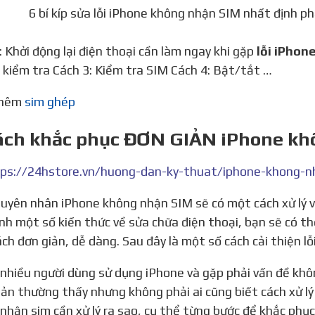
6 bí kíp sửa lỗi iPhone không nhận SIM nhất định p
1: Khởi động lại điện thoại cần làm ngay khi gặp
lỗi iPhon
 kiểm tra Cách 3: Kiểm tra SIM Cách 4: Bật/tắt …
thêm
sim ghép
Cách khắc phục ĐƠN GIẢN iPhone k
ps://24hstore.vn/huong-dan-ky-thuat/iphone-khong-
nh một số kiến thức về sửa chữa điện thoại, bạn sẽ có t
ch đơn giản, dễ dàng. Sau đây là một số cách cải thiện l
 bản thường thấy nhưng không phải ai cũng biết cách xử l
nhận sim cần xử lý ra sao, cụ thể từng bước để khắc phụ