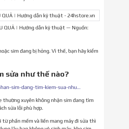
U QUẢ | Hướng dẫn kỹ thuật — Nguồn:
hoặc sim đang bị hỏng. Vì thế, bạn hãy kiểm
m sửa như thế nào?
https://techcare.vn/thu-thuat-dien-thoai/iphone-khong-nhan-sim-dang-tim-kiem-sua-nhu-nao/
ch sửa lỗi phù hợp.
 dụng lâu bạn không vệ sinh máy, khe sim