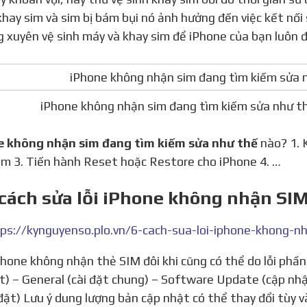
khay sim và sim bị bám bụi nó ảnh hưởng đến việc kết nối
 xuyên vệ sinh máy và khay sim để iPhone của bạn luôn đ
iPhone không nhận sim đang tìm kiếm sửa như t
e không nhận sim đang tìm kiếm sửa như thế
nào? 1. K
im 3. Tiến hành Reset hoặc Restore cho iPhone 4. …
 cách sửa lỗi iPhone không nhận SI
ps://kynguyenso.plo.vn/6-cach-sua-loi-iphone-khong-
ặt) – General (cài đặt chung) – Software Update (cập nh
 đặt) Lưu ý dung lượng bản cập nhật có thể thay đổi tùy v