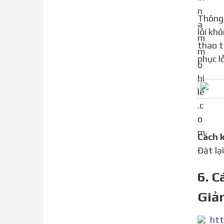
Thông thường, do trong quá trình sử dụng, bạn thay đổi cài đặt nào đó về mạng, điều này đã vô tình gây ra
lỗi kh
thao t
phục l
Cách
Đặt lạ
6. 
Giả
htt