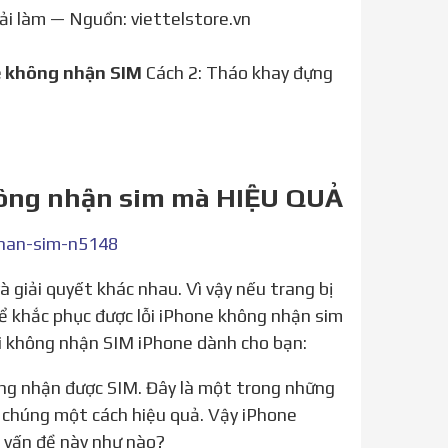
hải làm — Nguồn: viettelstore.vn
e không nhận SIM
Cách 2: Tháo khay đựng
hông nhận sim mà HIỆU QUẢ
nhan-sim-n5148
hể khắc phục được lỗi iPhone không nhận sim
ỗi không nhận SIM iPhone dành cho bạn:
ý chúng một cách hiệu quả. Vậy iPhone
c vấn đề này như nào?