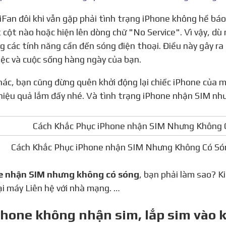
 cột nào hoặc hiện lên dòng chữ "No Service". Vì vậy, d
g các tính năng cần đến sóng điện thoại. Điều này gây ra
iệc và cuộc sống hàng ngày của bạn.
i hiệu quả lắm đấy nhé. Và tình trạng iPhone nhận SIM nh
Cách Khắc Phục iPhone nhận SIM Nhưng Không Có Só
e nhận SIM nhưng không có sóng
, bạn phải làm sao? K
ại máy Liên hệ với nhà mạng. …
Phone không nhận sim, lắp sim vào 