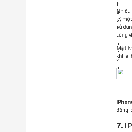
Nhiều iFan đôi khi vẫn gặp phải tình trạng iPhone không hề báo "No SIM", nhưng cột sóng lại không có bất
kỳ một
sử dụn
công v
Mặt khác, bạn cũng đừng quên khởi động lại chiếc iPhone của mình. Thao tác này tuy đơn giản, nhưng đôi
khi lạ
IPhon
động l
7. i