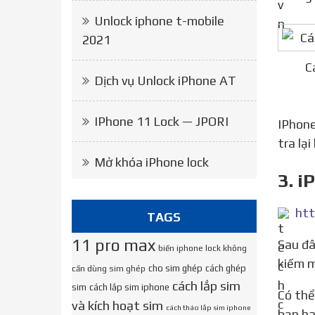
Unlock iphone t-mobile
2021
C
Dịch vụ Unlock iPhone AT
IPhone 11 Lock — JPORI
IPhon
tra lạ
Mở khóa iPhone lock
3. 
TAGS
11 pro max
Sau đây, Techcare xin tổng hợp những cách khắc phục lỗi iPhone thường xuyên không nhận sim đang tìm
biến iphone lock không
kiếm m
cho sim ghép
cách ghép
cần dùng sim ghép
cách lắp sim
sim
cách lắp sim iphone
Có thể bạn nghĩ việc Iphone không nhận sim đang tìm kiếm là lỗi từ phần mềm và liền mang máy đi sửa thì
và kích hoạt sim
cách tháo lắp sim iphone
bạn ha