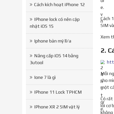
Cách kích hoạt iPhone 12
Cách 
IPhone lock có nên cập
SIM và
nhật iOS 15
Xem 
Iphone bản mỹ ll/a
2. 
Nâng cấp iOS 14 bằng
htt
3utool
Mỗi nguyên nhân iPhone không nhận SIM sẽ có một cách xử lý và giải quyết khác nhau. Vì vậy nếu trang bị
Ione 7 là gì
cho mì
một cá
IPhone 11 Lock TPHCM
Có rất nhiều người dùng sử dụng iPhone và gặp phải vấn đề không nhận được SIM. Đây là một trong những
lỗi cơ
IPhone XR 2 SIM vật lý
không 