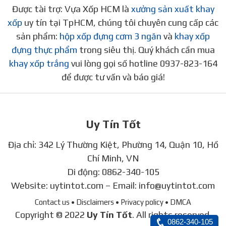
Được tài trợ: Vựa Xốp HCM là
xưởng sản xuất khay
xốp
uy tín tại TpHCM, chúng tôi chuyên cung cấp các
sản phẩm:
hộp xốp đựng cơm 3 ngăn
và
khay xốp
đựng thực phẩm
trong siêu thị. Quý khách cần mua
khay xốp trắng
vui lòng gọi số hotline 0937-823-164
để được tư vấn và báo giá!
Uy Tín Tốt
Địa chỉ: 342 Lý Thường Kiệt, Phường 14, Quận 10, Hồ
Chí Minh, VN
Di động:
0862-340-105
Website:
uytintot.com
– Email:
info@uytintot.com
Contact us
• Disclaimers
• Privacy policy
• DMCA
Copyright © 2022
Uy Tín Tốt
. All rights reserved.
0862-340-105