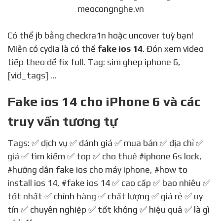
meocongnghe.vn
Có thể jb bằng checkra1n hoặc uncover tuỳ bạn!
Miễn có cydia là có thể
fake ios 14
. Đón xem video
tiếp theo để fix full. Tag: sim ghep iphone 6,
[vid_tags] …
Fake ios 14 cho iPhone 6 và các
truy vấn tương tự
Tags: ✅ dịch vụ ✅ đánh giá ✅ mua bán ✅ địa chỉ ✅
giá ✅ tìm kiếm ✅ top ✅ cho thuê
#iphone 6s lock
,
#hướng dẫn fake ios cho máy iphone
,
#how to
install ios 14
,
#fake ios 14
✅ cao cấp ✅ bao nhiêu ✅
tốt nhất ✅ chính hãng ✅ chất lượng ✅ giá rẻ ✅ uy
tín ✅ chuyên nghiệp ✅ tốt không ✅ hiệu quả ✅ là gì