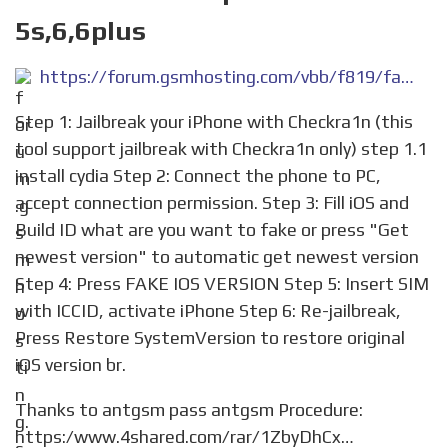
5s,6,6plus
https://forum.gsmhosting.com/vbb/f819/fake-ios-tool-iphone-5s-6-6plus-2939540/
Step 1: Jailbreak your iPhone with Checkra1n (this
tool support jailbreak with Checkra1n only) step 1.1
install cydia Step 2: Connect the phone to PC,
accept connection permission. Step 3: Fill iOS and
Build ID what are you want to fake or press "Get
newest version" to automatic get newest version
Step 4: Press FAKE IOS VERSION Step 5: Insert SIM
with ICCID, activate iPhone Step 6: Re-jailbreak,
Press Restore SystemVersion to restore original
iOS version br.
Thanks to antgsm pass antgsm Procedure:
https:/www.4shared.com/rar/1ZbyDhCx…