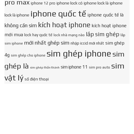
pro max
iphone lock có
iphone lock là
iphone
iphone 12 pro
iphone quốc tế
iphone quốc tế là
lock là iphone
kích hoạt iphone
không cần sim
kích hoạt iphone
lắp sim ghép
mới mua
lock hay quốc tế
lock nhà mạng nào
lắp
mới nhất ghép sim
sim ghép
nhập iccid mới nhất
sim iphone
sim ghép iphone
sim
4g
sim ghép cho iphone
sim
ghép là
sim iphone 11
sim pro auto
sim ghép thần thánh
vật lý
số điện thoại