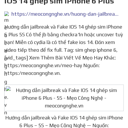
IOS 14 ghép sim iPhone 6 Plus
https://meocongnghe.vn/huong-dan-jailbreak-va-fake-ios-14-ghep-sim-iphone-6-plus-5s
Hướng dẫn jailbreak và Fake IOS 14 ghép sim iPhone
6 Plus 5S Có thể jb bằng checkra1n hoặc uncover tuỳ
bạn! Miễn có cydia là có thể fake ios 14. Đón xem
video tiếp theo để fix full. Tag: sim ghep iphone 6,
[vid_tags] Xem Thêm Bài Viết Về Mẹo Hay Khác:
https:/meocongnghe.vn/meo-hay Nguồn:
https:/meocongnghe.vn.
Hướng dẫn jailbreak và Fake IOS 14 ghép sim iPhone
6 Plus – 5S – Mẹo Công Nghệ — Nguồn: