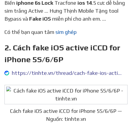
Biến
iphone 6s Lock
Tracfone
ios 14
.5 cưc dễ bằng
sim trắng Active … Hưng Thịnh Mobile Tặng tool
Bypass và
Fake iOS
miễn phí cho anh em. …
Có thể bạn quan tâm
sim ghép
2. Cách fake iOS active iCCD for
iPhone 5S/6/6P
https://tinhte.vn/thread/cach-fake-ios-active-iccd-for-iphone-5s-6-6p.3096766/
Cách fake iOS active iCCD for iPhone 5S/6/6P —
Nguồn: tinhte.vn