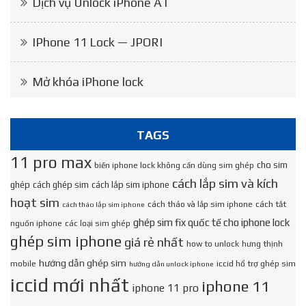
Dịch vụ Unlock iPhone AT
IPhone 11 Lock — JPORI
Mở khóa iPhone lock
TAGS
11 pro max
cho sim
biến iphone lock không cần dùng sim ghép
cách lắp sim và kích
ghép
cách ghép sim
cách lắp sim iphone
hoạt sim
cách tháo và lắp sim iphone
cách tắt
cách tháo lắp sim iphone
ghép sim fix quốc tế cho iphone lock
nguồn iphone
các loại sim ghép
ghép sim iphone
giá rẻ nhất
how to unlock
hưng thịnh
hướng dẫn ghép sim
mobile
iccid hổ trợ ghép sim
hướng dẫn unlock iphone
iccid mới nhất
iphone 11
iphone 11 pro