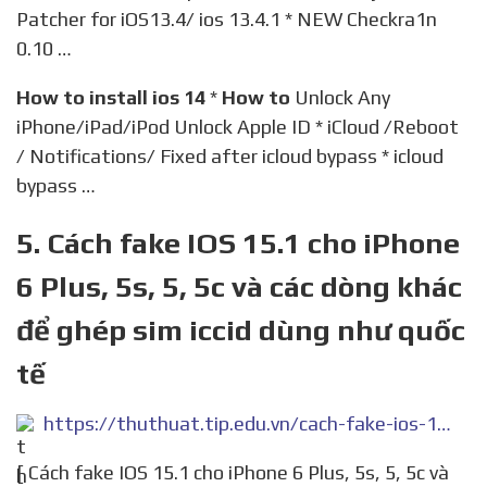
Patcher for iOS13.4/ ios 13.4.1 * NEW Checkra1n
0.10 …
How to install ios 14
*
How to
Unlock Any
iPhone/iPad/iPod Unlock Apple ID * iCloud /Reboot
/ Notifications/ Fixed after icloud bypass * icloud
bypass …
5. Cách fake IOS 15.1 cho iPhone
6 Plus, 5s, 5, 5c và các dòng khác
để ghép sim iccid dùng như quốc
tế
https://thuthuat.tip.edu.vn/cach-fake-ios-15-1-cho-iphone-6-plus-5s-5-5c-va-cac-dong-khac-de-ghep-sim-iccid-dung-nhu-quoc-te/
[ Cách fake IOS 15.1 cho iPhone 6 Plus, 5s, 5, 5c và