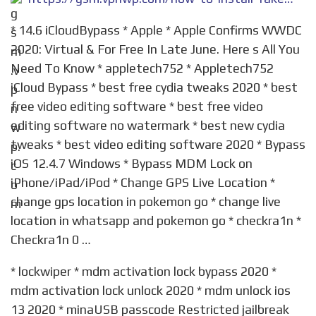
* 14.6 iCloudBypass * Apple * Apple Confirms WWDC
2020: Virtual & For Free In Late June. Here s All You
Need To Know * appletech752 * Appletech752
iCloud Bypass * best free cydia tweaks 2020 * best
free video editing software * best free video
editing software no watermark * best new cydia
tweaks * best video editing software 2020 * Bypass
iOS 12.4.7 Windows * Bypass MDM Lock on
iPhone/iPad/iPod * Change GPS Live Location *
change gps location in pokemon go * change live
location in whatsapp and pokemon go * checkra1n *
Checkra1n 0 …
* lockwiper * mdm activation lock bypass 2020 *
mdm activation lock unlock 2020 * mdm unlock ios
13 2020 * minaUSB passcode Restricted jailbreak