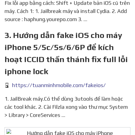
Fix lỗi app bằng cách: Shift + Update bản iOS cũ trên
máy. Cách 1: 1. Jailbreak máy và install Cydia. 2. Add
source : haphung.yourepo.com 3. …
3. Hướng dẫn fake iOS cho máy
iPhone 5/5c/5s/6/6P để kích
hoạt ICCID thần thánh fix full lỗi
iphone lock
https://tuanminhmobile.com/fakeios/
1. JailBreak máy.Có thể dùng 3utools để làm hoặc
các tool khác. 2. Cài Filzla xong vào thư mục System
> Library > CoreServices …