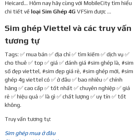
Heicard… Hôm nay hãy cùng với MobileCity tìm hiểu
chi tiết về
loại Sim Ghép 4G
VFSim được …
Sim ghép Viettel và các truy vấn
tương tự
Tags: ✅ mua bán ✅ địa chỉ ✅ tìm kiếm ✅ dịch vụ ✅
cho thuê ✅ top ✅ giá ✅ đánh giá
#sim ghép là
,
#sim
số đẹp viettel
,
#sim đẹp giá rẻ
,
#sim ghép mới
,
#sim
ghép 4g viettel có
✅ ở đâu ✅ bao nhiêu ✅ chính
hãng ✅ cao cấp ✅ tốt nhất ✅ chuyên nghiệp ✅ giá
rẻ ✅ hiệu quả ✅ là gì ✅ chất lượng ✅ uy tín ✅ tốt
không.
Truy vấn tương tự:
Sim ghép mua ở đâu