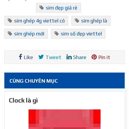
sim đẹp giá rẻ
sim ghép 4g viettel có
sim ghép là
sim ghép mới
sim số đẹp viettel
Like
Tweet
Share
Pin it
CÙNG CHUYÊN MỤC
Clock là gì