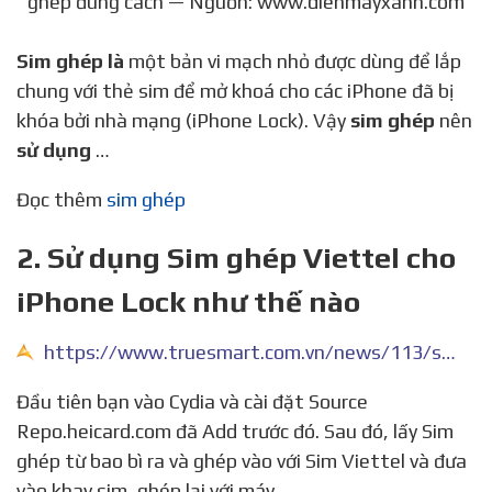
ghép đúng cách — Nguồn: www.dienmayxanh.com
Sim ghép là
một bản vi mạch nhỏ được dùng để lắp
chung với thẻ sim để mở khoá cho các iPhone đã bị
khóa bởi nhà mạng (iPhone Lock). Vậy
sim ghép
nên
sử dụng
…
Đọc thêm
sim ghép
2. Sử dụng Sim ghép Viettel cho
iPhone Lock như thế nào
https://www.truesmart.com.vn/news/113/su-dung-sim-ghep-viettel-cho-iphone-lock-nhu-the-nao.html
Đầu tiên bạn vào Cydia và cài đặt Source
Repo.heicard.com đã Add trước đó. Sau đó, lấy Sim
ghép từ bao bì ra và ghép vào với Sim Viettel và đưa
vào khay sim, ghép lại với máy.