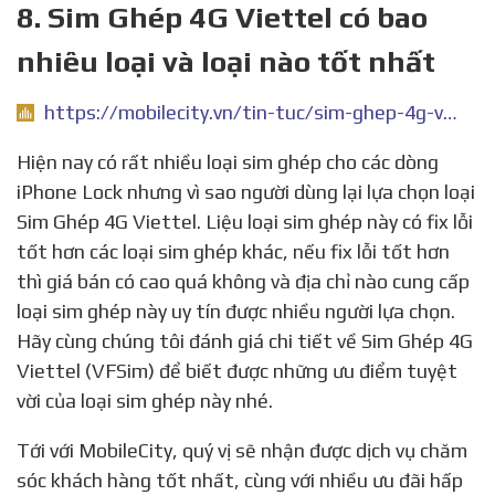
8. Sim Ghép 4G Viettel có bao
nhiêu loại và loại nào tốt nhất
https://mobilecity.vn/tin-tuc/sim-ghep-4g-viettel-co-bao-nhieu-loai-va-loai-nao-tot-nhat.html
Hiện nay có rất nhiều loại sim ghép cho các dòng
iPhone Lock nhưng vì sao người dùng lại lựa chọn loại
Sim Ghép 4G Viettel. Liệu loại sim ghép này có fix lỗi
tốt hơn các loại sim ghép khác, nếu fix lỗi tốt hơn
thì giá bán có cao quá không và địa chỉ nào cung cấp
loại sim ghép này uy tín được nhiều người lựa chọn.
Hãy cùng chúng tôi đánh giá chi tiết về Sim Ghép 4G
Viettel (VFSim) để biết được những ưu điểm tuyệt
vời của loại sim ghép này nhé.
Tới với MobileCity, quý vị sẽ nhận được dịch vụ chăm
sóc khách hàng tốt nhất, cùng với nhiều ưu đãi hấp