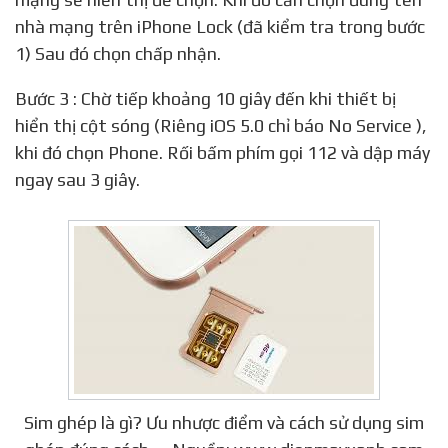
nhà mạng trên iPhone Lock (đã kiểm tra trong bước
1) Sau đó chọn chấp nhận.
Bước 3 : Chờ tiếp khoảng 10 giây đến khi thiết bị
hiển thị cột sóng (Riêng iOS 5.0 chỉ báo No Service ),
khi đó chọn Phone. Rối bấm phím gọi 112 và dập máy
ngay sau 3 giây.
Sim ghép là gì? Ưu nhược điểm và cách sử dụng sim