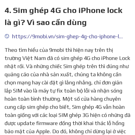
4. Sim ghép 4G cho iPhone lock
là gì? Vì sao cần dùng
https://9mobi.vn/sim-ghep-4g-cho-iphone-lock-la-gi-vi-sao-can-dung-18992n.aspx
Theo tìm hiểu của 9mobi thì hiện nay trên thị
trường Việt Nam đã có sim ghép 4G cho iPhone Lock
nhật rồi. Và những chiếc Sim ghép trên thì đúng như
quảng cáo của nhà sản xuất, chúng ta không cần
chọn mạng hay cài đặt gì lằng nhằng, chỉ đơn giản
lắp SIM vào là máy tự fix toàn bộ lỗi và nhận sóng
hoàn toàn bình thường. Một số cửa hàng chuyên
cung cấp sim ghép cho biết, Sim ghép 4G vẫn hoàn
toàn giống với các loại SIM ghép 3G hiện có những đã
được update firmware đồng thời khai thác lỗ hổng
bảo mật của Apple. Do đó, không chỉ dừng lại ở việc