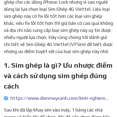
ghép cho các dòng iPhone Lock nhưng vì sao người
dùng lại lựa chọn loại Sim Ghép 4G Viettel. Liệu loại
sim ghép này có fix lỗi tốt hơn các loại sim ghép
khác, nếu fix lỗi tốt hơn thì giá bán có cao quá không
và địa chỉ nào cung cấp loại sim ghép này uy tín được
nhiều người lựa chọn. Hãy cùng chúng tôi đánh giá
chi tiết về Sim Ghép 4G Viettel (VFSim) để biết được
những ưu điểm tuyệt vời của loại sim ghép này nhé.
1. Sim ghép là gì? Ưu nhược điểm
và cách sử dụng sim ghép đúng
cách
https://www.dienmayxanh.com/kinh-nghiem-hay/sim-ghep-la-gi-thuong-co-tren-cac-dong-dien-thoai-1133063
Sau khi đã lắp khay sim vào máy, 1 bảng các nhà
mạng sẽ hiển thị để chọn. Khi đó cần chọn đúng tên