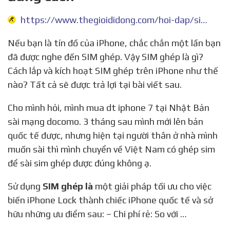
https://www.thegioididong.com/hoi-dap/sim-ghep-la-gi-804432
Nếu bạn là tín đồ của iPhone, chắc chắn một lần bạn
đã được nghe đến SIM ghép. Vậy SIM ghép là gì?
Cách lắp và kích hoạt SIM ghép trên iPhone như thế
nào? Tất cả sẽ được trả lợi tại bài viết sau.
Cho mình hỏi, mình mua dt iphone 7 tại Nhật Bản
sài mạng docomo. 3 tháng sau mình mới lên bản
quốc tế được, nhưng hiện tại người thân ở nhà mình
muốn sài thì mình chuyển về Việt Nam có ghép sim
để sài sim ghép được đúng không ạ.
Sử dụng
SIM ghép là
một giải pháp tối ưu cho việc
biến iPhone Lock thành chiếc iPhone quốc tế và sở
hữu những ưu điểm sau: – Chi phí rẻ: So với …