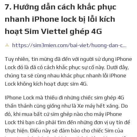
7. Hướng dẫn cách khắc phục
nhanh iPhone lock bị lỗi kích
hoạt Sim Viettel ghép 4G
https://sim3mien.com/bai-viet/huong-dan-cach-khac-phuc-nhanh-iphone-lock-bi-loi-kich-hoat-sim-viettel-ghep-4g
Tuy nhiên, tin mừng đã đến với người sử dụng iPhone
Lock đó là đã có cách khắc phục sự cố này. Dưới đây,
chúng ta sẽ cùng nhau khác phục nhanh lỗi iPhone
Lock không kích hoạt được sim 4G.
IPhone Lock mà thiếu đi những chiếc sim ghép 4G
thần thánh cũng giống như là Xe máy hết xăng. Do
đó, khi mua bất cứ sim ghép nào cho máy iPhone
Lock thì bạn cần phải tìm đến những đơn vị uy tín để
thực hiện. Điều này sẽ đảm bảo cho chiếc Sim của