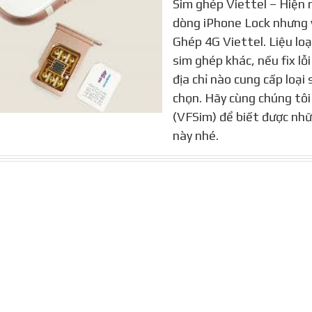
Sim ghép Viettel – Hiện n
dòng iPhone Lock nhưng vì
Ghép 4G Viettel. Liệu loại
sim ghép khác, nếu fix lỗ
địa chỉ nào cung cấp loại
chọn. Hãy cùng chúng tôi 
(VFSim) để biết được nhữ
này nhé.