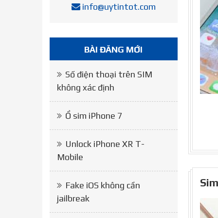
info@uytintot.com
BÀI ĐĂNG MỚI
Số điện thoại trên SIM
không xác định
Ổ sim iPhone 7
Unlock iPhone XR T-
Mobile
Sim
Fake iOS không cần
jailbreak