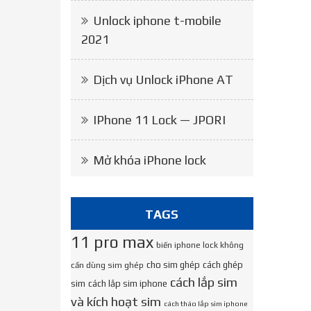
Unlock iphone t-mobile
2021
Dịch vụ Unlock iPhone AT
IPhone 11 Lock — JPORI
Mở khóa iPhone lock
TAGS
11 pro max
biến iphone lock không
cho sim ghép
cách ghép
cần dùng sim ghép
cách lắp sim
sim
cách lắp sim iphone
và kích hoạt sim
cách tháo lắp sim iphone