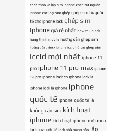
cách tháo và lắp sim iphone
cách tắt nguồn
ghép sim fix quốc
iphone
các loại sim ghép
ghép sim
tế cho iphone lock
iphone
giá rẻ nhất
how to unlock
hướng dẫn ghép sim
hưng thịnh mobile
iccid hổ trợ ghép sim
hướng dẫn unlock iphone
iccid mới nhất
iphone 11
iphone 11 pro max
pro
iphone
iphone lock có
iphone lock là
12 pro
iphone
iphone lock là iphone
quốc tế
iphone quốc tế là
kích hoạt
không cần sim
iphone
kích hoạt iphone mới mua
lắp
lock hay quốc tế
lock nhà mạng nào