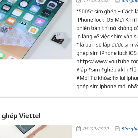
17/03/2022
Sim gh
*5005* sim ghép – Cách l
iPhone lock iOS Mới Khi i
phiên bản thì nó không 
lo lắng về việc shim vẫn s
* là bạn sẽ lắp được sim v
ghép sim iPhone lock iOS 
https:/www.youtube.co
#lắp #sim #ghép #khi #lỗ
#Mới Từ khóa: fix loi ipho
ghép sim iphone mới nhấ
 ghép Viettel
25/02/2022
Sim gh