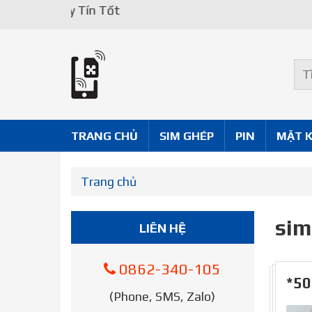
Uy Tín Tốt
TRANG CHỦ
SIM GHÉP
PIN
MẶT 
Trang chủ
sim
LIÊN HỆ
0862-340-105
*50
(Phone, SMS, Zalo)