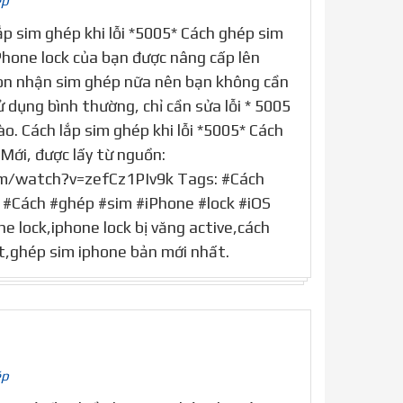
ép
ắp sim ghép khi lỗi *5005* Cách ghép sim
Phone lock của bạn được nâng cấp lên
còn nhận sim ghép nữa nên bạn không cần
ử dụng bình thường, chỉ cần sửa lỗi * 5005
ào. Cách lắp sim ghép khi lỗi *5005* Cách
Mới, được lấy từ nguồn:
m/watch?v=zefCz1PIv9k Tags: #Cách
i #Cách #ghép #sim #iPhone #lock #iOS
ne lock,iphone lock bị văng active,cách
t,ghép sim iphone bản mới nhất.
ép