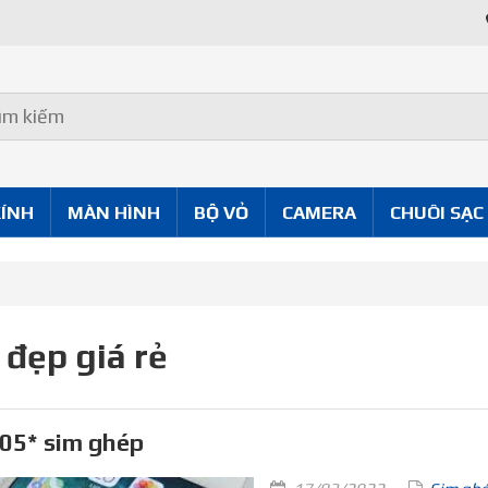
KÍNH
MÀN HÌNH
BỘ VỎ
CAMERA
CHUÔI SẠC
 đẹp giá rẻ
05* sim ghép