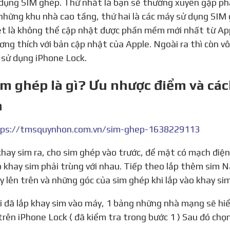
 dụng SIM ghép. Thứ nhất là bạn sẽ thường xuyên gặp phả
những khu nhà cao tầng, thứ hai là các máy sử dụng SIM 
ệt là không thể cập nhật được phần mềm mới nhất từ Appl
ơng thích với bản cập nhật của Apple. Ngoài ra thì còn v
i sử dụng iPhone Lock.
im ghép là gì? Ưu nhược điểm và cá
h
ps://tmsquynhon.com.vn/sim-ghep-1638229113
o khay sim phải trùng với nhau. Tiếp theo lắp thêm sim 
y lên trên và những góc của sim ghép khi lắp vào khay si
rên iPhone Lock ( đã kiểm tra trong bước 1 ) Sau đó chọ