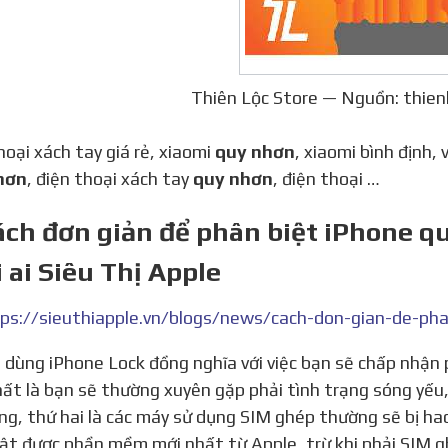
Thiên Lộc Store — Nguồn: thien
thoại xách tay giá rẻ, xiaomi
quy nhơn
, xiaomi bình định,
hơn
, điện thoại xách tay
quy nhơn
, điện thoại …
ách đơn giản để phân biệt iPhone q
 ai Siêu Thị Apple
ất là bạn sẽ thường xuyên gặp phải tình trạng sóng yếu
ng, thứ hai là các máy sử dụng SIM ghép thường sẽ bị hao
ật được phần mềm mới nhất từ Apple, trừ khi phải SIM g