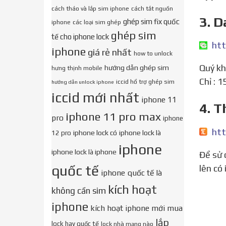
cách tháo và lắp sim iphone
cách tắt nguồn
3. D
ghép sim fix quốc
iphone
các loại sim ghép
ghép sim
tế cho iphone lock
htt
iphone
giá rẻ nhất
how to unlock
Quý 
hướng dẫn ghép sim
hưng thịnh mobile
Chỉ : 
iccid hổ trợ ghép sim
hướng dẫn unlock iphone
iccid mới nhất
iphone 11
4. T
iphone 11 pro max
pro
iphone
htt
iphone lock có
iphone lock là
12 pro
iphone
iphone lock là iphone
Để sử dụng Apple Watch Series 1 trở lên có watchOS 6.2, bạn cần ghép đôi Apple Watch với iPhone 6s trở
quốc tế
lên có 
iphone quốc tế là
kích hoạt
không cần sim
iphone
kích hoạt iphone mới mua
lắp
lock hay quốc tế
lock nhà mạng nào