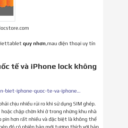
locstore.com
 viettablet
quy nhơn
,mau điện thoại uy tín
uốc tế và iPhone lock không
https://sieuthiapple.vn/blogs/news/cach-don-gian-de-phan-biet-iphone-quoc-te-va-iphone-lock-khong-phai-ai-cung-biet
, hoặc chập chờn khi ở trong những khu nhà
 pin hơn rất nhiều và đặc biệt là không thể
hép đó có phiên bản mới tương thích với bản