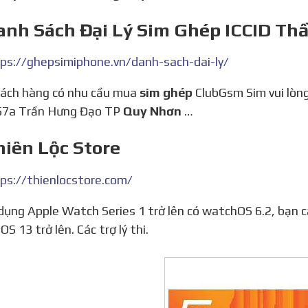
anh Sách Đại Lý Sim Ghép ICCID Thầ
ps://ghepsimiphone.vn/danh-sach-dai-ly/
khách hàng có nhu cầu mua
sim ghép
ClubGsm Sim vui lòng
157a Trần Hưng Đạo TP
Quy Nhơn
…
hiên Lộc Store
ps://thienlocstore.com/
iOS 13 trở lên. Các trợ lý thi.