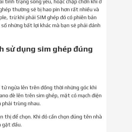
i tình trạng sóng yếu, hoặc chập chờn khi ở
ghép thường sẽ bị hao pin hơn rất nhiều và
e, trừ khi phải SIM ghép đó có phiên bản
ô số những bất lợi khác mà bạn sẽ phải đánh
ch sử dụng sim ghép đúng
Nano đè lên trên sim ghép, mặt có mạch điện
m phải trùng nhau.
n gật đầu.