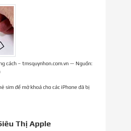
đúng cách – tmsquynhon.com.vn — Nguồn:
n
hẻ sim để mở khoá cho các iPhone đã bị
Siêu Thị Apple