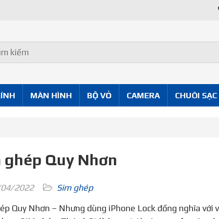
KÍNH
MÀN HÌNH
BỘ VỎ
CAMERA
CHUÔI SẠC
 ghép Quy Nhơn
04/2022
Sim ghép