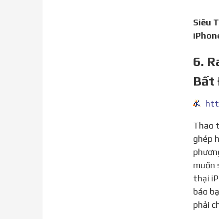
Siêu 
iPhon
6. 
Bất
htt
Thao tác Unlock mạng bằng sim ghép cso trật tự thực hành theo những bước sau: trước nhất, bạn lấy sim
ghép h
phương
muốn s
thại i
báo bạ
phải c