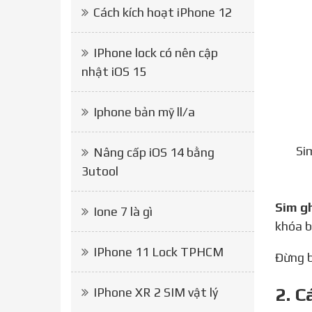
Cách kích hoạt iPhone 12
IPhone lock có nên cập
nhật iOS 15
Iphone bản mỹ ll/a
Si
Nâng cấp iOS 14 bằng
3utool
Sim g
Ione 7 là gì
khóa b
IPhone 11 Lock TPHCM
Đừng 
2. C
IPhone XR 2 SIM vật lý