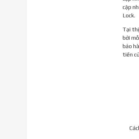
cập nh
Lock.
Tại thị trường Việt Nam, hiên tại cả hai loại hàng iPhone Quốc tế chính hãng và Lock đều được ưa chuộng
bởi mỗ
bảo hà
tiền c
Các