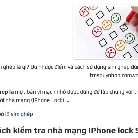
m ghép là gì? Ưu nhược điểm và cách sử dụng sim ghép 
tmsquynhon.com.v
hép là
một bản vi mạch nhỏ được dùng để lắp chung với t
ởi nhà mạng (iPhone Lock). …
bỏ lỡ
sim ghép
ách kiểm tra nhà mạng iPhone lock 