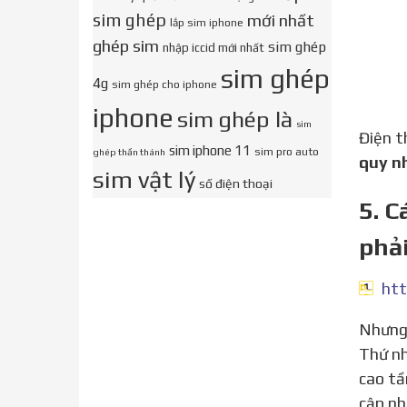
sim ghép
mới nhất
lắp sim iphone
ghép sim
sim ghép
nhập iccid mới nhất
sim ghép
4g
sim ghép cho iphone
iphone
sim ghép là
sim
Điện 
sim iphone 11
sim pro auto
ghép thần thánh
quy n
sim vật lý
số điện thoại
5. C
phải
Nhưng dùng iPhone Lock đồng nghĩa với việc bạn sẽ chấp nhận phải chịu nhiều rủi ro khi sử dụng SIM ghép.
Thứ nh
cao tầ
cập nh