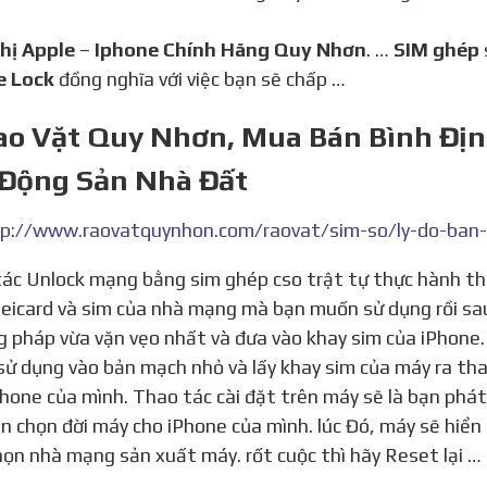
Thị Apple
–
Iphone Chính Hãng Quy Nhơn
. …
SIM ghép
e Lock
đồng nghĩa với việc bạn sẽ chấp …
Rao Vặt Quy Nhơn, Mua Bán Bình Địn
 Động Sản Nhà Đất
p://www.raovatquynhon.com/raovat/sim-so/ly-do-ban-
eicard và sim của nhà mạng mà bạn muốn sử dụng rồi sa
 pháp vừa vặn vẹo nhất và đưa vào khay sim của iPhone. 
ử dụng vào bản mạch nhỏ và lấy khay sim của máy ra th
Phone của mình. Thao tác cài đặt trên máy sẽ là bạn phá
n chọn đời máy cho iPhone của mình. lúc Đó, máy sẽ hiển
họn nhà mạng sản xuất máy. rốt cuộc thì hãy Reset lại …