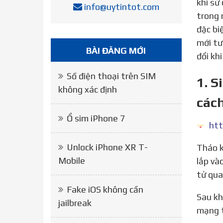
khi sử
info@uytintot.com
trong 
đặc bi
mới tư
BÀI ĐĂNG MỚI
đổi kh
Số điện thoại trên SIM
1. S
không xác định
các
Ổ sim iPhone 7
htt
Unlock iPhone XR T-
Tháo khay sim ra, cho sim ghép vào trước, để mặt có mạch điện tử ngửa lên trên đồng thời những góc khi
Mobile
lắp và
tử qua
Fake iOS không cần
Sau khi đã lắp khay sim vào máy, 1 bảng những nhà mạng sẽ hiển thị để chọn. Khi đó cần chọn đúng tên nhà
jailbreak
mạng t