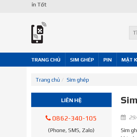
Uy Tín Tốt
TRANG CHỦ
SIM GHÉP
PIN
MẶT 
Trang chủ
Sim ghép
Sim
LIÊN HỆ
29/
0862-340-105
(Phone, SMS, Zalo)
Sim ghép Quy Nhơn – Nhưng dùng iPhone Lock đồng nghĩa với việc bạn sẽ chấp nhận phải chịu nhiều rủi ro