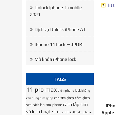
htt
Unlock iphone t-mobile
2021
Dịch vụ Unlock iPhone AT
IPhone 11 Lock — JPORI
Mở khóa iPhone lock
TAGS
11 pro max
biến iphone lock không
cho sim ghép
cách ghép
cần dùng sim ghép
cách lắp sim
sim
cách lắp sim iphone
…
iPh
và kích hoạt sim
Apple
cách tháo lắp sim iphone