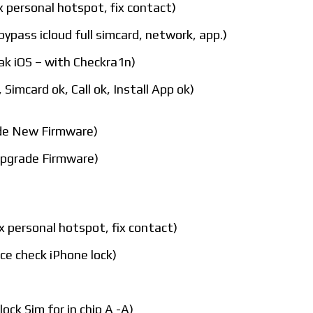
fix personal hotspot, fix contact)
bypass icloud full simcard, network, app.)
eak iOS – with Checkra1n)
, Simcard ok, Call ok, Install App ok)
de New Firmware)
Upgrade Firmware)
ix personal hotspot, fix contact)
ance check iPhone lock)
ock Sim for in chip A -A)