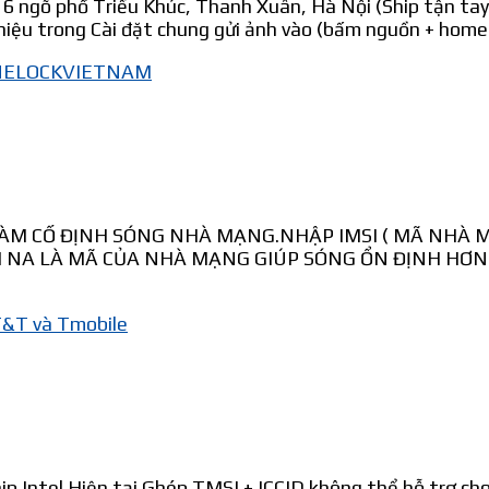
ố 6 ngõ phố Triều Khúc, Thanh Xuân, Hà Nội (Ship tận tay
thiệu trong Cài đặt chung gửi ảnh vào (bấm nguồn + home
ONELOCKVIETNAM
 LÀM CỐ ĐỊNH SÓNG NHÀ MẠNG.NHẬP IMSI ( MÃ NHÀ 
M NA LÀ MÃ CỦA NHÀ MẠNG GIÚP SÓNG ỔN ĐỊNH H
T&T và Tmobile
p Intel.Hiện tại Ghép TMSI + ICCID không thể hỗ trợ cho