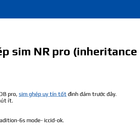
p sim NR pro (inheritance
 DB pro,
sim ghép uy tín tốt
đình đám trước đây.
út ít.
dition-6s mode- iccid-ok.