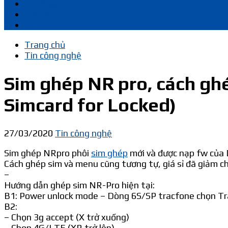
Chuôi sạc
Liên hệ
Menu
Trang chủ
Tin công nghệ
Sim ghép NR pro, cách ghé
Simcard for Locked)
27/03/2020
Tin công nghệ
Sim ghép NRpro phôi
sim ghép
mới và được nạp fw của
Cách ghép sim và menu cũng tương tự, giá sỉ đã giảm ch
–
Hướng dẫn ghép sim NR-Pro hiện tại:
B1: Power unlock mode – Dòng 6S/SP tracfone chọn Tra
B2:
– Chọn 3g accept (X trở xuống)
– Chọn 4G/LTE (XR trở lên)