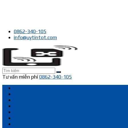
0862-340-105
info@uytintot.com
Tư vấn miễn phí
0862-340-105
Trang chủ
Sim ghép
Pin
Mặt kính
Màn hình
Bộ vỏ
Camera