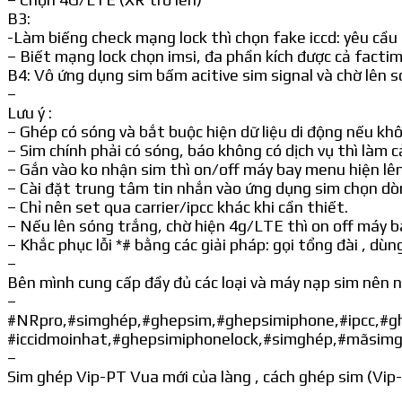
B3:
-Làm biếng check mạng lock thì chọn fake iccd: yêu cầu
– Biết mạng lock chọn imsi, đa phần kích được cả facti
B4: Vô ứng dụng sim bấm acitive sim signal và chờ lên s
–
Lưu ý :
– Ghép có sóng và bắt buộc hiện dữ liệu di động nếu khôn
– Sim chính phải có sóng, báo không có dịch vụ thì làm c
– Gắn vào ko nhận sim thì on/off máy bay menu hiện lê
– Cài đặt trung tâm tin nhắn vào ứng dụng sim chọn dò
– Chỉ nên set qua carrier/ipcc khác khi cần thiết.
– Nếu lên sóng trắng, chờ hiện 4g/LTE thì on off máy ba
– Khắc phục lỗi *# bằng các giải pháp: gọi tổng đài , 
–
Bên mình cung cấp đầy đủ các loại và máy nạp sim nên n
–
#NRpro,#simghép,#ghepsim,#ghepsimiphone,#ipcc,#g
#iccidmoinhat,#ghepsimiphonelock,#simghép,#mãsim
–
Sim ghép Vip-PT Vua mới của làng , cách ghép sim (Vip