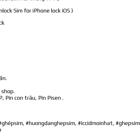
lock Sim for iPhone lock iOS )
ck
ần.
 shop.
, Pin con trâu, Pin Pisen .
p