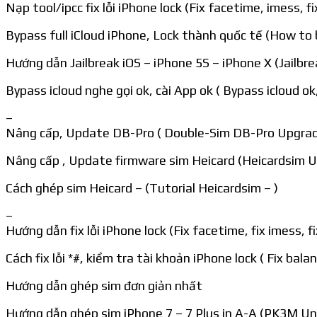
Nạp tool/ipcc fix lỗi iPhone lock (Fix facetime, imess, 
Bypass full iCloud iPhone, Lock thành quốc tế (How to 
Hướng dẫn Jailbreak iOS – iPhone 5S – iPhone X (Jailbr
Bypass icloud nghe gọi ok, cài App ok ( Bypass icloud ok
–
Nâng cấp, Update DB-Pro ( Double-Sim DB-Pro Upgra
Nâng cấp , Update firmware sim Heicard (Heicardsim 
Cách ghép sim Heicard – (Tutorial Heicardsim – )
–
Hướng dẫn fix lỗi iPhone lock (Fix facetime, fix imess, f
Cách fix lỗi *#, kiểm tra tài khoản iPhone lock ( Fix bal
Hướng dẫn ghép sim đơn giản nhất
Hướng dẫn ghép sim iPhone 7 – 7 Plus in A-A (PK3M Unl