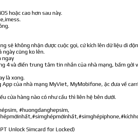
 iOS hoặc cao hơn sau này.
me,imess.
óng.
g sẽ không nhận được cuộc gọi, cứ kích lên dữ liệu di độn
ả ngày cũng ko lên.
n ngay
ng 4 và điền trung tâm tin nhắn của nhà mạng, bấm gởi v
y là xong.
dùng App của nhà mạng MyViet, MyMobifone, ặc đưa về car
ếu cửa hàng nào có như cầu thì liên hệ bên dưới.
hépsim, #huongdanghepsim,
ghépmớinhất,#simghépmớinhất,#simghépiphone,#kích
-PT Unlock Simcard for Locked)