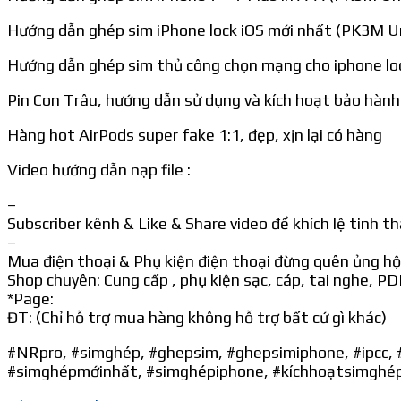
Hướng dẫn ghép sim iPhone lock iOS mới nhất (PK3M Un
Hướng dẫn ghép sim thủ công chọn mạng cho iphone lo
Pin Con Trâu, hướng dẫn sử dụng và kích hoạt bảo hành
Hàng hot AirPods super fake 1:1, đẹp, xịn lại có hàng
Video hướng dẫn nạp file :
–
Subscriber kênh & Like & Share video để khích lệ tinh th
–
Mua điện thoại & Phụ kiện điện thoại đừng quên ủng hộ
Shop chuyên: Cung cấp , phụ kiện sạc, cáp, tai nghe, PDP
*Page:
ĐT: (Chỉ hỗ trợ mua hàng không hỗ trợ bất cứ gì khác)
#NRpro, #simghép, #ghepsim, #ghepsimiphone, #ipcc, #ghépsim, #huongdanghepsim, #iccidmoinhat, #ghepsimiphonelock, #simghép2020, #mãsimghépmớinhất,
#simghépmớinhất, #simghépiphone, #kíchhoạtsimghé