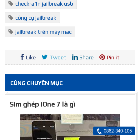
checkra1n jailbreak usb
công cụ jailbreak
jailbreak trên máy mac
Like
Tweet
Share
Pin it
CÙNG CHUYÊN MỤC
Sim ghép iOne 7 là gì
0862-340-105