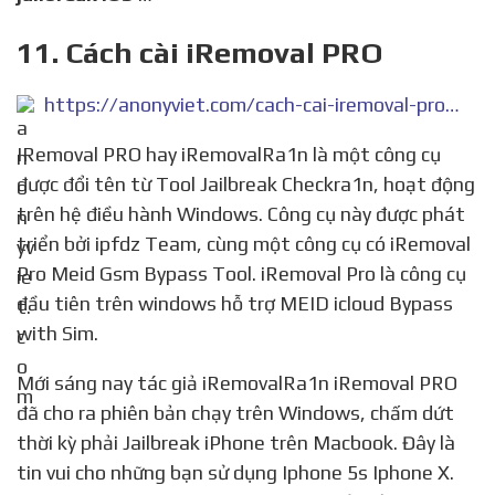
11. Cách cài iRemoval PRO
https://anonyviet.com/cach-cai-iremoval-pro-checkra1n-tren-windows-de-jailbreak-iphone/
IRemoval PRO hay iRemovalRa1n là một công cụ
được đổi tên từ Tool Jailbreak Checkra1n, hoạt động
trên hệ điều hành Windows. Công cụ này được phát
triển bởi ipfdz Team, cùng một công cụ có iRemoval
Pro Meid Gsm Bypass Tool. iRemoval Pro là công cụ
đầu tiên trên windows hỗ trợ MEID icloud Bypass
with Sim.
Mới sáng nay tác giả iRemovalRa1n iRemoval PRO
đã cho ra phiên bản chạy trên Windows, chấm dứt
thời kỳ phải Jailbreak iPhone trên Macbook. Đây là
tin vui cho những bạn sử dụng Iphone 5s Iphone X.