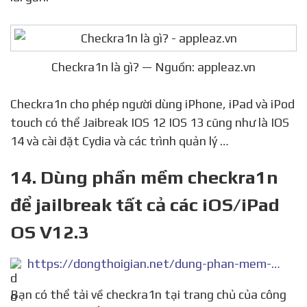
Checkra1n là gì? — Nguồn: appleaz.vn
Checkra1n cho phép người dùng iPhone, iPad và iPod
touch có thể Jaibreak IOS 12 IOS 13 cũng như là IOS
14 và cài đặt Cydia và các trình quản lý …
14. Dùng phần mềm checkra1n
để jailbreak tất cả các iOS/iPad
OS V12.3
https://dongthoigian.net/dung-phan-mem-checkra1n-de-jailbreak-tat-ca-cac-ios-ipados-v12-3/
Bạn có thể tải về checkra1n tại trang chủ của công