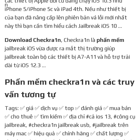
các thiết bị Apple đời cũ đang chạy iOS 10.3 như
iPhone 5/iPhone 5c và iPad 4th. Nếu như thiết bị
của bạn đã nâng cấp lên phiên bản vá lỗi mới nhất
này thì bạn cần tìm hiểu cách Jailbreak iOS 10 …
Download Checkra1n
, Checkra1n là
phần mềm
jailbreak iOS vừa được ra mắt thị trường giúp
jailbreak toàn bộ các thiết bị A7-A11 và hỗ trợ trải
dài từ iOS 12.3 …
Phần mềm checkra1n và các truy
vấn tương tự
Tags: ✅ giá ✅ dịch vụ ✅ top ✅ đánh giá ✅ mua bán
✅ cho thuê ✅ tìm kiếm ✅ địa chỉ
#cả ios 13
,
#công cụ
jailbreak
,
#checkra1n jailbreak usb
,
#jailbreak trên
máy mac
✅ hiệu quả ✅ chính hãng ✅ chất lượng ✅