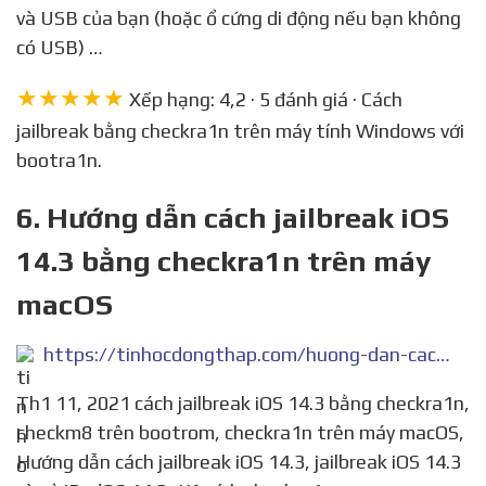
và USB của bạn (hoặc ổ cứng di động nếu bạn không
có USB) …
★★★★★
Xếp hạng: 4,2 · 5 đánh giá · Cách
jailbreak bằng checkra1n trên máy tính Windows với
bootra1n.
6. Hướng dẫn cách jailbreak iOS
14.3 bằng checkra1n trên máy
macOS
https://tinhocdongthap.com/huong-dan-cach-jailbreak-ios-14-3-bang-checkra1n-tren-may-macos.html
Th1 11, 2021 cách jailbreak iOS 14.3 bằng checkra1n,
checkm8 trên bootrom, checkra1n trên máy macOS,
Hướng dẫn cách jailbreak iOS 14.3, jailbreak iOS 14.3