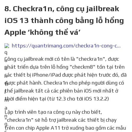
8. Checkra1n, công cụ jailbreak
iOS 13 thành công bằng lỗ hổng
Apple ‘không thể vá’
https://quantrimang.com/checkra1n-cong-cu-jailbreak-ios-13-thanh-cong-167812
Công cụ jailbreak mới có tên là "checkra1n", được
phát triển dựa trên lỗ hổng "checkm8" tồn tại trên
các thiết bị iPhone/iPad được phát hiện trước đó, đã
được phát hành. Checkra1n cho phép người dùng có
thể jailbreak tất cả các phiên bản iOS mới nhất ở
thời điểm hiện tại (từ 12.3 cho tới iOS 13.2.2)
Lập trình viên tạo ra công cụ này cho biết,
"checkra1n" sẽ hỗ trợ jailbreak các thiết bị chạy
trên con chip Apple A11 trở xuống bao gồm các mẫu