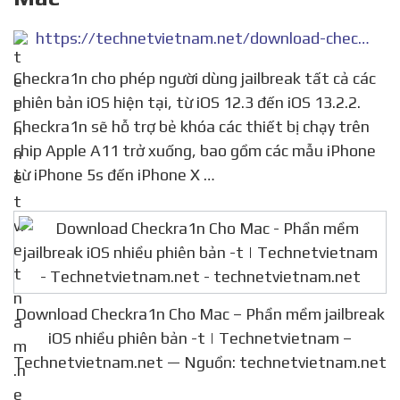
https://technetvietnam.net/download-checkra1n-cho-mac-phan-mem-jailbreak-ios-nhieu-phien-ban-t-technetvietnam/
Checkra1n cho phép người dùng jailbreak tất cả các
phiên bản iOS hiện tại, từ iOS 12.3 đến iOS 13.2.2.
Checkra1n sẽ hỗ trợ bẻ khóa các thiết bị chạy trên
chip Apple A11 trở xuống, bao gồm các mẫu iPhone
từ iPhone 5s đến iPhone X …
Download Checkra1n Cho Mac – Phần mềm jailbreak
iOS nhiều phiên bản -t | Technetvietnam –
Technetvietnam.net — Nguồn: technetvietnam.net