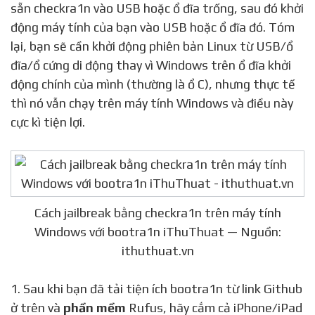
sẵn checkra1n vào USB hoặc ổ đĩa trống, sau đó khởi
động máy tính của bạn vào USB hoặc ổ đĩa đó. Tóm
lại, bạn sẽ cần khởi động phiên bản Linux từ USB/ổ
đĩa/ổ cứng di động thay vì Windows trên ổ đĩa khởi
động chính của mình (thường là ổ C), nhưng thực tế
thì nó vẫn chạy trên máy tính Windows và điều này
cực kì tiện lợi.
Cách jailbreak bằng checkra1n trên máy tính
Windows với bootra1n iThuThuat — Nguồn:
ithuthuat.vn
1. Sau khi bạn đã tải tiện ích bootra1n từ link Github
ở trên và
phần mềm
Rufus, hãy cắm cả iPhone/iPad