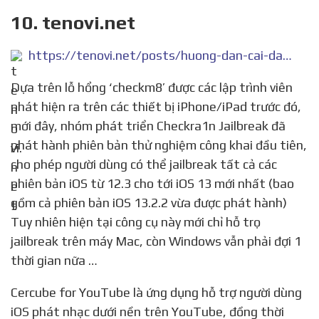
10. tenovi.net
https://tenovi.net/posts/huong-dan-cai-dat-va-jailbreak-ios-123-1322-bang-checkra1n-tren-may-mac-1573442344.html
Dựa trên lỗ hổng ‘checkm8’ được các lập trình viên
phát hiện ra trên các thiết bị iPhone/iPad trước đó,
mới đây, nhóm phát triển Checkra1n Jailbreak đã
phát hành phiên bản thử nghiệm công khai đầu tiên,
cho phép người dùng có thể jailbreak tất cả các
phiên bản iOS từ 12.3 cho tới iOS 13 mới nhất (bao
gồm cả phiên bản iOS 13.2.2 vừa được phát hành)
Tuy nhiên hiện tại công cụ này mới chỉ hỗ trọ
jailbreak trên máy Mac, còn Windows vẫn phải đợi 1
thời gian nữa …
Cercube for YouTube là ứng dụng hỗ trợ người dùng
iOS phát nhạc dưới nền trên YouTube, đồng thời