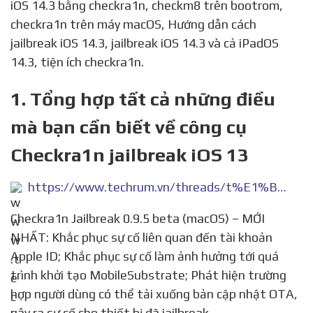
iOS 14.3 bằng checkra1n, checkm8 trên bootrom,
checkra1n trên máy macOS, Hướng dẫn cách
jailbreak iOS 14.3, jailbreak iOS 14.3 và cả iPadOS
14.3, tiện ích checkra1n.
1. Tổng hợp tất cả những điều
mà bạn cần biết về công cụ
Checkra1n jailbreak iOS 13
https://www.techrum.vn/threads/t%E1%BB%95ng-h%E1%BB%A3p-t%E1%BA%A5t-c%E1%BA%A3-nh%E1%BB%AFng-%C4%91i%E1%BB%81u-m%C3%A0-b%E1%BA%A1n-c%E1%BA%A7n-bi%E1%BA%BFt-v%E1%BB%81-c%C3%B4ng-c%E1%BB%A5-checkra1n-jailbreak-ios-13.263935/
Checkra1n Jailbreak 0.9.5 beta (macOS) – MỚI
NHẤT: Khắc phục sự cố liên quan đến tài khoản
Apple ID; Khắc phục sự cố làm ảnh hưởng tới quá
trình khởi tạo MobileSubstrate; Phát hiện trường
hợp người dùng có thể tải xuống bản cập nhật OTA,
gây ra sự cố cho thiết bị đã jailbreak.