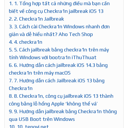
1.
1. Tổng hợp tất cả những điều mà bạn cần
biết về công cụ Checkra1n jailbreak iOS 13
2.
2. Checkra1n Jailbreak
3.
3. Cách cài Checkra1n Windows nhanh đơn
giản và dễ hiểu nhất? Aho Tech Shop
4.
4. checkra1n
5.
5. Cách jailbreak bằng checkra1n trên máy
tính Windows với bootra1n iThuThuat
6.
6. Hướng dẫn cách jailbreak iOS 14.3 bằng
checkra1n trên máy macOS
7.
7. Hướng dẫn cách Jailbreak iOS 13 bằng
Checkra1n
8.
8. Checkra1n, công cụ jailbreak iOS 13 thành
công bằng lỗ hổng Apple ‘không thể vá’
9.
9. Hướng dẫn jailbreak bằng Checkra1n thông
qua USB Boot trên Windows
10.
10. tenovi.net