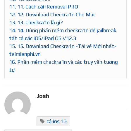
11.
11. Cách cài iRemoval PRO
12.
12. Download Checkra1n Cho Mac
13.
13. Checkra1n là gì?
14.
14. Dùng phần mềm checkra1n để jailbreak
tất cả các iOS/iPad OS V12.3
15.
15. Download Checkra1n -Tải về Mới nhất-
taimienphi.vn
16.
Phần mềm checkra1n và các truy vấn tương
tự
Josh
cả ios 13