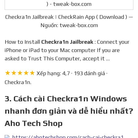
Checkra1n Jailbreak | CheckRain App ( Download ) —
Nguồn: tweak-box.com
How to Install
Checkra1n Jailbreak
: Connect your
iPhone or iPad to your Mac computer If you are
asked to Trust This Computer, accept it …
★★★★★
Xếp hạng: 4,7 · 193 đánh giá ·
Checkra1n.
3. Cách cài Checkra1n Windows
nhanh đơn giản và dễ hiểu nhất?
Aho Tech Shop
https://ahotechshop.com/cach-cai-checkra1n-tren-window-nhanh-don-gian-va-de-hieu-nhat.html