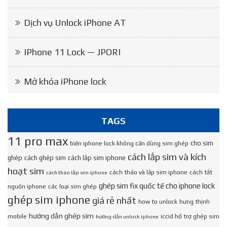
Dịch vụ Unlock iPhone AT
IPhone 11 Lock — JPORI
Mở khóa iPhone lock
TAGS
11 pro max
cho sim
biến iphone lock không cần dùng sim ghép
cách lắp sim và kích
ghép
cách ghép sim
cách lắp sim iphone
hoạt sim
cách tháo và lắp sim iphone
cách tắt
cách tháo lắp sim iphone
ghép sim fix quốc tế cho iphone lock
nguồn iphone
các loại sim ghép
ghép sim iphone
giá rẻ nhất
how to unlock
hưng thịnh
hướng dẫn ghép sim
mobile
iccid hổ trợ ghép sim
hướng dẫn unlock iphone