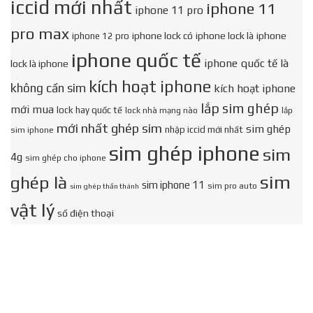
iccid mới nhất
iphone 11
iphone 11 pro
pro max
iphone lock có
iphone lock là
iphone
iphone 12 pro
iphone quốc tế
iphone quốc tế là
lock là iphone
kích hoạt iphone
không cần sim
kích hoạt iphone
lắp sim ghép
mới mua
lock hay quốc tế
lock nhà mạng nào
lắp
mới nhất ghép sim
sim ghép
nhập iccid mới nhất
sim iphone
sim ghép iphone
sim
4g
sim ghép cho iphone
sim
ghép là
sim iphone 11
sim pro auto
sim ghép thần thánh
vật lý
số điện thoại