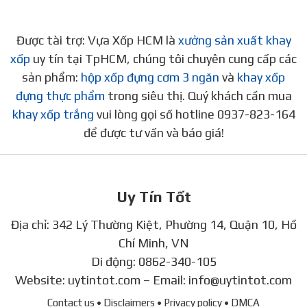
Được tài trợ: Vựa Xốp HCM là
xưởng sản xuất khay
xốp
uy tín tại TpHCM, chúng tôi chuyên cung cấp các
sản phẩm:
hộp xốp đựng cơm 3 ngăn
và
khay xốp
đựng thực phẩm
trong siêu thị. Quý khách cần mua
khay xốp trắng
vui lòng gọi số hotline 0937-823-164
để được tư vấn và báo giá!
Uy Tín Tốt
Địa chỉ: 342 Lý Thường Kiệt, Phường 14, Quận 10, Hồ
Chí Minh, VN
Di động:
0862-340-105
Website:
uytintot.com
– Email:
info@uytintot.com
Contact us
• Disclaimers
• Privacy policy
• DMCA