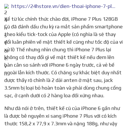
https://24hstore.vn/dien-thoai-iphone-7-plus-cu/iphone-7-plus-128gb-cu-98-p481
Kể từ lúc chính thức chào đời, iPhone 7 Plus 128GB
Cũ đã đánh dấu chu kỳ ra mắt sản phẩm smartphone
theo kiểu tick-tock của Apple (có nghĩa là sẽ thay
đổi luân phiên về mặt thiết kế cũng như tốc độ của vi
xử lí) Thế nhưng nhìn chung thì iPhone 7 Plus lại
không có thay đổi gì về mặt thiết kế nếu đem lên
bàn cân so sánh với iPhone 6 ngày trước, cả vẻ bề
ngoài lẫn kích thước. Có chăng sự khác biệt duy nhất
được thấy rõ chính là 2 dải anten ở mặt sau, jack
3.5mm bị loại bỏ hoàn toàn và phải dùng chung cổng
sạc, ở cạnh dưới có 2 hàng loa đối xứng nhau.
Như đã nói ở trên, thiết kế cũ của iPhone 6 gần như
là được bê nguyên xi sang iPhone 7 Plus với có kích
thước 158,2 x 77,9 x 7.3mm và nặng 188g, như vậy