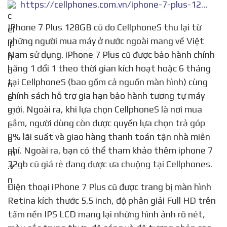
https://cellphones.com.vn/iphone-7-plus-128-gb-cu.html
IPhone 7 Plus 128GB cũ do CellphoneS thu lại từ
những người mua máy ở nước ngoài mang về Việt
Nam sử dụng. iPhone 7 Plus cũ được bảo hành chính
hãng 1 đổi 1 theo thời gian kích hoạt hoặc 6 tháng
tại CellphoneS (bao gồm cả nguồn màn hình) cùng
chính sách hỗ trợ gia hạn bảo hành tương tự máy
mới. Ngoài ra, khi lựa chọn CellphoneS là nơi mua
sắm, người dùng còn được quyền lựa chọn trả góp
0% lãi suất và giao hàng thanh toán tận nhà miễn
phí. Ngoài ra, bạn có thể tham khảo thêm iphone 7
32gb cũ giá rẻ đang được ưa chuộng tại Cellphones.
Điện thoại iPhone 7 Plus cũ được trang bị màn hình
Retina kích thước 5.5 inch, độ phân giải Full HD trên
tấm nền IPS LCD mang lại những hình ảnh rõ nét,