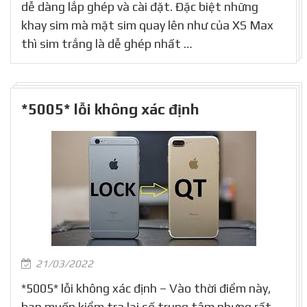
dễ dàng lắp ghép và cài đặt. Đặc biệt những
khay sim mà mặt sim quay lên như của XS Max
thì sim trắng là dễ ghép nhất …
*5005* lỗi không xác định
21/03/2022
*5005* lỗi không xác định – Vào thời điểm này,
bạn muốn kiểm tra lại số trung tâm nhưng rất