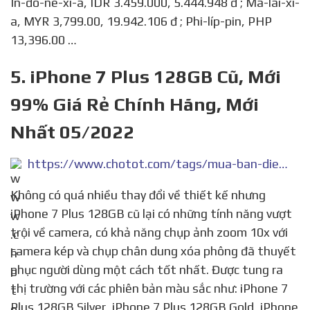
In-đô-nê-xi-a, IDR 3.459.000, 5.444.948 đ ; Ma-lai-xi-
a, MYR 3,799.00, 19.942.106 đ ; Phi-líp-pin, PHP
13,396.00 …
5. iPhone 7 Plus 128GB Cũ, Mới
99% Giá Rẻ Chính Hãng, Mới
Nhất 05/2022
https://www.chotot.com/tags/mua-ban-dien-thoai/dien-thoai-7-plus-128gb
Không có quá nhiều thay đổi về thiết kế nhưng
iPhone 7 Plus 128GB cũ lại có những tính năng vượt
trội về camera, có khả năng chụp ảnh zoom 10x với
camera kép và chụp chân dung xóa phông đã thuyết
phục người dùng một cách tốt nhất. Được tung ra
thị trường với các phiên bản màu sắc như: iPhone 7
Plus 128GB Silver, iPhone 7 Plus 128GB Gold, iPhone