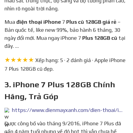
màu sắc trung thực, độ sáng và độ tương phản cao,
nhìn rõ ngoài trời nắng.
Mua
điện thoại iPhone
7
Plus cũ 128GB giá rẻ
–
Bản quốc tế, like new 99%, bảo hành 6 tháng, 30
ngày đổi mới. Mua ngay iPhone 7
Plus 128GB cũ
tại
đây. …
★★★★★
Xếp hạng: 5 · 2 đánh giá · Apple iPhone
7 Plus 128GB cũ đẹp.
3. iPhone 7 Plus 128GB Chính
Hãng, Trả Góp
https://www.dienmayxanh.com/dien-thoai/iphone-7-plus-128gb
Được công bố vào tháng 9/2016, iPhone 7 Plus đã
gần 4 năm tuổi nhưng về độ hot thì vẫn chưa hề