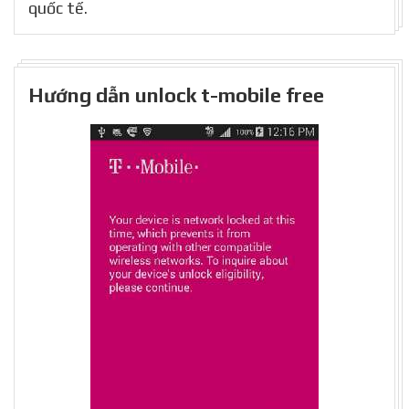
quốc tế.
Hướng dẫn unlock t-mobile free