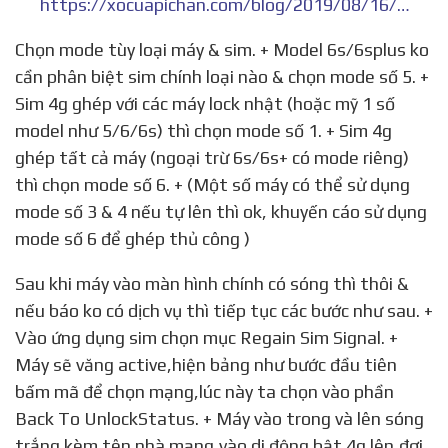
https://xocuapichan.com/blog/2019/08/16/huong-dan-kich-hoat-sim-ghep/
Chọn mode tùy loại máy & sim. + Model 6s/6splus ko
cần phân biệt sim chính loại nào & chọn mode số 5. +
Sim 4g ghép với các máy lock nhật (hoặc mỹ 1 số
model như 5/6/6s) thì chọn mode số 1. + Sim 4g
ghép tất cả máy (ngoại trừ 6s/6s+ có mode riêng)
thì chọn mode số 6. + (Một số máy có thể sử dụng
mode số 3 & 4 nếu tự lên thì ok, khuyến cáo sử dụng
mode số 6 để ghép thủ công )
Sau khi máy vào màn hình chính có sóng thì thôi &
nếu báo ko có dịch vụ thì tiếp tục các bước như sau. +
Vào ứng dụng sim chọn mục Regain Sim Signal. +
Máy sẽ văng active,hiện bảng như bước đầu tiên
bấm mã để chọn mạng,lúc này ta chọn vào phần
Back To UnlockStatus. + Máy vào trong và lên sóng
trắng kèm tên nhà mạng,vào di động bật 4g lên,đợi