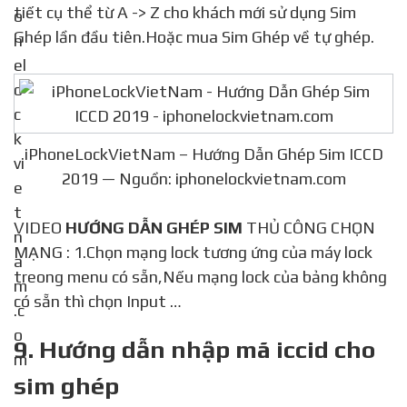
tiết cụ thể từ A -> Z cho khách mới sử dụng Sim
Ghép lần đầu tiên.Hoặc mua Sim Ghép về tự ghép.
iPhoneLockVietNam – Hướng Dẫn Ghép Sim ICCD
2019 — Nguồn: iphonelockvietnam.com
VIDEO
HƯỚNG DẪN GHÉP SIM
THỦ CÔNG CHỌN
MẠNG : 1.Chọn mạng lock tương ứng của máy lock
treong menu có sẵn,Nếu mạng lock của bảng không
có sẵn thì chọn Input …
9. Hướng dẫn nhập mã iccid cho
sim ghép