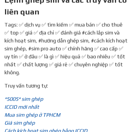
liên quan
Tags: ✅ dịch vụ ✅ tìm kiếm ✅ mua bán ✅ cho thuê
✅ top ✅ giá ✅ địa chỉ ✅ đánh giá
#cách lắp sim và
kích hoạt sim
,
#hướng dẫn ghép sim
,
#cách kích hoạt
sim ghép
,
#sim pro auto
✅ chính hãng ✅ cao cấp ✅
uy tín ✅ ở đâu ✅ là gì ✅ hiệu quả ✅ bao nhiêu ✅ tốt
nhất ✅ chất lượng ✅ giá rẻ ✅ chuyên nghiệp ✅ tốt
không.
Truy vấn tương tự:
*5005* sim ghép
ICCID mới nhất
Mua sim ghép ở TPHCM
Giá sim ghép
Cách kích hoạt sim ghép bằng ICCID