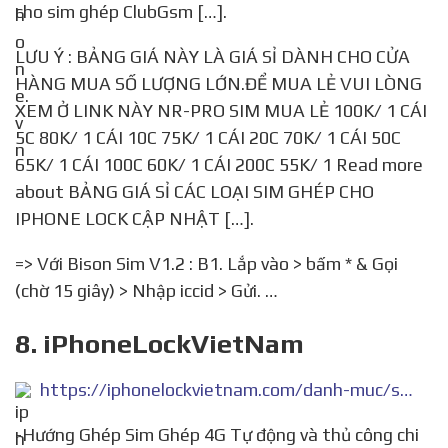
cho sim ghép ClubGsm […].
LƯU Ý : BẢNG GIÁ NÀY LÀ GIÁ SỈ DÀNH CHO CỬA
HÀNG MUA SỐ LƯỢNG LỚN.ĐỂ MUA LẺ VUI LÒNG
XEM Ở LINK NÀY NR-PRO SIM MUA LẺ 100K/ 1 CÁI
5C 80K/ 1 CÁI 10C 75K/ 1 CÁI 20C 70K/ 1 CÁI 50C
65K/ 1 CÁI 100C 60K/ 1 CÁI 200C 55K/ 1 Read more
about BẢNG GIÁ SỈ CÁC LOẠI SIM GHÉP CHO
IPHONE LOCK CẬP NHẬT […].
=> Với Bison Sim V1.2 : B1. Lắp vào > bấm * & Gọi
(chờ 15 giây) > Nhập iccid > Gửi. …
8. iPhoneLockVietNam
https://iphonelockvietnam.com/danh-muc/sim-ghep-cac-loai-heicard-x-sim-slim-club-gpp/huong-dan-ghep-sim-4g-iccd-moi-nhat-cho-iphone-xs-xsmax-xr/
-Hướng Ghép Sim Ghép 4G Tự động và thủ công chi