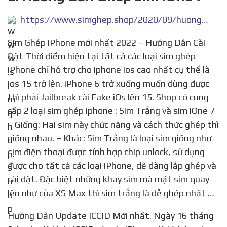
https://www.simghep.shop/2020/09/huong-dan-ghep-sim-ione-7.html
Sim Ghép iPhone mới nhất 2022 – Hướng Dẫn Cài
Đặt Thời điểm hiện tại tất cả các loại sim ghép
iPhone chỉ hỗ trợ cho iphone ios cao nhất cụ thể là
ios 15 trở lên. iPhone 6 trở xuống muốn dùng được
thì phải Jailbreak cài Fake iOs lên 15. Shop có cung
cấp 2 loại sim ghép iphone : Sim Trắng và sim iOne 7
– Giống: Hai sim này chức năng và cách thức ghép thì
giống nhau. – Khác: Sim Trắng là loại sim giống như
sim điện thoại được tính hợp chip unlock, sử dụng
được cho tất cả các loại iPhone, dễ dàng lắp ghép và
cài đặt. Đặc biệt những khay sim mà mặt sim quay
lên như của XS Max thì sim trắng là dễ ghép nhất …
Hướng Dẫn Update ICCID Mới nhất. Ngày 16 tháng