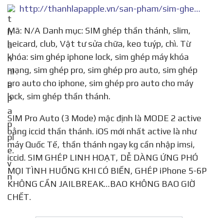
http://thanhlapapple.vn/san-pham/sim-ghep-pro-auto-cho-iphone-lock/
Mã: N/A Danh mục: SIM ghép thần thánh, slim,
heicard, club, Vật tư sửa chữa, keo tuýp, chì. Từ
khóa: sim ghép iphone lock, sim ghép máy khóa
mạng, sim ghép pro, sim ghép pro auto, sim ghép
pro auto cho iphone, sim ghép pro auto cho máy
lock, sim ghép thần thánh.
SIM Pro Auto (3 Mode) mặc định là MODE 2 active
bằng iccid thần thánh. iOS mới nhất active là như
máy Quốc Tế, thần thánh ngay kg cần nhập imsi,
iccid. SIM GHÉP LINH HOẠT, DỄ DÀNG ỨNG PHÓ
MỌI TÌNH HUỐNG KHI CÓ BIẾN, GHÉP iPhone 5-6P
KHÔNG CẦN JAILBREAK…BAO KHÔNG BAO GIỜ
CHẾT.