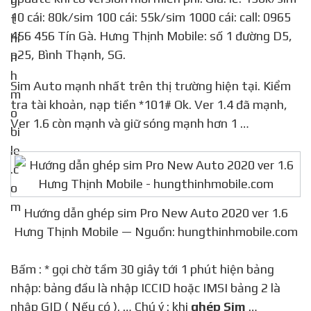
10 cái: 80k/sim 100 cái: 55k/sim 1000 cái: call: 0965
456 456 Tín Gà. Hưng Thịnh Mobile: số 1 đường D5,
p25, Bình Thạnh, SG.
Sim Auto mạnh nhất trên thị trường hiện tại. Kiểm
tra tài khoản, nạp tiền *101# Ok. Ver 1.4 đã mạnh,
Ver 1.6 còn mạnh và giữ sóng mạnh hơn 1 …
Hướng dẫn ghép sim Pro New Auto 2020 ver 1.6
Hưng Thịnh Mobile — Nguồn: hungthinhmobile.com
Bấm : * gọi chờ tầm 30 giây tới 1 phút hiện bảng
nhập: bảng đầu là nhập ICCID hoặc IMSI bảng 2 là
nhập GID ( Nếu có ). … Chú ý : khi
ghép Sim
…