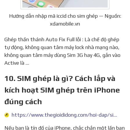
Hướng dẫn nhập mã iccid cho sim ghép — Nguồn:
xdamobile.vn
Ghép thần thánh Auto Fix Full lỗi : Là chế độ ghép
tự động, không quan tâm máy lock nhà mạng nào,
không quan tâm máy dùng Sim 3G hay 4G, gắn vào
Active là …
10. SIM ghép là gì? Cách lắp và
kích hoạt SIM ghép trên iPhone
đúng cách
https://www.thegioididong.com/hoi-dap/sim-ghep-la-gi-804432
Nếu bạn là tín đồ của iPhone, chắc chắn một lần bạn