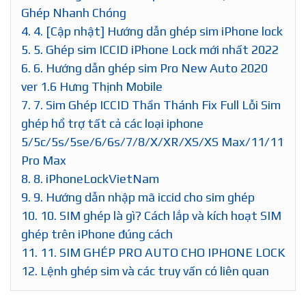
Ghép Nhanh Chóng
4.
4. [Cập nhật] Hướng dẫn ghép sim iPhone lock
5.
5. Ghép sim ICCID iPhone Lock mới nhất 2022
6.
6. Hướng dẫn ghép sim Pro New Auto 2020
ver 1.6 Hưng Thịnh Mobile
7.
7. Sim Ghép ICCID Thần Thánh Fix Full Lỗi Sim
ghép hổ trợ tất cả các loại iphone
5/5c/5s/5se/6/6s/7/8/X/XR/XS/XS Max/11/11
Pro Max
8.
8. iPhoneLockVietNam
9.
9. Hướng dẫn nhập mã iccid cho sim ghép
10.
10. SIM ghép là gì? Cách lắp và kích hoạt SIM
ghép trên iPhone đúng cách
11.
11. SIM GHÉP PRO AUTO CHO IPHONE LOCK
12.
Lệnh ghép sim và các truy vấn có liên quan