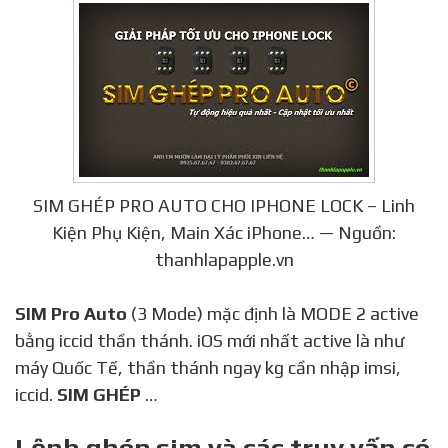
SIM GHÉP PRO AUTO CHO IPHONE LOCK – Linh
Kiện Phụ Kiện, Main Xác iPhone… — Nguồn:
thanhlapapple.vn
SIM Pro Auto
(3 Mode) mặc định là MODE 2 active
bằng iccid thần thánh. iOS mới nhất active là như
máy Quốc Tế, thần thánh ngay kg cần nhập imsi,
iccid.
SIM GHÉP
…
Lệnh ghép sim và các truy vấn có