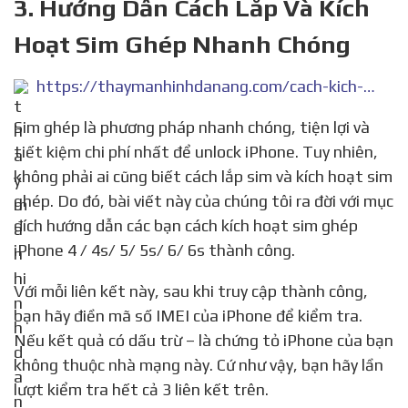
3. Hướng Dẫn Cách Lắp Và Kích
Hoạt Sim Ghép Nhanh Chóng
https://thaymanhinhdanang.com/cach-kich-hoat-sim-ghep-iphone-4-5-6/
Sim ghép là phương pháp nhanh chóng, tiện lợi và
tiết kiệm chi phí nhất để unlock iPhone. Tuy nhiên,
không phải ai cũng biết cách lắp sim và kích hoạt sim
ghép. Do đó, bài viết này của chúng tôi ra đời với mục
đích hướng dẫn các bạn cách kích hoạt sim ghép
iPhone 4 / 4s/ 5/ 5s/ 6/ 6s thành công.
Với mỗi liên kết này, sau khi truy cập thành công,
bạn hãy điền mã số IMEI của iPhone để kiểm tra.
Nếu kết quả có dấu trừ – là chứng tỏ iPhone của bạn
không thuộc nhà mạng này. Cứ như vậy, bạn hãy lần
lượt kiểm tra hết cả 3 liên kết trên.