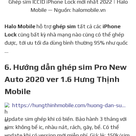
Ghép sim ICCID iPhone Lock mới nhất 2022 | Halo
Mobile — Nguồn: halomobile.vn
Halo Mobile
hỗ trợ
ghép sim
tất cả các
iPhone
Lock
cũng bất kỳ nhà mạng nào cũng có thể ghép
được, tới ưu tối đa dùng bình thường 95% như quốc
…
6. Hướng dẫn ghép sim Pro New
Auto 2020 ver 1.6 Hưng Thịnh
Mobile
https://hungthinhmobile.com/huong-dan-su-dung-sim-ghep-pro-new-auto-2020-ver1-6/
Update sim ghép khi có biến. Bảo hành 3 tháng với
sim: không bể ic, nhàu nát, rách, gãy, bể. Có thể
update khi có version mới miễn phí. Giá: lẻ: 150k/sim