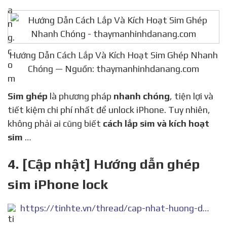
Hướng Dẫn Cách Lắp Và Kích Hoạt Sim Ghép Nhanh
Chóng — Nguồn: thaymanhinhdanang.com
Sim ghép
là phương pháp
nhanh chóng
, tiện lợi và
tiết kiệm chi phí nhất để unlock iPhone. Tuy nhiên,
không phải ai cũng biết
cách lắp sim và kích hoạt
sim
…
4. [Cập nhật] Hướng dẫn ghép
sim iPhone lock
https://tinhte.vn/thread/cap-nhat-huong-dan-ghep-sim-iphone-lock.2798766/