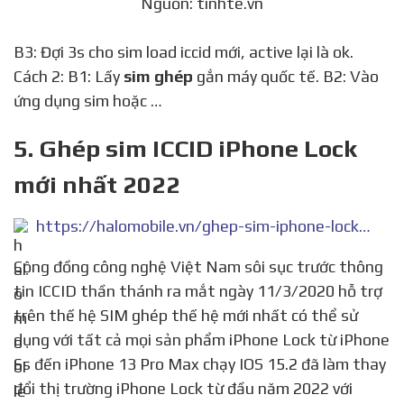
Nguồn: tinhte.vn
B3: Đợi 3s cho sim load iccid mới, active lại là ok.
Cách 2: B1: Lấy
sim ghép
gắn máy quốc tế. B2: Vào
ứng dụng sim hoặc …
5. Ghép sim ICCID iPhone Lock
mới nhất 2022
https://halomobile.vn/ghep-sim-iphone-lock-moi-nhat.html
Cộng đồng công nghệ Việt Nam sôi sục trước thông
tin ICCID thần thánh ra mắt ngày 11/3/2020 hỗ trợ
trên thế hệ SIM ghép thế hệ mới nhất có thể sử
dụng với tất cả mọi sản phẩm iPhone Lock từ iPhone
6s đến iPhone 13 Pro Max chạy IOS 15.2 đã làm thay
đổi thị trường iPhone Lock từ đầu năm 2022 với