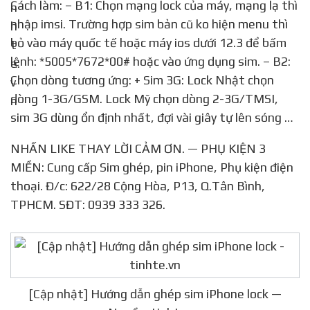
Cách làm: – B1: Chọn mạng lock của máy, mạng lạ thì
nhập imsi. Trường hợp sim bản cũ ko hiện menu thì
bỏ vào máy quốc tế hoặc máy ios dưới 12.3 để bấm
lệnh: *5005*7672*00# hoặc vào ứng dụng sim. – B2:
Chọn dòng tương ứng: + Sim 3G: Lock Nhật chọn
dòng 1-3G/GSM. Lock Mỹ chọn dòng 2-3G/TMSI,
sim 3G dùng ổn định nhất, đợi vài giây tự lên sóng …
NHẤN LIKE THAY LỜI CẢM ƠN. — PHỤ KIỆN 3
MIỀN: Cung cấp Sim ghép, pin iPhone, Phụ kiện điện
thoại. Đ/c: 622/28 Cộng Hòa, P13, Q.Tân Bình,
TPHCM. SĐT: 0939 333 326.
[Cập nhật] Hướng dẫn ghép sim iPhone lock —