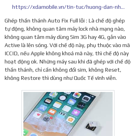
https://xdamobile.vn/tin-tuc/huong-dan-nhap-ma-iccid-cho-sim-ghep-1132.html
Ghép thần thánh Auto Fix Full lỗi : Là chế độ ghép
tự động, không quan tâm máy lock nhà mạng nào,
không quan tâm máy dùng Sim 3G hay 4G, gắn vào
Active là lên sóng. Với chế độ này, phụ thuộc vào mã
ICCID, nếu Apple không khoá mã này, thì chế độ này
hoạt động ok. Những máy sau khi đã ghép với chế độ
thần thánh, chỉ cần không đổi sim, không Reset,
không Restore thì dùng như Quốc Tế vĩnh viễn.