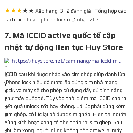
★★★
★★
Xếp hạng: 3 · 2 đánh giá · Tổng hợp các
cách kích hoạt iphone lock mới nhất 2020.
7. Mã ICCID active quốc tế cập
nhật tự động liên tục Huy Store
https://huystore.net/cam-nang/ma-iccid-moi-cap-nhat-moi-ngay-395
ICCID sau khi được nhập vào sim ghép giúp đánh lừa
iPhone lock hiểu đã được lắp đúng sim nhà mạng
lock, và máy sẽ cho phép sử dụng đầy đủ tính năng
như máy quốc tế. Tùy vào thời điểm mà ICCID cho ra
kết quả unlock tốt hay không. Có lúc phải dùng kèm
sim ghép, có lúc lại bỏ được sim ghép. Hiện tại người
dùng kích hoạt xong có thể tháo rời sim ghép. Sau
khi làm xong, người dùng không nên active lại máy …