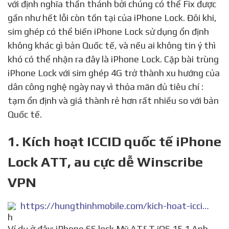
với định nghĩa thần thánh bởi chúng có thể Fix được
gần như hết lỗi còn tồn tại của iPhone Lock. Đôi khi,
sim ghép có thể biến iPhone Lock sử dụng ổn định
không khác gì bản Quốc tế, và nếu ai không tin ý thì
khó có thể nhận ra đây là iPhone Lock. Cặp bài trùng
iPhone Lock với sim ghép 4G trở thành xu hướng của
dân công nghệ ngày nay vì thỏa mãn đủ tiêu chí :
tạm ổn định và giá thành rẻ hơn rất nhiều so với bản
Quốc tế.
1. Kích hoạt ICCID quốc tế iPhone
Lock ATT, au cực dễ Winscribe
VPN
https://hungthinhmobile.com/kich-hoat-iccid-quoc-te-iphone-lock-att-au-us-gsm-cuc-de-bang-winscribe-vpn-cuc-de/
Ví dụ ở đây: iPhone 6S lock Mỹ AT&T iOS 15.1 Anh