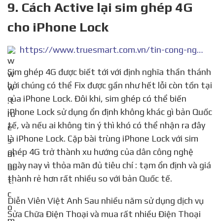
9. Cách Active lại sim ghép 4G
cho iPhone Lock
https://www.truesmart.com.vn/tin-cong-nghe/cach-active-lai-sim-ghep-4g-cho-iphone-lock.html
Sim ghép 4G được biết tới với định nghĩa thần thánh
bởi chúng có thể Fix được gần như hết lỗi còn tồn tại
của iPhone Lock. Đôi khi, sim ghép có thể biến
iPhone Lock sử dụng ổn định không khác gì bản Quốc
tế, và nếu ai không tin ý thì khó có thể nhận ra đây
là iPhone Lock. Cặp bài trùng iPhone Lock với sim
ghép 4G trở thành xu hướng của dân công nghệ
ngày nay vì thỏa mãn đủ tiêu chí : tạm ổn định và giá
thành rẻ hơn rất nhiều so với bản Quốc tế.
Diễn Viên Việt Anh Sau nhiều năm sử dụng dịch vụ
Sửa Chữa Điện Thoại và mua rất nhiều Điện Thoại