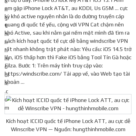
em gặp iPhone Lock AT&T, au KDDI, Us GSM … cực
kỳ khó active nguyên nhân là do đường truyền cáp
quang đi quốc tế yếu, cộng với VPN Cat chậm nên
khó Active, sau khi nằm gai nếm mật mình đã tìm ra
cách kích hoạt quốc tế cực dễ bằng windscribe VPN
rất nhanh không trật phát nào: Yêu cầu: iOS 14.5 trở
lên, iOS thấp hơn thì Fake iOS bằng Tool Tín Gà hoặc
Filza. Bước 1: Trên máy tính truy cập vào:
https:/windscribe.com/ Tải app về, vào Web tạo tài
khoản …
Kích hoạt ICCID quốc tế iPhone Lock ATT, au cực dễ
Winscribe VPN — Nguồn: hungthinhmobile.com