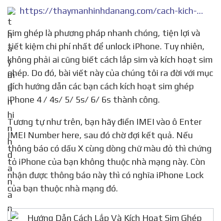
https://thaymanhinhdanang.com/cach-kich-hoat-sim-ghep-iphone-4-5-6/
Sim ghép là phương pháp nhanh chóng, tiện lợi và
tiết kiệm chi phí nhất để unlock iPhone. Tuy nhiên,
không phải ai cũng biết cách lắp sim và kích hoạt sim
ghép. Do đó, bài viết này của chúng tôi ra đời với mục
đích hướng dẫn các bạn cách kích hoạt sim ghép
iPhone 4 / 4s/ 5/ 5s/ 6/ 6s thành công.
Tương tự như trên, bạn hãy điền IMEI vào ô Enter
IMEI Number here, sau đó chờ đợi kết quả. Nếu
thông báo có dấu X cùng dòng chữ màu đỏ thì chứng
tỏ iPhone của bạn không thuộc nhà mạng này. Còn
nhận được thông báo này thì có nghĩa iPhone Lock
của bạn thuộc nhà mạng đó.