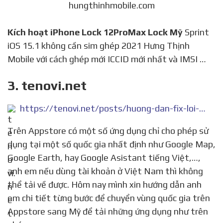
hungthinhmobile.com
Kích hoạt iPhone Lock 12ProMax Lock Mỹ
Sprint
iOS 15.1 không cần sim ghép 2021 Hưng Thịnh
Mobile với cách ghép mới ICCID mới nhất và IMSI …
3. tenovi.net
https://tenovi.net/posts/huong-dan-fix-loi-iphone-lock-bi-khong-the-kich-hoat-ti-le-thanh-cong-100.html
Trên Appstore có một số ứng dụng chỉ cho phép sử
dụng tại một số quốc gia nhất định như Google Map,
Google Earth, hay Google Asistant tiếng Việt,…,
anh em nếu dùng tài khoản ở Việt Nam thì không
thể tải về được. Hôm nay mình xin hướng dẫn anh
em chi tiết từng bước để chuyển vùng quốc gia trên
Appstore sang Mỹ để tải những ứng dụng như trên