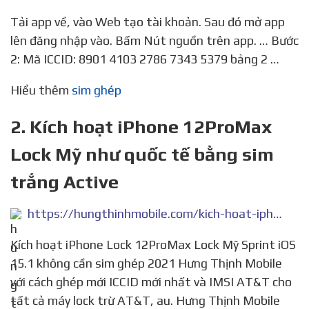
Tải app về, vào Web tạo tài khoản. Sau đó mở app
lên đăng nhập vào. Bấm Nút nguồn trên app. … Bước
2: Mã ICCID: 8901 4103 2786 7343 5379 bảng 2 …
Hiểu thêm
sim ghép
2. Kích hoạt iPhone 12ProMax
Lock Mỹ như quốc tế bằng sim
trắng Active
https://hungthinhmobile.com/kich-hoat-iphone-12promax-lock-my-nhu-quoc-te/
Kích hoạt iPhone Lock 12ProMax Lock Mỹ Sprint iOS
15.1 không cần sim ghép 2021 Hưng Thịnh Mobile
với cách ghép mới ICCID mới nhất và IMSI AT&T cho
tất cả máy lock trừ AT&T, au. Hưng Thịnh Mobile