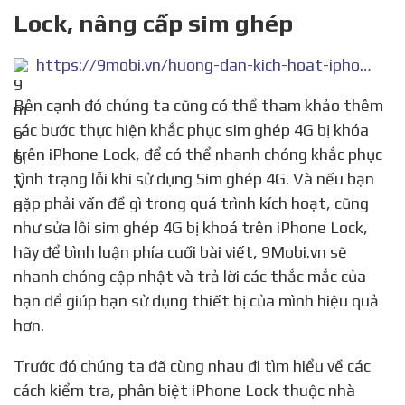
Lock, nâng cấp sim ghép
https://9mobi.vn/huong-dan-kich-hoat-iphone-lock-nang-cap-sim-ghep-22693n.aspx
Bên cạnh đó chúng ta cũng có thể tham khảo thêm
các bước thực hiện khắc phục sim ghép 4G bị khóa
trên iPhone Lock, để có thể nhanh chóng khắc phục
tình trạng lỗi khi sử dụng Sim ghép 4G. Và nếu bạn
gặp phải vấn đề gì trong quá trình kích hoạt, cũng
như sửa lỗi sim ghép 4G bị khoá trên iPhone Lock,
hãy để bình luận phía cuối bài viết, 9Mobi.vn sẽ
nhanh chóng cập nhật và trả lời các thắc mắc của
bạn để giúp bạn sử dụng thiết bị của mình hiệu quả
hơn.
Trước đó chúng ta đã cùng nhau đi tìm hiểu về các
cách kiểm tra, phân biệt iPhone Lock thuộc nhà