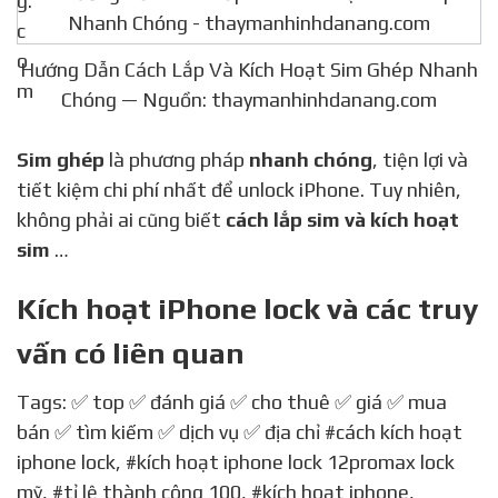
Hướng Dẫn Cách Lắp Và Kích Hoạt Sim Ghép Nhanh
Chóng — Nguồn: thaymanhinhdanang.com
Sim ghép
là phương pháp
nhanh chóng
, tiện lợi và
tiết kiệm chi phí nhất để unlock iPhone. Tuy nhiên,
không phải ai cũng biết
cách lắp sim và kích hoạt
sim
…
Kích hoạt iPhone lock và các truy
vấn có liên quan
Tags: ✅ top ✅ đánh giá ✅ cho thuê ✅ giá ✅ mua
bán ✅ tìm kiếm ✅ dịch vụ ✅ địa chỉ
#cách kích hoạt
iphone lock
,
#kích hoạt iphone lock 12promax lock
mỹ
,
#tỉ lệ thành công 100
,
#kích hoạt iphone
,