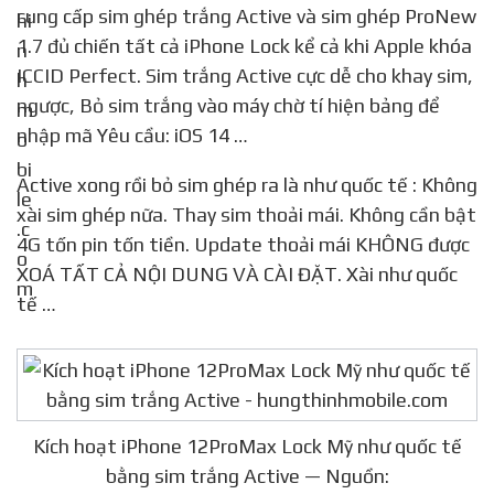
cung cấp sim ghép trắng Active và sim ghép ProNew
1.7 đủ chiến tất cả iPhone Lock kể cả khi Apple khóa
ICCID Perfect. Sim trắng Active cực dễ cho khay sim,
ngược, Bỏ sim trắng vào máy chờ tí hiện bảng để
nhập mã Yêu cầu: iOS 14 …
Active xong rồi bỏ sim ghép ra là như quốc tế : Không
xài sim ghép nữa. Thay sim thoải mái. Không cần bật
4G tốn pin tốn tiền. Update thoải mái KHÔNG được
XOÁ TẤT CẢ NỘI DUNG VÀ CÀI ĐẶT. Xài như quốc
tế …
Kích hoạt iPhone 12ProMax Lock Mỹ như quốc tế
bằng sim trắng Active — Nguồn: