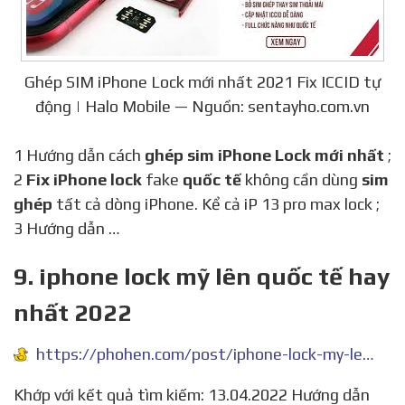
Ghép SIM iPhone Lock mới nhất 2021 Fix ICCID tự
động | Halo Mobile — Nguồn: sentayho.com.vn
1 Hướng dẫn cách
ghép sim iPhone Lock mới nhất
;
2
Fix iPhone lock
fake
quốc tế
không cần dùng
sim
ghép
tất cả dòng iPhone. Kể cả iP 13 pro max lock ;
3 Hướng dẫn …
9. iphone lock mỹ lên quốc tế hay
nhất 2022
https://phohen.com/post/iphone-lock-my-len-quoc-te/7738391
Khớp với kết quả tìm kiếm: 13.04.2022 Hướng dẫn