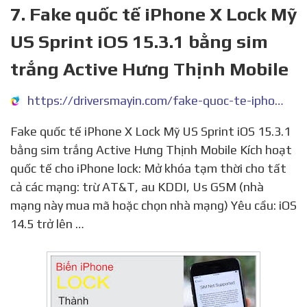
7. Fake quốc tế iPhone X Lock Mỹ
US Sprint iOS 15.3.1 bằng sim
trắng Active Hưng Thịnh Mobile
https://driversmayin.com/fake-quoc-te-iphone-x-lock-my-us-sprint-ios-15-3-1-bang-sim-trang-active-hung-thinh-mobile/
Fake quốc tế iPhone X Lock Mỹ US Sprint iOS 15.3.1
bằng sim trắng Active Hưng Thịnh Mobile Kích hoạt
quốc tế cho iPhone lock: Mở khóa tạm thời cho tất
cả các mạng: trừ AT&T, au KDDI, Us GSM (nhà
mạng này mua mã hoặc chọn nhà mạng) Yêu cầu: iOS
14.5 trở lên …