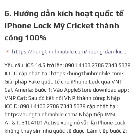
6. Hướng dẫn kích hoạt quốc tế
iPhone Lock Mỹ Cricket thành
công 100%
https://hungthinhmobile.com/huong-dan-kich-hoat-quoc-te-iphone-lock-my-cricket-thanh-cong-100-hung-thinh-mobile/
Yêu cầu: iOS 14.5 trở lên: 8901 4103 2786 7343 5379
ICCID cập nhật tại: https:/hungthinhmobile.com/
Giải pháp Fake quốc tế cho iPhone Lock qua VNP
Cat Ameria: Bước 1: Vào AppleStore download app :
VNP Cat: Sau đó kết nối VNP thành công: Nhập
ICCID: 8901 4103 2786 7343 5379 cập nhật tại:
https:/hungthinhmobile.com/ Nhập tiếp IMSI
AT&T: 3104101 Active xong nó vẫn là iPhone Lock
không thay sim như quốc tế được. Làm tiếp bước 2: