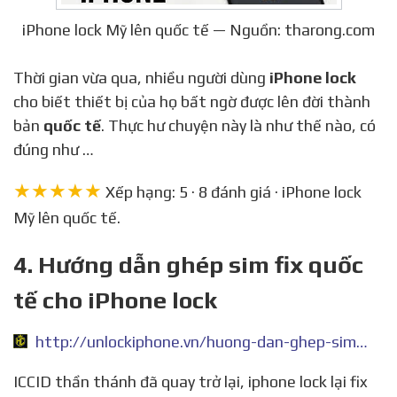
iPhone lock Mỹ lên quốc tế — Nguồn: tharong.com
Thời gian vừa qua, nhiều người dùng
iPhone lock
cho biết thiết bị của họ bất ngờ được lên đời thành
bản
quốc tế
. Thực hư chuyện này là như thế nào, có
đúng như …
★★★★★
Xếp hạng: 5 · 8 đánh giá · iPhone lock
Mỹ lên quốc tế.
4. Hướng dẫn ghép sim fix quốc
tế cho iPhone lock
http://unlockiphone.vn/huong-dan-ghep-sim-fix-quoc-te-cho-iphone-lock-phuong-phap-moi-nhat-bid51.html
ICCID thần thánh đã quay trở lại, iphone lock lại fix