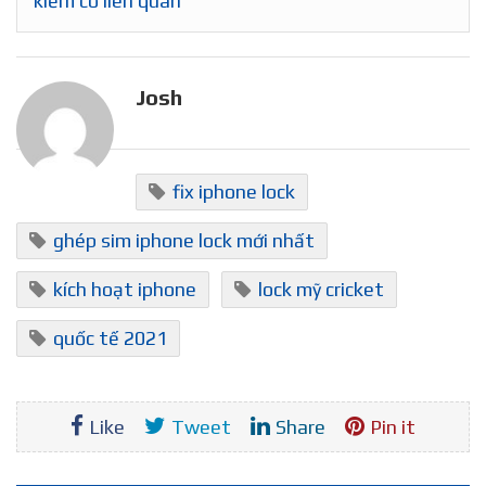
kiếm có liên quan
Josh
fix iphone lock
ghép sim iphone lock mới nhất
kích hoạt iphone
lock mỹ cricket
quốc tế 2021
Like
Tweet
Share
Pin it