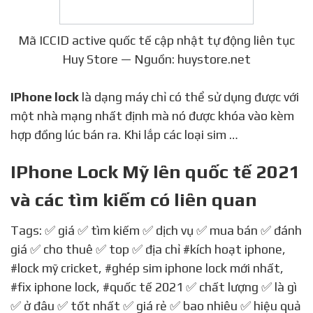
Mã ICCID active quốc tế cập nhật tự động liên tục
Huy Store — Nguồn: huystore.net
IPhone lock
là dạng máy chỉ có thể sử dụng được với
một nhà mạng nhất định mà nó được khóa vào kèm
hợp đồng lúc bán ra. Khi lắp các loại sim …
IPhone Lock Mỹ lên quốc tế 2021
và các tìm kiếm có liên quan
Tags: ✅ giá ✅ tìm kiếm ✅ dịch vụ ✅ mua bán ✅ đánh
giá ✅ cho thuê ✅ top ✅ địa chỉ
#kích hoạt iphone
,
#lock mỹ cricket
,
#ghép sim iphone lock mới nhất
,
#fix iphone lock
,
#quốc tế 2021
✅ chất lượng ✅ là gì
✅ ở đâu ✅ tốt nhất ✅ giá rẻ ✅ bao nhiêu ✅ hiệu quả