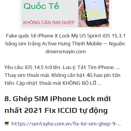
Fake quốc tế iPhone X Lock Mỹ US Sprint iOS 15.3.1
bằng sim trắng Active Hưng Thịnh Mobile — Nguồn:
driversmayin.com
Yêu cầu: iOS 14.5 trở lên. Lưu ý: Tắt Tìm iPhone. …
Thay sim thoải mái. Không cần bật 4G hao pin tốn
tiền. Cập nhật thoải mái KHÔNG BỎ LỠ …
8. Ghép SIM iPhone Lock mới
nhất 2021 Fix ICCID tự động
https://sentayho.com.vn/fix-loi-sim-ghep-9-2-1.html