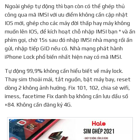
Ngoài ghép tự động thì bạn còn có thể ghép thủ
công qua mã IMSI với ưu điểm không cần cập nhật
IOS mới, ghép cho các máy đời thấp hay máy không
muốn lên IOS, để kích hoạt chỗ nhập IMSI bạn * và ấn
phím gọi, chờ 15s sau đó nhập IMSI nhà mạng rồi ấn
gửi, nhập tiếp GID nếu có. Nhà mạng phát hành
iPhone Lock phổ biến nhất hiện nay có mã IMSI.
Tự động 99,9% không cần hiểu biết về máy lock.
Thay sim thoải mái, tắt nguồn, bật máy bay, reset
dòng 2 không ảnh hưởng. Fix 101, 102, chia sẽ wifi,
imess, facetime Fix danh bạ không cần lưu đầu số
+84. Không cần đăng ký 4G.