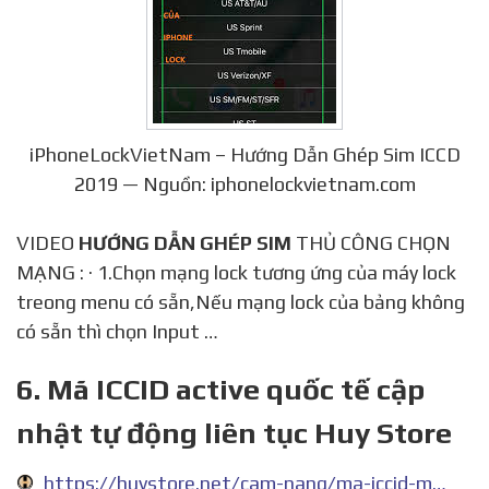
iPhoneLockVietNam – Hướng Dẫn Ghép Sim ICCD
2019 — Nguồn: iphonelockvietnam.com
VIDEO
HƯỚNG DẪN GHÉP SIM
THỦ CÔNG CHỌN
MẠNG : · 1.Chọn mạng lock tương ứng của máy lock
treong menu có sẵn,Nếu mạng lock của bảng không
có sẵn thì chọn Input …
6. Mã ICCID active quốc tế cập
nhật tự động liên tục Huy Store
https://huystore.net/cam-nang/ma-iccid-moi-cap-nhat-moi-ngay-395