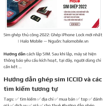
Sim ghép thủ công 2022: Ghép iPhone Lock mới nhất
| Halo Mobile — Nguồn: halomobile.vn
Hướng dẫn
cách lắp SIM. Sau khi lắp, máy sẽ hiện
thông báo yêu cầu kích hoạt, tại đây, người dùng chỉ
cần kết …
Hướng dẫn ghép sim ICCID và các
tìm kiếm tương tự
Tags: ✅ tìm kiếm ✅ địa chỉ ✅ mua bán ✅ top ✅ đánh
giá ✅ dịch vụ ✅ giá ✅ cho thuê
#hướng dẫn ghép