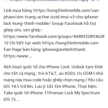
Link mua hàng: https:/hungthinhmobile.com/san-
pham/sim-trang-active-iccid-imsi-v3-cho-iphone-
lock-hung-thinh-mobile/ Group Facebook hỗ trợ
ghép sim, sim ghép :
https:/www.facebook.com/groups/4448935893628
12 Chi tiết tại: web: https:/hungthinhmobile.com
Fan Page bán hàng: iphonegiarebinhthanh:
https:/www …
Kích hoạt quốc tế cho iPhone Lock: Unlock tạm thời
cho tất cả mạng : trừ AT&T, au KDDI, Us GSM ( nhà
mạng này mua code hoặc ghép chọn mạng ) Yêu cầu:
iOS 14.5 trở lên. Lưu ý: tắt tìm iPhone. Thực hiện:
Fake quốc tế iPhone 11Promax Lock Mỹ Spectrum
iOS 15 …