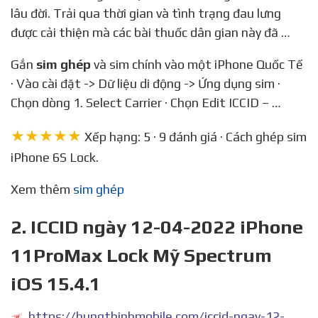
lâu đời. Trải qua thời gian và tình trạng đau lưng
được cải thiện mà các bài thuốc dân gian này đã …
Gắn
sim ghép
và sim chính vào một iPhone Quốc Tế
· Vào cài đặt -> Dữ liệu di động -> Ứng dụng sim ·
Chọn dòng 1. Select Carrier · Chọn Edit ICCID – …
★★★★★
Xếp hạng: 5 · 9 đánh giá · Cách ghép sim
iPhone 6S Lock.
Xem thêm
sim ghép
2. ICCID ngày 12-04-2022 iPhone
11ProMax Lock Mỹ Spectrum
iOS 15.4.1
https://hungthinhmobile.com/iccid-ngay-12-04-2022-ok-ghep-sim-iphone-11promax-lock-my-spectrum-ios-15-4-1/