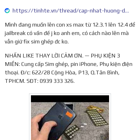
https://tinhte.vn/thread/cap-nhat-huong-dan-ghep-sim-iphone-lock.2798766/
Mình đang muốn lên con xs max từ 12.3.1 lên 12.4 để
jailbreak có vấn đề j ko anh em, có cách nào lên mà
vẫn giữ fix sim ghép đc ko.
NHẤN LIKE THAY LỜI CẢM ƠN. — PHỤ KIỆN 3
MIỀN: Cung cấp Sim ghép, pin iPhone, Phụ kiện điện
thoại. Đ/c: 622/28 Cộng Hòa, P13, Q.Tân Bình,
TPHCM. SĐT: 0939 333 326.