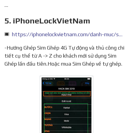
…
5. iPhoneLockVietNam
https://iphonelockvietnam.com/danh-muc/sim-ghep-cac-loai-heicard-x-sim-slim-club-gpp/huong-dan-ghep-sim-4g-iccd-moi-nhat-cho-iphone-xs-xsmax-xr/
-Hướng Ghép Sim Ghép 4G Tự động và thủ công chi
tiết cụ thể từ A -> Z cho khách mới sử dụng Sim
Ghép lần đầu tiên.Hoặc mua Sim Ghép về tự ghép.