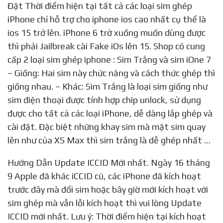
Đặt Thời điểm hiện tại tất cả các loại sim ghép
iPhone chỉ hỗ trợ cho iphone ios cao nhất cụ thể là
ios 15 trở lên. iPhone 6 trở xuống muốn dùng được
thì phải Jailbreak cài Fake iOs lên 15. Shop có cung
cấp 2 loại sim ghép iphone : Sim Trắng và sim iOne 7
– Giống: Hai sim này chức năng và cách thức ghép thì
giống nhau. – Khác: Sim Trắng là loại sim giống như
sim điện thoại được tính hợp chip unlock, sử dụng
được cho tất cả các loại iPhone, dễ dàng lắp ghép và
cài đặt. Đặc biệt những khay sim mà mặt sim quay
lên như của XS Max thì sim trắng là dễ ghép nhất …
Hướng Dẫn Update ICCID Mới nhất. Ngày 16 tháng
9 Apple đã khác iCCID cũ, các iPhone đã kích hoạt
trước đây mà đổi sim hoặc bây giờ mới kích hoạt với
sim ghép mà vẫn lỗi kích hoạt thì vui lòng Update
ICCID mới nhất. Lưu ý: Thời điểm hiện tại kích hoạt