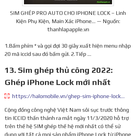
SIM GHÉP PRO AUTO CHO IPHONE LOCK – Linh
Kiện Phụ Kiện, Main Xác iPhone… — Nguồn:
thanhlapapple.vn
1.Bấm phím * và gọi đợi 30 giây xuất hiện menu nhập
20 mã iccid sau đó bấm gửi. 2.Tiếp …
13. Sim ghép thủ công 2022:
Ghép iPhone Lock mới nhất
https://halomobile.vn/ghep-sim-iphone-lock-moi-nhat.html
Cộng đồng công nghệ Việt Nam sôi sục trước thông
tin ICCID thần thánh ra mắt ngày 11/3/2020 hỗ trợ
trên thế hệ SIM ghép thế hệ mới nhất có thể sử
dụng với tất cả mọi sản phẩm iPhone Lock từ iPhone