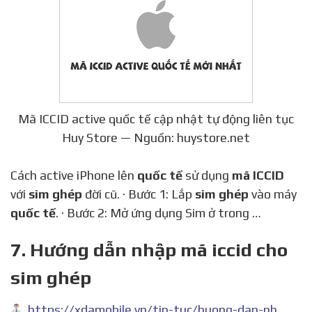
Mã ICCID active quốc tế cập nhật tự động liên tục
Huy Store — Nguồn: huystore.net
Cách active iPhone lên
quốc tế
sử dụng
mã ICCID
với
sim ghép
đời cũ. · Bước 1: Lắp
sim ghép
vào máy
quốc tế
. · Bước 2: Mở ứng dụng Sim ở trong …
7. Hướng dẫn nhập mã iccid cho
sim ghép
https://xdamobile.vn/tin-tuc/huong-dan-nhap-ma-iccid-cho-sim-ghep-1132.html