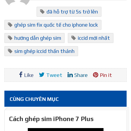
đã hỗ trợ từ 5s trở lên
ghép sim fix quốc tế cho iphone lock
hướng dẫn ghép sim
iccid mới nhất
sim ghép iccid thần thánh
Like
Tweet
Share
Pin it
CÙNG CHUYÊN MỤC
Cách ghép sim iPhone 7 Plus