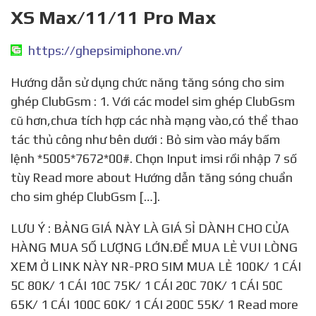
XS Max/11/11 Pro Max
https://ghepsimiphone.vn/
Hướng dẫn sử dụng chức năng tăng sóng cho sim
ghép ClubGsm : 1. Với các model sim ghép ClubGsm
cũ hơn,chưa tích hợp các nhà mạng vào,có thể thao
tác thủ công như bên dưới : Bỏ sim vào máy bấm
lệnh *5005*7672*00#. Chọn Input imsi rồi nhập 7 số
tùy Read more about Hướng dẫn tăng sóng chuẩn
cho sim ghép ClubGsm […].
LƯU Ý : BẢNG GIÁ NÀY LÀ GIÁ SỈ DÀNH CHO CỬA
HÀNG MUA SỐ LƯỢNG LỚN.ĐỂ MUA LẺ VUI LÒNG
XEM Ở LINK NÀY NR-PRO SIM MUA LẺ 100K/ 1 CÁI
5C 80K/ 1 CÁI 10C 75K/ 1 CÁI 20C 70K/ 1 CÁI 50C
65K/ 1 CÁI 100C 60K/ 1 CÁI 200C 55K/ 1 Read more