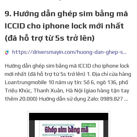
9. Hướng dẫn ghép sim bằng mã
ICCID cho iphone lock mới nhất
(đã hỗ trợ từ 5s trở lên)
https://driversmayin.com/huong-dan-ghep-sim-bang-ma-iccid-cho-iphone-lock-moi-nhat-da-ho-tro-tu-5s-tro-len/
Hướng dẫn ghép sim bằng mã ICCID cho iphone lock
mới nhất (đã hỗ trợ từ 5s trở lên) 1. Địa chỉ cửa hàng
Loantrungmobile 10 năm uy tín: Số 6, ngõ 136, phố
Triều Khúc, Thanh Xuân, Hà Nội (giao hàng tận tay
thêm 20.000) Hướng dẫn sử dụng Zalo: 0989.827 …