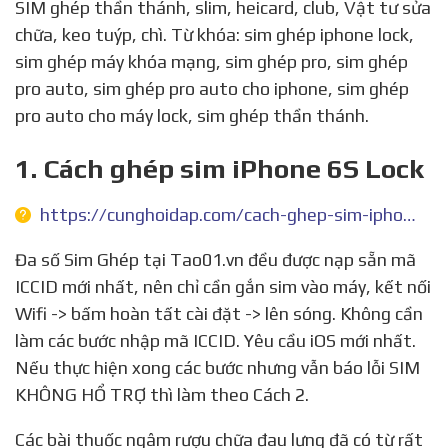
SIM ghép thần thánh, slim, heicard, club, Vật tư sửa
chữa, keo tuýp, chì. Từ khóa: sim ghép iphone lock,
sim ghép máy khóa mạng, sim ghép pro, sim ghép
pro auto, sim ghép pro auto cho iphone, sim ghép
pro auto cho máy lock, sim ghép thần thánh.
1. Cách ghép sim iPhone 6S Lock
https://cunghoidap.com/cach-ghep-sim-iphone-6s-lock
Đa số Sim Ghép tại Tao01.vn đều được nạp sẵn mã
ICCID mới nhất, nên chỉ cần gắn sim vào máy, kết nối
Wifi -> bấm hoàn tất cài đặt -> lên sóng. Không cần
làm các bước nhập mã ICCID. Yêu cầu iOS mới nhất.
Nếu thực hiện xong các bước nhưng vẫn báo lỗi SIM
KHÔNG HỔ TRỢ thì làm theo Cách 2.
Các bài thuốc ngâm rượu chữa đau lưng đã có từ rất