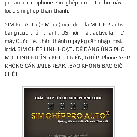
pro auto cho iphone, sim ghép pro auto cho máy
lock, sim ghép thần thánh.
SIM Pro Auto (3 Mode) mặc định là MODE 2 active
bằng iccid thần thánh. iOS mới nhất active là như
máy Quốc Tế, thần thánh ngay kg cần nhập imsi,
iccid. SIM GHÉP LINH HOẠT, DỄ DÀNG ỨNG PHÓ
MỌI TÌNH HUỐNG KHI CÓ BIẾN, GHÉP iPhone 5-6P
KHÔNG CẦN JAILBREAK…BAO KHÔNG BAO GIỜ
CHẾT.