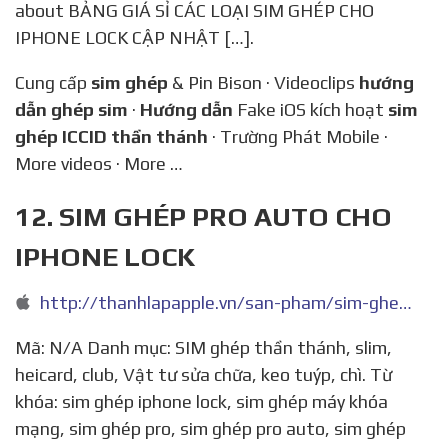
about BẢNG GIÁ SỈ CÁC LOẠI SIM GHÉP CHO
IPHONE LOCK CẬP NHẬT […].
Cung cấp
sim ghép
& Pin Bison · Videoclips
hướng
dẫn ghép sim
·
Hướng dẫn
Fake iOS kích hoạt
sim
ghép ICCID thần thánh
· Trường Phát Mobile ·
More videos · More …
12. SIM GHÉP PRO AUTO CHO
IPHONE LOCK
http://thanhlapapple.vn/san-pham/sim-ghep-pro-auto-cho-iphone-lock/
Mã: N/A Danh mục: SIM ghép thần thánh, slim,
heicard, club, Vật tư sửa chữa, keo tuýp, chì. Từ
khóa: sim ghép iphone lock, sim ghép máy khóa
mạng, sim ghép pro, sim ghép pro auto, sim ghép