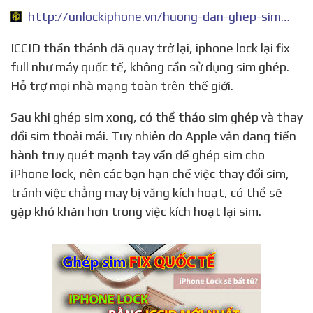
http://unlockiphone.vn/huong-dan-ghep-sim-fix-quoc-te-cho-iphone-lock-phuong-phap-moi-nhat-bid51.html
ICCID thần thánh đã quay trở lại, iphone lock lại fix
full như máy quốc tế, không cần sử dụng sim ghép.
Hỗ trợ mọi nhà mạng toàn trên thế giới.
Sau khi ghép sim xong, có thể tháo sim ghép và thay
đổi sim thoải mái. Tuy nhiên do Apple vẫn đang tiến
hành truy quét mạnh tay vấn đề ghép sim cho
iPhone lock, nên các bạn hạn chế việc thay đổi sim,
tránh việc chẳng may bị văng kích hoạt, có thể sẽ
gặp khó khăn hơn trong việc kích hoạt lại sim.