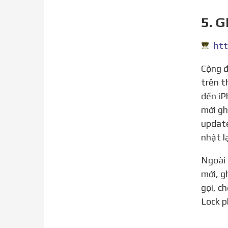
5. G
htt
Cộng đồng công nghệ Việt Nam sôi sục trước thông tin ICCID thần thánh ra mắt ngày 11/3/2020 hỗ trợ
trên t
đến iP
mới gh
update
nhật l
Ngoài ghép tự động thì bạn còn có thể ghép thủ công qua mã IMSI với ưu điểm không cần cập nhật IOS
mới, g
gọi, c
Lock p