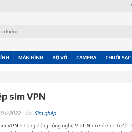
Uy Tín Tốt
KÍNH
MÀN HÌNH
BỘ VỎ
CAMERA
CHUÔI SẠC
p sim VPN
04/2022
Sim ghép