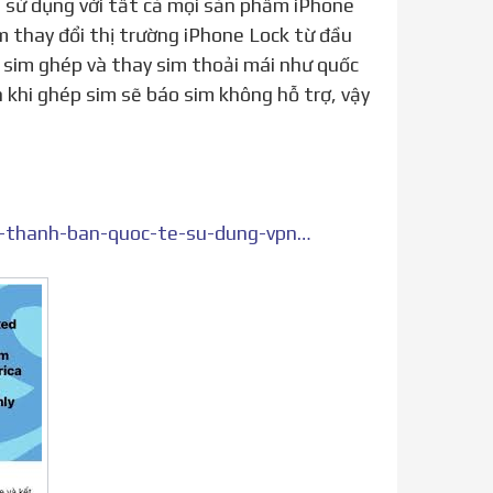
 sử dụng với tất cả mọi sản phẩm iPhone
m thay đổi thị trường iPhone Lock từ đầu
 sim ghép và thay sim thoải mái như quốc
n khi ghép sim sẽ báo sim không hỗ trợ, vậy
https://vietnamitx.com/t/unlock-iphone-lock-co-sim-ghep-thanh-ban-quoc-te-su-dung-vpn-cat-2021.436/