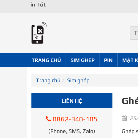
TRANG CHỦ
SIM GHÉP
PIN
MẶT 
Trang chủ
Sim ghép
Ghé
LIÊN HỆ
25/
0862-340-105
(Phone, SMS, Zalo)
Ghép sim VPN – Cộng đồng công nghệ Việt Nam sôi sục trước thông tin ICCID thần thánh ra mắt ngày