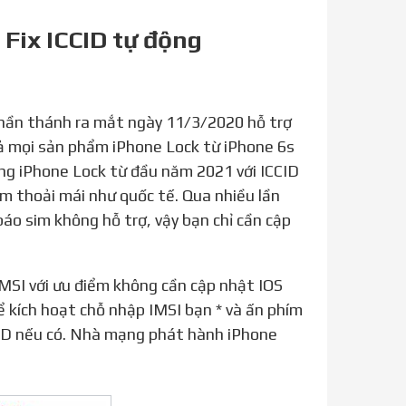
Fix ICCID tự động
cả mọi sản phẩm iPhone Lock từ iPhone 6s
ờng iPhone Lock từ đầu năm 2021 với ICCID
im thoải mái như quốc tế. Qua nhiều lần
báo sim không hỗ trợ, vậy bạn chỉ cần cập
 kích hoạt chỗ nhập IMSI bạn * và ấn phím
 GID nếu có. Nhà mạng phát hành iPhone