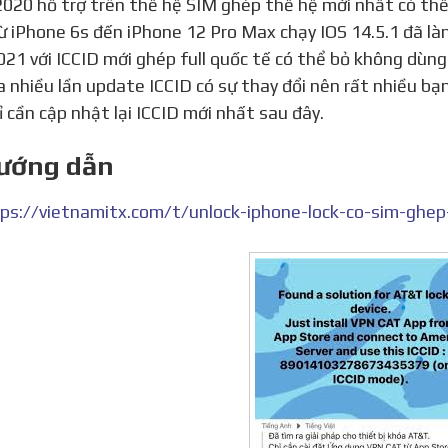
020 hỗ trợ trên thế hệ SIM ghép thế hệ mới nhất có thể
ừ iPhone 6s đến iPhone 12 Pro Max chạy IOS 14.5.1 đã là
21 với ICCID mới ghép full quốc tế có thể bỏ không dùng
a nhiều lần update ICCID có sự thay đổi nên rất nhiều bạ
ỉ cần cập nhật lại ICCID mới nhất sau đây.
Hướng dẫn