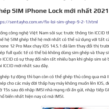
hép SIM iPhone Lock mới nhất 2021 
ps://sentayho.com.vn/fix-loi-sim-ghep-9-2-1.html
hế hệ SIM ghép thế hệ mới nhất có thể sử dụng với tất 
hone 12 Pro Max chạy IOS 14.5.1 đã làm thay đổi thị trư
ép full quốc tế có thể bỏ không dùng sim ghép và thay s
 ICCID có sự thay đổi nên rất nhiều bạn khi ghép sim sẽ 
ại ICCID mới nhất sau đây.
hép cho các máy đời thấp hay máy không muốn lên IOS, để
hờ 15s sau đó nhập IMSI nhà mạng rồi ấn gửi, nhập tiếp
hổ biến nhất hiện nay có mã IMSI.