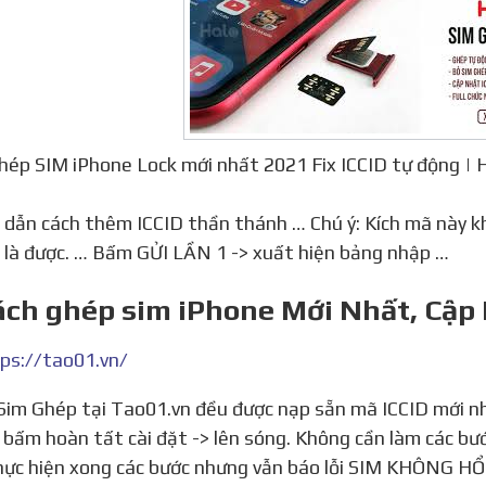
hép SIM iPhone Lock mới nhất 2021 Fix ICCID tự động |
ại là được. … Bấm GỬI LẦN 1 -> xuất hiện bảng nhập …
ách ghép sim iPhone Mới Nhất, Cập
ps://tao01.vn/
> bấm hoàn tất cài đặt -> lên sóng. Không cần làm các bư
ực hiện xong các bước nhưng vẫn báo lỗi SIM KHÔNG HỔ 