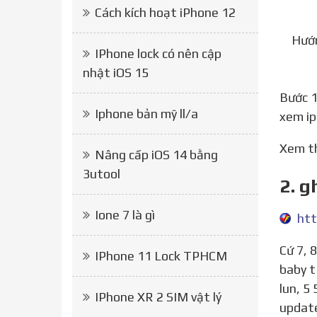
Cách kích hoạt iPhone 12
Hướn
IPhone lock có nên cập
nhật iOS 15
Bước 
Iphone bản mỹ ll/a
xem ip
Xem 
Nâng cấp iOS 14 bằng
3utool
2. g
Ione 7 là gì
htt
Cứ 7, 8, 9 thế nào cũng có 1 cái xài dc, em thì thường đi 7 trước, goy 9, goy dến 8 Thứ tự ghép sim cho new
IPhone 11 Lock TPHCM
baby t1
lun, 5
IPhone XR 2 SIM vật lý
update