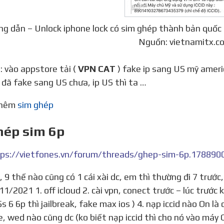
g dẫn – Unlock iphone lock có sim ghép thành bản quốc
Nguồn: vietnamitx.c
1: vào appstore tải (
VPN CAT
) fake ip sang US mỹ ameri
 đã fake sang US chưa, ip US thì ta …
thêm
sim ghép
hép sim 6p
ps://vietfones.vn/forum/threads/ghep-sim-6p.178890
1/2021 1. off icloud 2. cài vpn, conect trước – lúc trước k
 5s 6 6p thì jailbreak, fake max ios ) 4. nạp iccid nào On 
, wed nào cũng dc (ko biết nạp iccid thì cho nó vào máy 