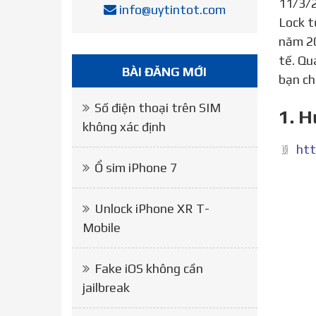
11/3/2
info@uytintot.com
Lock t
năm 20
tế. Qu
BÀI ĐĂNG MỚI
bạn ch
Số điện thoại trên SIM
1. 
không xác định
Ổ sim iPhone 7
Unlock iPhone XR T-
Mobile
Fake iOS không cần
jailbreak