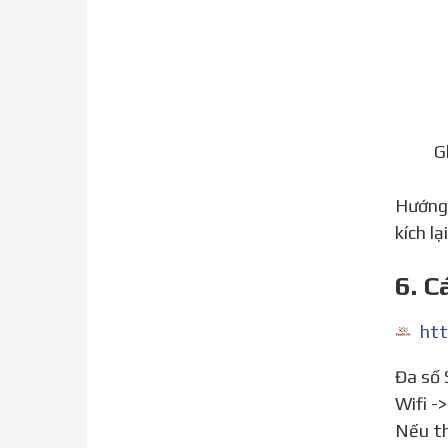
G
Hướng dẫn cách thêm ICCID thần thánh … Chú ý: Kích mã này không được, trọt sim ra tắt bật VPN vài lần
kích l
6. C
htt
Đa số Sim Ghép tại Tao01.vn đều được nạp sẵn mã ICCID mới nhất, nên chỉ cần gắn sim vào máy, kết nối
Wifi -
Nếu th