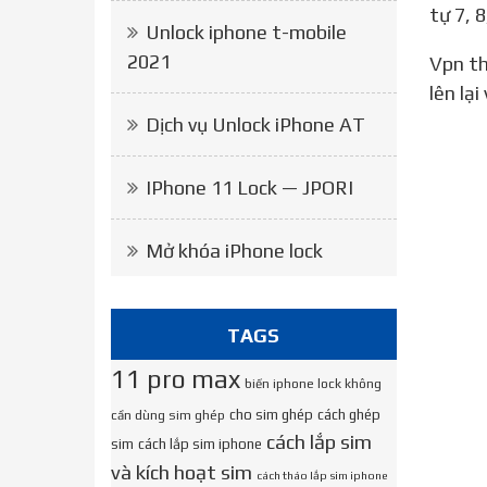
tự 7, 8
Unlock iphone t-mobile
2021
Vpn thì e cũng thử rồi,vì khi lên 15.1 thì lại không vào được app store đề tải vpn,còn xuống lại tải xong thì
lên lại
Dịch vụ Unlock iPhone AT
IPhone 11 Lock — JPORI
Mở khóa iPhone lock
TAGS
11 pro max
biến iphone lock không
cho sim ghép
cách ghép
cần dùng sim ghép
cách lắp sim
sim
cách lắp sim iphone
và kích hoạt sim
cách tháo lắp sim iphone