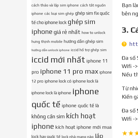
Bạn làm gần đc rồi, sau khi cài vpn, fake ios, vào cài đặt chung, quản lý vpn chọn " kết nối" là đc,chứ mở app
cách tháo và lắp sim iphone
cách tắt nguồn
bên ng
ghép sim fix quốc
iphone
các loại sim ghép
ghép sim
tế cho iphone lock
3. C
iphone
giá rẻ nhất
how to unlock
hướng dẫn ghép sim
hưng thịnh mobile
htt
iccid hổ trợ ghép sim
hướng dẫn unlock iphone
iccid mới nhất
Đa số Sim Ghép tại Tao01.vn đều được nạp sẵn mã ICCID mới nhất, nên chỉ cần gắn sim vào máy, kết nối
iphone 11
Wifi -
iphone 11 pro max
pro
iphone
Nếu th
iphone lock có
iphone lock là
12 pro
Từ nhiều năm qua, việc trồng rau sạch bị kiến phá đã khiến nhiều người làm nghề nông thiệt hại không ít.
iphone
iphone lock là iphone
Kiến g
quốc tế
iphone quốc tế là
Đa số
kích hoạt
không cần sim
Wifi -
iphone
kích hoạt iphone mới mua
★★
lắp
lock hay quốc tế
lock nhà mạng nào