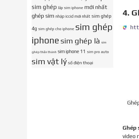
sim ghép
mới nhất
lắp sim iphone
4. G
ghép sim
sim ghép
nhập iccid mới nhất
sim ghép
4g
sim ghép cho iphone
iphone
sim ghép là
sim
sim iphone 11
sim pro auto
ghép thần thánh
sim vật lý
số điện thoại
Ghép
Ghép
video 