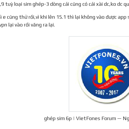
,9 tuỳ loại sim ghép-3 dòng cái cũng có cái xài dc,ko dc qu
 vpn lại vào rồi văng ra lại.
ghép sim 6p | VietFones Forum — Ng