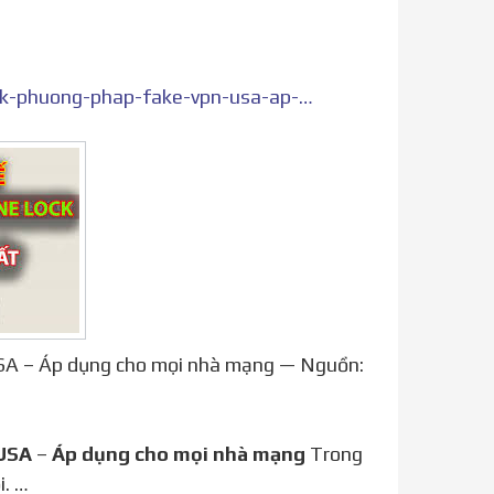
https://driversmayin.com/ghep-sim-fix-quoc-te-iphone-lock-phuong-phap-fake-vpn-usa-ap-dung-cho-moi-nha-mang/
USA – Áp dụng cho mọi nhà mạng — Nguồn:
USA
–
Áp dụng cho mọi nhà mạng
Trong
i. …