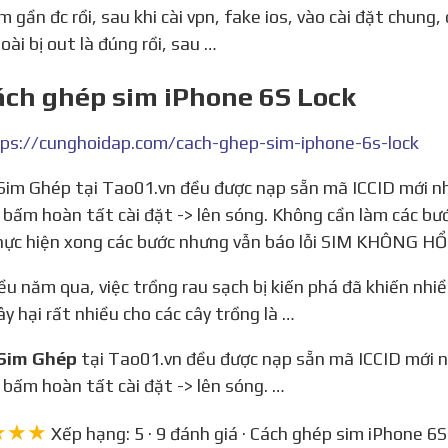
oài bị out là đúng rồi, sau …
ách ghép sim iPhone 6S Lock
ps://cunghoidap.com/cach-ghep-sim-iphone-6s-lock
> bấm hoàn tất cài đặt -> lên sóng. Không cần làm các bư
ực hiện xong các bước nhưng vẫn báo lỗi SIM KHÔNG HỔ 
ây hại rất nhiều cho các cây trồng là …
Sim Ghép
tại Tao01.vn đều được nạp sẵn mã ICCID mới nh
> bấm hoàn tất cài đặt -> lên sóng. …
★★★
Xếp hạng: 5 · 9 đánh giá · Cách ghép sim iPhone 6S