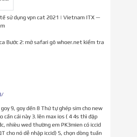
 tế sử dụng vpn cat 2021 | Vietnam ITX —
om
ca Bước 2: mở safari gõ whoer.net kiểm tra
0/
o cần cái này 3. lên max ios ( 4 4s thì đập
là dc, nhièu wed thường em PK3mien có iccid
QT cho nó dễ nhập iccid) 5, chọn dòng tuần