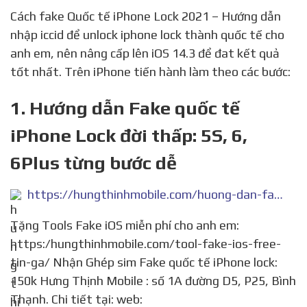
Cách fake Quốc tế iPhone Lock 2021 – Hướng dẫn
nhập iccid để unlock iphone lock thành quốc tế cho
anh em, nên nâng cấp lên iOS 14.3 để đat kết quả
tốt nhất. Trên iPhone tiến hành làm theo các bước:
1. Hướng dẫn Fake quốc tế
iPhone Lock đời thấp: 5S, 6,
6Plus từng bước dễ
https://hungthinhmobile.com/huong-dan-fake-quoc-te-iphone-lock-doi-thap-5s-6-6plus-tung-buoc-de-lam/
Tặng Tools Fake iOS miễn phí cho anh em:
https:/hungthinhmobile.com/tool-fake-ios-free-
tin-ga/ Nhận Ghép sim Fake quốc tế iPhone lock:
150k Hưng Thịnh Mobile : số 1A đường D5, P25, Bình
Thạnh. Chi tiết tại: web: