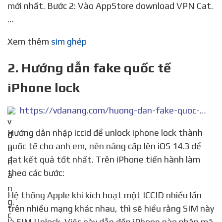
mới nhất. Bước 2: Vào AppStore download VPN Cat.
…
Xem thêm
sim ghép
2. Hướng dẫn fake quốc tế
iPhone lock
https://vdanang.com/huong-dan-fake-quoc-te-iphone-lock
Hướng dẫn nhập iccid để unlock iphone lock thành
quốc tế cho anh em, nên nâng cấp lên iOS 14.3 để
đat kết quả tốt nhất. Trên iPhone tiến hành làm
theo các bước:
Hệ thống Apple khi kích hoạt một ICCID nhiều lần
trên nhiều mạng khác nhau, thì sẽ hiểu rằng SIM này
là SIM Unlock. Việc này dẫn đến iPhone nào nhập mã