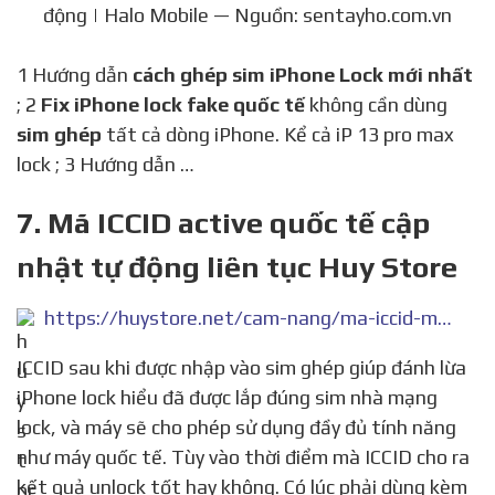
động | Halo Mobile — Nguồn: sentayho.com.vn
1 Hướng dẫn
cách ghép sim iPhone Lock mới nhất
; 2
Fix iPhone lock fake quốc tế
không cần dùng
sim ghép
tất cả dòng iPhone. Kể cả iP 13 pro max
lock ; 3 Hướng dẫn …
7. Mã ICCID active quốc tế cập
nhật tự động liên tục Huy Store
https://huystore.net/cam-nang/ma-iccid-moi-cap-nhat-moi-ngay-395
ICCID sau khi được nhập vào sim ghép giúp đánh lừa
iPhone lock hiểu đã được lắp đúng sim nhà mạng
lock, và máy sẽ cho phép sử dụng đầy đủ tính năng
như máy quốc tế. Tùy vào thời điểm mà ICCID cho ra
kết quả unlock tốt hay không. Có lúc phải dùng kèm