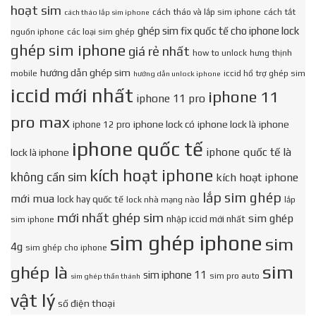
hoạt sim
cách tháo và lắp sim iphone
cách tắt
cách tháo lắp sim iphone
ghép sim fix quốc tế cho iphone lock
nguồn iphone
các loại sim ghép
ghép sim iphone
giá rẻ nhất
how to unlock
hưng thịnh
hướng dẫn ghép sim
mobile
iccid hổ trợ ghép sim
hướng dẫn unlock iphone
iccid mới nhất
iphone 11
iphone 11 pro
pro max
iphone lock có
iphone lock là
iphone
iphone 12 pro
iphone quốc tế
iphone quốc tế là
lock là iphone
kích hoạt iphone
không cần sim
kích hoạt iphone
lắp sim ghép
mới mua
lock hay quốc tế
lock nhà mạng nào
lắp
mới nhất ghép sim
sim ghép
nhập iccid mới nhất
sim iphone
sim ghép iphone
sim
4g
sim ghép cho iphone
sim
ghép là
sim iphone 11
sim pro auto
sim ghép thần thánh
vật lý
số điện thoại