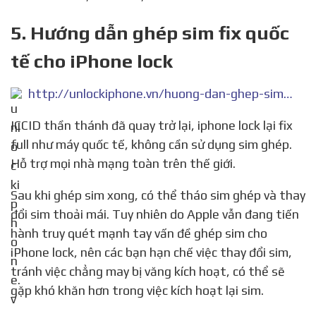
5. Hướng dẫn ghép sim fix quốc
tế cho iPhone lock
http://unlockiphone.vn/huong-dan-ghep-sim-fix-quoc-te-cho-iphone-lock-phuong-phap-moi-nhat-bid51.html
ICCID thần thánh đã quay trở lại, iphone lock lại fix
full như máy quốc tế, không cần sử dụng sim ghép.
Hỗ trợ mọi nhà mạng toàn trên thế giới.
Sau khi ghép sim xong, có thể tháo sim ghép và thay
đổi sim thoải mái. Tuy nhiên do Apple vẫn đang tiến
hành truy quét mạnh tay vấn đề ghép sim cho
iPhone lock, nên các bạn hạn chế việc thay đổi sim,
tránh việc chẳng may bị văng kích hoạt, có thể sẽ
gặp khó khăn hơn trong việc kích hoạt lại sim.