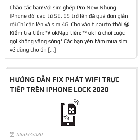
Chào các bạn!Với sim ghép Pro New Những
iPhone đời cao từ SE, 6S trở lên đã quá đơn giản
rồi.Chỉ cần lên và sim 4G. Cho vào tự auto thôi 😀
Kiểm tra tiền: *# okNạp tiền: ** okTừ chối cuộc
gọi không văng sóng* Các bạn yên tâm mua sim
về dùng cho ổn […]
HƯỚNG DẪN FIX PHÁT WIFI TRỰC
TIẾP TRÊN IPHONE LOCK 2020
05/03/2020