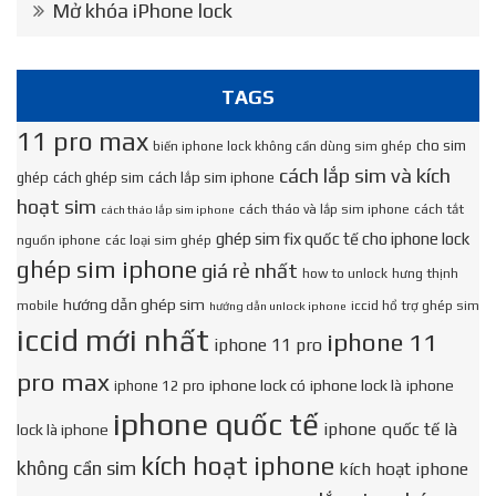
Mở khóa iPhone lock
TAGS
11 pro max
cho sim
biến iphone lock không cần dùng sim ghép
cách lắp sim và kích
ghép
cách ghép sim
cách lắp sim iphone
hoạt sim
cách tháo và lắp sim iphone
cách tắt
cách tháo lắp sim iphone
ghép sim fix quốc tế cho iphone lock
nguồn iphone
các loại sim ghép
ghép sim iphone
giá rẻ nhất
how to unlock
hưng thịnh
hướng dẫn ghép sim
mobile
iccid hổ trợ ghép sim
hướng dẫn unlock iphone
iccid mới nhất
iphone 11
iphone 11 pro
pro max
iphone lock có
iphone lock là
iphone
iphone 12 pro
iphone quốc tế
iphone quốc tế là
lock là iphone
kích hoạt iphone
không cần sim
kích hoạt iphone