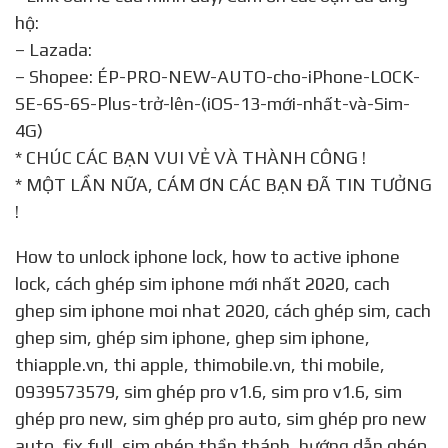
hộ:
– Lazada:
– Shopee: ÉP-PRO-NEW-AUTO-cho-iPhone-LOCK-
SE-6S-6S-Plus-trở-lên-(iOS-13-mới-nhất-và-Sim-
4G)
* CHÚC CÁC BẠN VUI VẺ VÀ THÀNH CÔNG !
* MỘT LẦN NỮA, CÁM ƠN CÁC BẠN ĐÃ TIN TƯỞNG
!
how to unlock iphone lock, how to active iphone
lock, cách ghép sim iphone mới nhất 2020, cach
ghep sim iphone moi nhat 2020, cách ghép sim, cach
ghep sim, ghép sim iphone, ghep sim iphone,
thiapple.vn, thi apple, thimobile.vn, thi mobile,
0939573579, sim ghép pro v1.6, sim pro v1.6, sim
ghép pro new, sim ghép pro auto, sim ghép pro new
auto, fix full, sim ghép thần thánh, hướng dẫn ghép