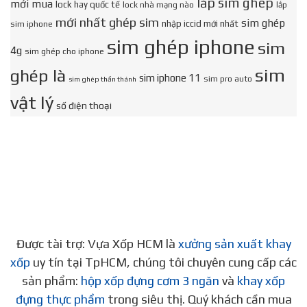
lắp sim ghép
mới mua
lock hay quốc tế
lock nhà mạng nào
lắp
mới nhất ghép sim
sim ghép
nhập iccid mới nhất
sim iphone
sim ghép iphone
sim
4g
sim ghép cho iphone
sim
ghép là
sim iphone 11
sim pro auto
sim ghép thần thánh
vật lý
số điện thoại
Được tài trợ: Vựa Xốp HCM là
xưởng sản xuất khay
xốp
uy tín tại TpHCM, chúng tôi chuyên cung cấp các
sản phẩm:
hộp xốp đựng cơm 3 ngăn
và
khay xốp
đựng thực phẩm
trong siêu thị. Quý khách cần mua