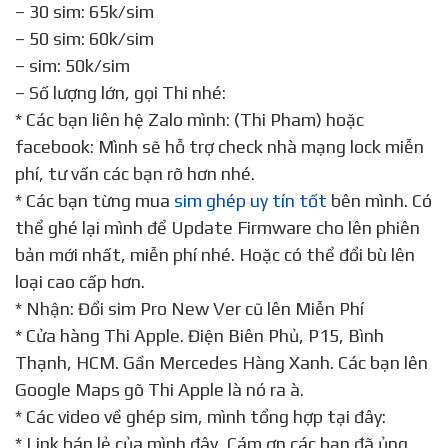
– 30 sim: 65k/sim
– 50 sim: 60k/sim
– sim: 50k/sim
– Số lượng lớn, gọi Thi nhé:
* Các bạn liên hệ Zalo mình: (Thi Pham) hoặc
facebook: Mình sẽ hỗ trợ check nhà mạng lock miễn
phí, tư vấn các bạn rõ hơn nhé.
* Các bạn từng mua
sim ghép uy tín tốt
bên mình. Có
thể ghé lại mình để Update Firmware cho lên phiên
bản mới nhất, miễn phí nhé. Hoặc có thể đổi bù lên
loại cao cấp hơn.
* Nhận: Đổi sim Pro New Ver cũ lên Miễn Phí
* Cửa hàng Thi Apple. Điện Biên Phủ, P15, Bình
Thạnh, HCM. Gần Mercedes Hàng Xanh. Các bạn lên
Google Maps gõ Thi Apple là nó ra à.
* Các video về ghép sim, mình tổng hợp tại đây:
* Link bán lẻ của mình đây, Cám ơn các bạn đã ủng