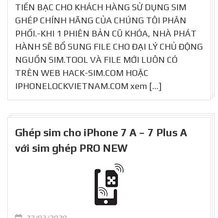
TIỀN BẠC CHO KHÁCH HÀNG SỬ DỤNG SIM
GHÉP CHÍNH HÃNG CỦA CHÚNG TÔI PHÂN
PHỐI.-KHI 1 PHIÊN BẢN CŨ KHÓA, NHÀ PHÁT
HÀNH SẼ BỔ SUNG FILE CHO ĐẠI LÝ CHỦ ĐỘNG
NGUỒN SIM.TOOL VÀ FILE MỚI LUÔN CÓ
TRÊN WEB HACK-SIM.COM HOẶC
IPHONELOCKVIETNAM.COM xem […]
Ghép sim cho iPhone 7 A – 7 Plus A
với sim ghép PRO NEW
27/03/2020