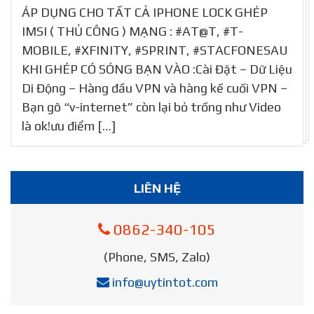
ÁP DỤNG CHO TẤT CẢ IPHONE LOCK GHÉP
IMSI ( THỦ CÔNG ) MẠNG : #AT@T, #T-
MOBILE, #XFINITY, #SPRINT, #STACFONESAU
KHI GHÉP CÓ SÓNG BẠN VÀO :Cài Đặt – Dữ Liệu
Di Động – Hàng đầu VPN và hàng kế cuối VPN –
Bạn gõ “v-internet” còn lại bỏ trống như Video
là ok!ưu điểm […]
LIÊN HỆ
0862-340-105
(Phone, SMS, Zalo)
info@uytintot.com